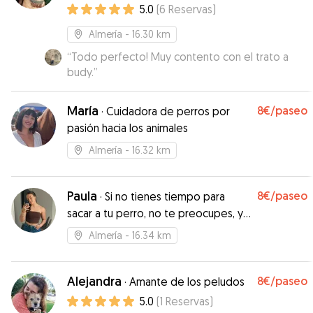
5.0
(
6
Reservas
)
Almería
- 16.30 km
“
Todo perfecto! Muy contento con el trato a
budy.
”
María
8€
/paseo
·
Cuidadora de perros por
pasión hacia los animales
Almería
- 16.32 km
Paula
8€
/paseo
·
Si no tienes tiempo para
sacar a tu perro, no te preocupes, yo
te ayudo
Almería
- 16.34 km
Alejandra
8€
/paseo
·
Amante de los peludos
5.0
(
1
Reservas
)