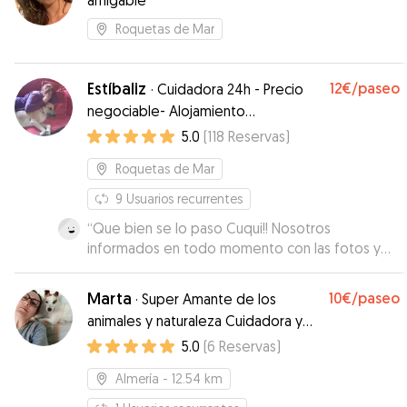
amigable
Roquetas de Mar
Estíbaliz
12€
/paseo
·
Cuidadora 24h - Precio
negociable- Alojamiento
personalizado
5.0
(
118
Reservas
)
Roquetas de Mar
9
Usuarios recurrentes
“
Que bien se lo paso Cuqui!! Nosotros
informados en todo momento con las fotos y
vídeos que nos mandaba. Genial en todos los
aspectos, repetiremos seguro!!!
”
Marta
10€
/paseo
·
Super Amante de los
animales y naturaleza Cuidadora y
paseadora 24 horas
5.0
(
6
Reservas
)
Almería
- 12.54 km