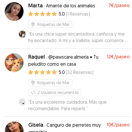
Marta
7€
/paseo
·
Amante de los animales
5.0
(
1
Reservas
)
Roquetas de Mar
“
Es una chica súper encantadora, cariñosa y me
ha encantado. A mí y a Valkiria, súper contenta y
cercana desde el primer contacto <3
”
Raquel
12€
/paseo
·
@pawscare.almeria • Tu
peludito como en casa
5.0
(
32
Reservas
)
Roquetas de Mar
2
Usuarios recurrentes
“
Es una excelente cuidadora. Más que
recomendable. Para repetir.
”
Gisela
10€
/paseo
·
Canguro de perretes muy