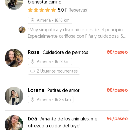
bienestar canino
5.0
(
1
Reservas
)
Almería
- 16.16 km
“
Muy simpàtica y disponible desde el principio.
Especialmente cariñosa con Piña y cuidadosa. Se
nota que le encantan los animales.
”
Rosa
6€
/paseo
·
Cuidadora de perritos
Almería
- 16.18 km
2
Usuarios recurrentes
Lorena
8€
/paseo
·
Patitas de amor
Almería
- 16.23 km
bea
9€
/paseo
·
Amante de los animales, me
ofrezco a cuidar del tuyo!