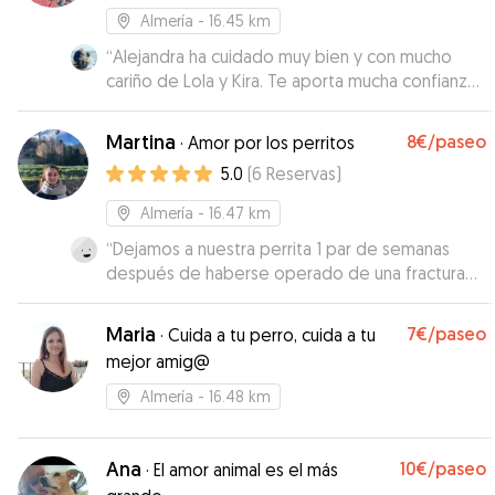
Almería
- 16.45 km
“
Alejandra ha cuidado muy bien y con mucho
cariño de Lola y Kira. Te aporta mucha confianza
al dejar a tus mascotas. Super recomendable.
”
Martina
8€
/paseo
·
Amor por los perritos
5.0
(
6
Reservas
)
Almería
- 16.47 km
“
Dejamos a nuestra perrita 1 par de semanas
después de haberse operado de una fractura
en la pata y no nos podemos alegrar más. Le ha
dado su medicación, la ha sacado según las
Maria
7€
/paseo
·
Cuida a tu perro, cuida a tu
necesidades de nuestra perrita y le ha dado
mejor amig@
muchos mimos. Estamos muy contentos y
repetiremos seguro!
”
Almería
- 16.48 km
Ana
10€
/paseo
·
El amor animal es el más