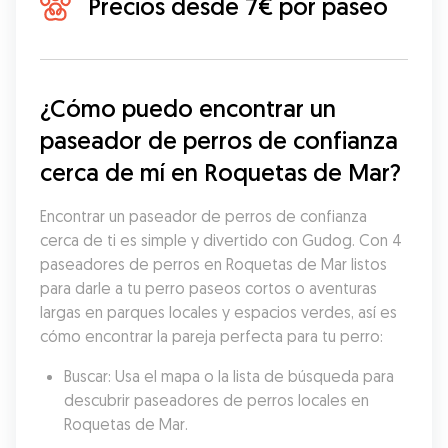
Precios desde 7€ por paseo
¿Cómo puedo encontrar un 
paseador de perros de confianza 
cerca de mí en Roquetas de Mar?
Encontrar un paseador de perros de confianza 
cerca de ti es simple y divertido con Gudog. Con 4 
paseadores de perros en Roquetas de Mar listos 
para darle a tu perro paseos cortos o aventuras 
largas en parques locales y espacios verdes, así es 
cómo encontrar la pareja perfecta para tu perro:
Buscar: Usa el mapa o la lista de búsqueda para 
descubrir paseadores de perros locales en 
Roquetas de Mar.