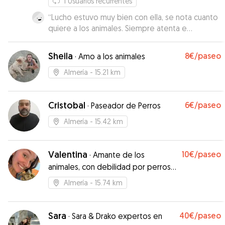
1
Usuarios recurrentes
“
Lucho estuvo muy bien con ella, se nota cuanto
quiere a los animales. Siempre atenta e
informándome de todo. Repetiremos seguro!
”
Sheila
8€
/paseo
·
Amo a los animales
Almería
- 15.21 km
Cristobal
6€
/paseo
·
Paseador de Perros
Almería
- 15.42 km
Valentina
10€
/paseo
·
Amante de los
animales, con debilidad por perros y
gatos 🐕🐈💕
Almería
- 15.74 km
Sara
40€
/paseo
·
Sara & Drako expertos en