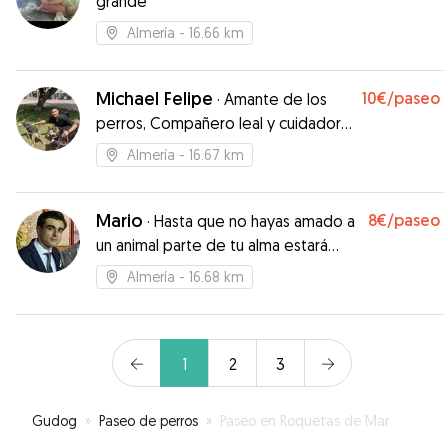
grande
Almería
- 16.66 km
Michael Felipe
10€
/paseo
·
Amante de los
perros, Compañero leal y cuidador
dedicado
Almería
- 16.67 km
Mario
8€
/paseo
·
Hasta que no hayas amado a
un animal parte de tu alma estará
dormida
Almería
- 16.68 km
1
2
3
Gudog
»
Paseo de perros
»
Paseo en Roquetas de Mar