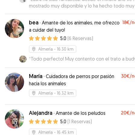
mostrado muy disponible y lo ha hecho todo muy f
Ha cuidado de Kira genial y nos ha mantenido
informados de cómo iba todo. Sin duda contare
bea
18€
/n
·
Amante de los animales, me ofrezco
con ella a futuro porque sabemos que está en m
a cuidar del tuyo!
buenas manos y podemos estar tranquilos.
”
5.0
(
6
Reservas
)
Almería
- 16.30 km
“
Todo perfecto! Muy contento con el trato a budy
María
30€
/n
·
Cuidadora de perros por pasión
hacia los animales
Almería
- 16.32 km
Alejandra
20€
/n
·
Amante de los peludos
5.0
(
1
Reservas
)
Almería
- 16.45 km