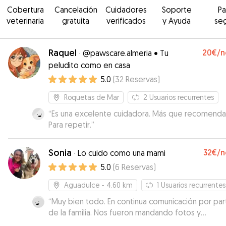
Cobertura
Cancelación
Cuidadores
Soporte
P
veterinaria
gratuita
verificados
y Ayuda
se
Raquel
20€
/n
·
@pawscare.almeria • Tu
peludito como en casa
5.0
(
32
Reservas
)
Roquetas de Mar
2
Usuarios recurrentes
“
Es una excelente cuidadora. Más que recomenda
Para repetir.
”
Sonia
32€
/n
·
Lo cuido como una mami
5.0
(
6
Reservas
)
Aguadulce
- 4.60 km
1
Usuarios recurrentes
“
Muy bien todo. En continua comunicación por par
de la familia. Nos fueron mandando fotos y
comentarios
”