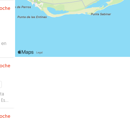
oche
 en
emos
oche
ta
 Es
oche