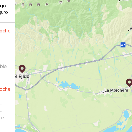
ago
guro
oche
ble.
oche
te