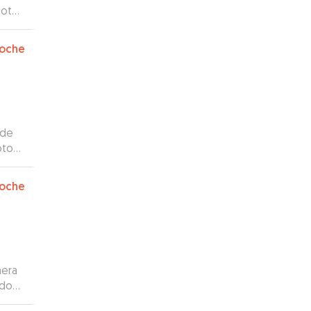
fotos
 con
oche
r en
 de
oto
vería
oche
mera
odo
s los