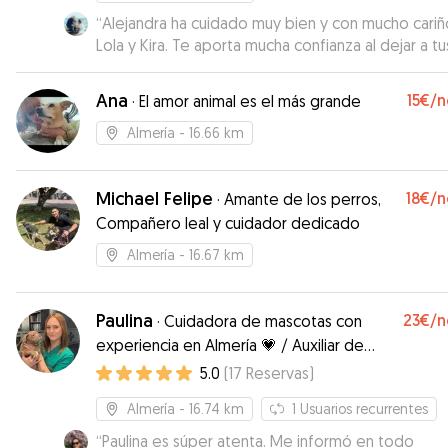
“
Alejandra ha cuidado muy bien y con mucho cari
Lola y Kira. Te aporta mucha confianza al dejar a tu
mascotas. Super recomendable.
”
Ana
15€
/n
·
El amor animal es el más grande
Almería
- 16.66 km
Michael Felipe
18€
/n
·
Amante de los perros,
Compañero leal y cuidador dedicado
Almería
- 16.67 km
Paulina
23€
/n
·
Cuidadora de mascotas con
experiencia en Almería 💗 / Auxiliar de
Veterinaria 🩺🐾
5.0
(
17
Reservas
)
Almería
- 16.74 km
1
Usuarios recurrentes
“
Paulina es súper atenta. Me informó en todo