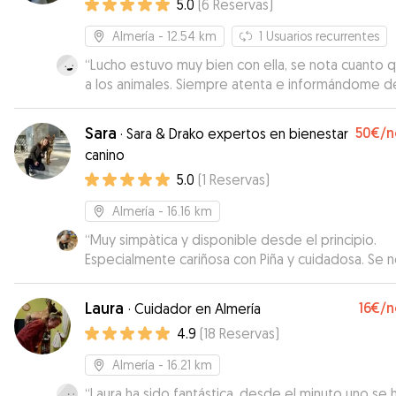
horas
5.0
(
6
Reservas
)
Almería
- 12.54 km
1
Usuarios recurrentes
“
Lucho estuvo muy bien con ella, se nota cuanto q
a los animales. Siempre atenta e informándome d
todo. Repetiremos seguro!
”
Sara
50€
/n
·
Sara & Drako expertos en bienestar
canino
5.0
(
1
Reservas
)
Almería
- 16.16 km
“
Muy simpàtica y disponible desde el principio.
Especialmente cariñosa con Piña y cuidadosa. Se 
que le encantan los animales.
”
Laura
16€
/n
·
Cuidador en Almería
4.9
(
18
Reservas
)
Almería
- 16.21 km
“
Laura ha sido fantástica, desde el minuto uno se 