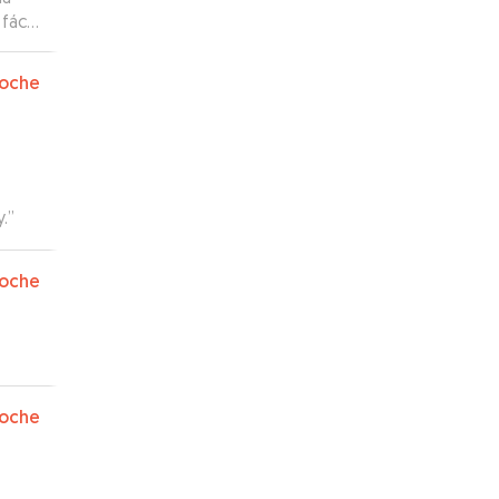
ácil.
mos
oche
uy
.
”
oche
oche