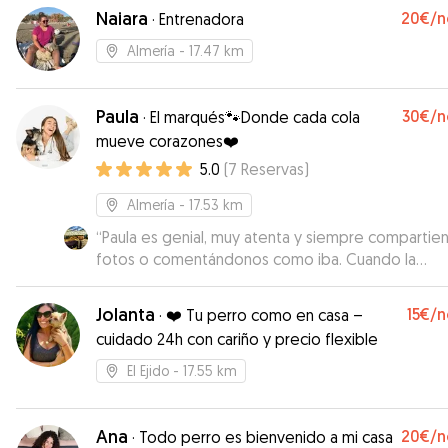
días, mandándome muchas fotos y vídeos. Al
Naiara
20€
/n
·
Entrenadora
recogerla he visto que estaba muy feliz, muy cari
Sin duda repetiré.
”
Almería
- 17.47 km
Paula
30€
/n
·
El marqués🐾Donde cada cola
mueve corazones❤️
5.0
(
7
Reservas
)
Almería
- 17.53 km
“
Paula es genial, muy atenta y siempre compartie
fotos o comentándonos como iba. Cuando la
recogimos Maki estaba super contenta, señal de
ha estado muy bien cuidada. Muy flexible con los
Jolanta
15€
/n
·
❤️ Tu perro como en casa –
horarios. Vamos a repetir seguro con Paula
”
cuidado 24h con cariño y precio flexible
El Ejido
- 17.55 km
Ana
20€
/n
·
Todo perro es bienvenido a mi casa