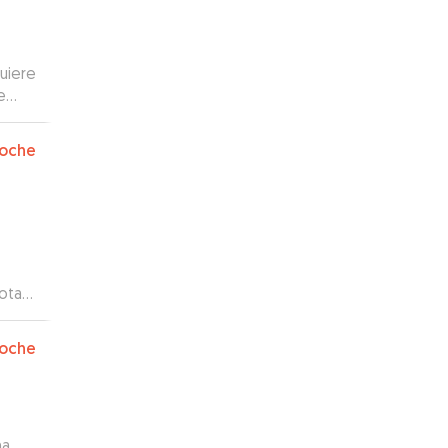
uiere
e
oche
nota
oche
ha