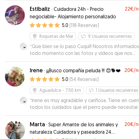
Estíbaliz
22€
/n
·
Cuidadora 24h - Precio
negociable- Alojamiento personalizado
5.0
(
118
Reservas
)
Roquetas de Mar
9
Usuarios recurrentes
“
Que bien se lo paso Cuqui!! Nosotros informados
todo momento con las fotos y vídeos que nos
mandaba. Genial en todos los aspectos, repetir
seguro!!!
”
Irene
20€
/n
·
¡¡¡Busco compañía peluda !!! 😍🐕❤️
5.0
(
54
Reservas
)
Aguadulce
- 7.50 km
1
Usuarios recurrentes
“
Irene es muy agradable y cariñosa. Tiene en cuen
todos los cuidados que el perro puede necesitar.
también muy cariñosa con los perritos.
”
Marta
20€
/n
·
Super Amante de los animales y
naturaleza Cuidadora y paseadora 24