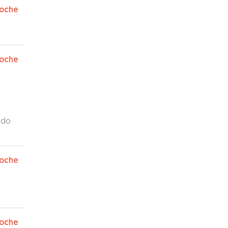
oche
ñosa.
oche
ndo
 que
oche
oche