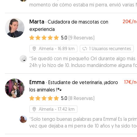
momento de cómo estaba mi perra, envió varias 
durante el día que estuvo con ella y respondió
rápidamente cada vez que me puse en contacto
Marta
20€
/n
·
Cuidadora de mascotas con
ella. Cuando la recogí, al despedirnos, mi perra se
experiencia
volvía con ella para su casa 😄 Así que creo que no hay
5.0
(
9
Reservas
)
mejor resumen que ese. Sin duda volvería a confia
ella 😊
”
Almería
- 16.89 km
1
Usuarios recurrentes
“
Se quedó con mi pequeño Ori durante algo más
24h y lo hizo de 10. Incluso mandándome alguna f
informándome como estaba. Sin ninguna duda vol
a dejar a mi perrito con Marta. Recomendadisima
Emma
17€
/n
·
Estudiante de veterinaria, ¡adoro
100%
”
los animales !🐾
5.0
(
8
Reservas
)
Almería
- 17.42 km
“
Solo tengo buenas palabras para Emma! Es la pri
vez que dejaba a mi perra de 10 años y ha sido t
muy fácil. Ha mantenido el contacto durante todo