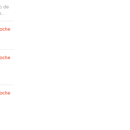
ño de
s
oche
oche
oche