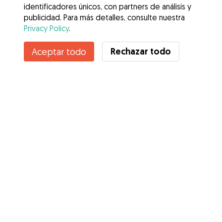
identificadores únicos, con partners de análisis y
publicidad. Para más detalles, consulte nuestra
Privacy Policy
.
Rechazar todo
Aceptar todo
Servicios
Cómo funciona
Sobre Gudog
Opiniones
Cobertura Veterinaria
Consejos para dueños de perros
Consejos para cuidadores