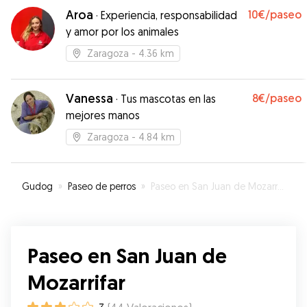
Aroa
10€
/paseo
·
Experiencia, responsabilidad
y amor por los animales
Zaragoza
- 4.36 km
Vanessa
8€
/paseo
·
Tus mascotas en las
mejores manos
Zaragoza
- 4.84 km
Gudog
»
Paseo de perros
»
Paseo en San Juan de Mozarrifar
Paseo en San Juan de
Mozarrifar