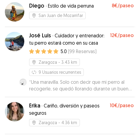
Diego
8€
/paseo
·
Estilo de vida perruna
San Juan de Mozarrifar
José Luis
12€
/paseo
·
Cuidador y entrenador:
tu perro estará como en su casa
5.0
(
99
Reservas
)
Zaragoza
- 3.43 km
9
Usuarios recurrentes
“
Una maravilla. Solo con decir que mi perro al
recogerle, se quedó llorando durante un buen
rato porque se separaba de ellos…. Estamos
felices
”
Erika
10€
/paseo
·
Cariño, diversión y paseos
seguros
Zaragoza
- 4.36 km