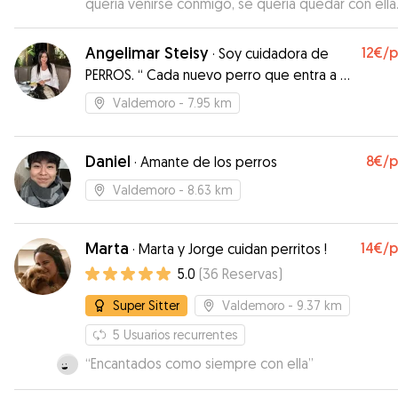
quería venirse conmigo, se quería quedar con ella
Angelimar Steisy
12€
/
·
Soy cuidadora de
PERROS. “ Cada nuevo perro que entra a mi
vida me regala un pedazo de su corazón
Valdemoro
- 7.95 km
❤️
Daniel
8€
/
·
Amante de los perros
Valdemoro
- 8.63 km
Marta
14€
/
·
Marta y Jorge cuidan perritos !
5.0
(
36
Reservas
)
Super Sitter
Valdemoro
- 9.37 km
5
Usuarios recurrentes
“
Encantados como siempre con ella
”