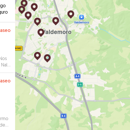
ago
guro
paseo
 Nos
 Nala
pre
paseo
 de
ormo
ídeos