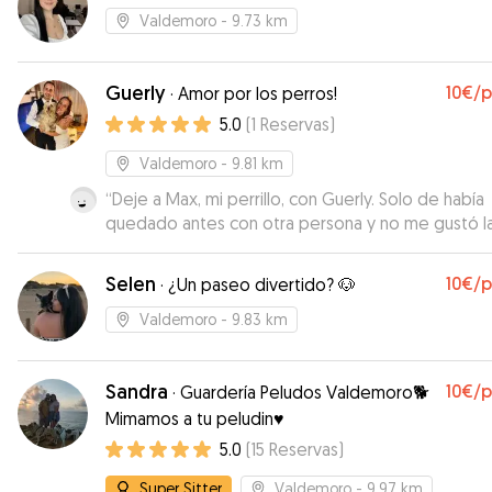
Valdemoro
- 9.73 km
Guerly
10€
/
·
Amor por los perros!
5.0
(
1
Reservas
)
Valdemoro
- 9.81 km
“
Deje a Max, mi perrillo, con Guerly. Solo de había
quedado antes con otra persona y no me gustó l
experiencia. Ahora con estoy encantada con Guerl
paciencia hasta que más se ha adaptado, el cariño
Selen
10€
/
·
¿Un paseo divertido? 🐶
mimos que le ha dado le han hecho sentirse tranqu
como en casa. En cada momento estuve informada,
Valdemoro
- 9.83 km
con wassap, fotos y vídeos de como estaba mi b
Es una tranquilidad dar con alguien que los ama y 
Sandra
10€
/
que le va a dar todo el cariño y cuidados que
·
Guardería Peludos Valdemoro🐕
necesitan. Repetiré seguro.
”
Mimamos a tu peludin♥️
5.0
(
15
Reservas
)
Super Sitter
Valdemoro
- 9.97 km