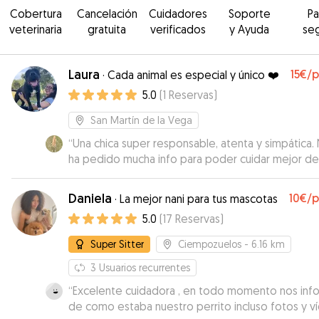
Cobertura
Cancelación
Cuidadores
Soporte
P
veterinaria
gratuita
verificados
y Ayuda
se
Laura
15€
/
·
Cada animal es especial y único ❤️
5.0
(
1
Reservas
)
San Martín de la Vega
“
Una chica super responsable, atenta y simpática.
ha pedido mucha info para poder cuidar mejor de
y la pequeña ha estado encantada con ella. Siem
nos ha tenido informados de las actividades de
Daniela
10€
/
·
La mejor nani para tus mascotas
nuestra perrita. Hace una gran labor con su hogar
5.0
(
17
Reservas
)
acogida. Repetiríamos seguro.
”
Super Sitter
Ciempozuelos
- 6.16 km
3
Usuarios recurrentes
“
Excelente cuidadora , en todo momento nos inf
de como estaba nuestro perrito incluso fotos y v