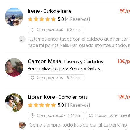
y fue muy amable
”
Irene
6€
/
·
Carlos e Irene
5.0
(
4
Reservas
)
Ciempozuelos
- 6.22 km
“
Estamos encantados con el cuidado que han ten
hacia mi perrita Nala. Han estado atentos a todo, 
han enviados fotos cada día de Nala para que
viéramos que estaba bien y estuviéramos más
Carmen María
10€
/
·
Paseos y Cuidados
tranquilos. Su perrito Atom se lleva genial con Nala,
Personalizados para Perros y Gatos.
algo que nos preocupaba ya que mi perrita es m
Formación en Educación Canina, Primeros
nerviosa y hay otros perritos que tanta energía n
Ciempozuelos
- 6.76 km
Auxilios, Cuidados e Higiene.
aguantan. Pero Atom es todo amor y ternura !!!! Su
tiempo de respuesta es muy corto, osea que
cualquier cosa que hayamos tenido que hablar ha 
Lioren kore
12€
/
·
Como en casa
sin problema y muy rápido! Sin duda, cada vez qu
5.0
(
11
Reservas
)
tengamos que hacer uso de cuidadores, será con 
! Mil gracias por todo
”
Ciempozuelos
- 7.27 km
1
Usuarios recurren
“
Como siempre, todo ha sido genial. La perra no