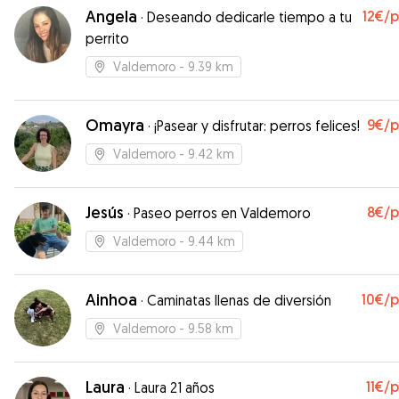
Angela
12€
/
·
Deseando dedicarle tiempo a tu
perrito
Valdemoro
- 9.39 km
Omayra
9€
/
·
¡Pasear y disfrutar: perros felices!
Valdemoro
- 9.42 km
Jesús
8€
/
·
Paseo perros en Valdemoro
Valdemoro
- 9.44 km
Ainhoa
10€
/
·
Caminatas llenas de diversión
Valdemoro
- 9.58 km
Laura
11€
/
·
Laura 21 años