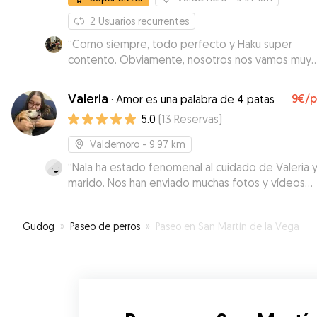
2
Usuarios recurrentes
“
Como siempre, todo perfecto y Haku super
contento. Obviamente, nosotros nos vamos muy
tranquilos sabiendo que está en buenas manos :)
”
Valeria
9€
/
·
Amor es una palabra de 4 patas
5.0
(
13
Reservas
)
Valdemoro
- 9.97 km
“
Nala ha estado fenomenal al cuidado de Valeria y su
marido. Nos han enviado muchas fotos y vídeos
durante los dos días que ha estado allí , así íbamo
viendo lo tranquila y a gusto que estaba con ellos
Gudog
»
Paseo de perros
»
Paseo en San Martín de la Vega
Encantados, los recomendamos totalmente.
”