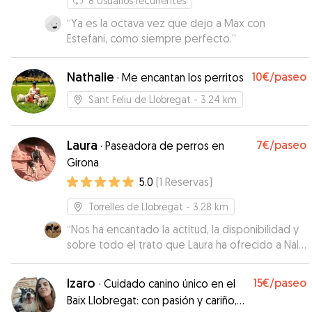
8
Usuarios recurrentes
“
Ya es la octava vez que dejo a Max con
Estefani, como siempre perfecto.
”
Nathalie
10€
/paseo
·
Me encantan los perritos
Sant Feliu de Llobregat
- 3.24 km
Laura
7€
/paseo
·
Paseadora de perros en
Girona
5.0
(
1
Reservas
)
Torrelles de Llobregat
- 3.28 km
“
Nos ha encantado la actitud, la disponibilidad y
sobre todo el trato que Laura ha ofrecido a Nala
y Nyx durante nuestra breve estancia en Sant
Feliu de Guíxols, y eso que Nyx se mostraba muy
Izaro
15€
/paseo
·
Cuidado canino único en el
asustadiza por la cantidad de gente y sonidos
Baix Llobregat: con pasión y cariño,
de la Feria que había en las calles de la