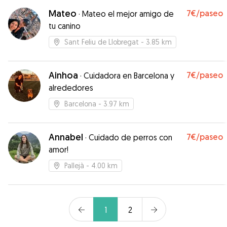
Mateo
7€
/paseo
·
Mateo el mejor amigo de
tu canino
Sant Feliu de Llobregat
- 3.85 km
Ainhoa
7€
/paseo
·
Cuidadora en Barcelona y
alrededores
Barcelona
- 3.97 km
Annabel
7€
/paseo
·
Cuidado de perros con
amor!
Pallejà
- 4.00 km
1
2