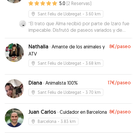
como si fueran parte de mi familia."
5.0
(
2
Reservas
)
población. Laura supo llevarla donde Nyx se
encontraba más relajada. Confiaremos de nuevo
Sant Feliu de Llobregat
- 3.60 km
en Laura la próxima vez que visitemos Sant Feliu
de Guíxols o alrededores.
“
El trato que Alma recibió por parte de Izaro fue
”
impecable. Disfrutó de paseos variados y de
calidad, justo lo que necesita y agradece. Izaro
se mantuvo en contacto conmigo de forma
Nathalia
8€
/paseo
·
Amante de los animales y
constante, compartiendo fotos y vídeos que
ATV
mostraban cómo estaba yendo. Además, el
hecho de que Alma pudiera compartir tiempo
Sant Feliu de Llobregat
- 3.68 km
con su perrita Vinyet fue un plus valioso, convivir
con otra perrita equilibrada y amigable hizo su
estancia aún más enriquecedora. Sin duda, fue un
Diana
17€
/paseo
·
Animalista 100%
gran acierto dejar a Alma bajo su cuidado. ✨✨✨
”
Sant Feliu de Llobregat
- 3.70 km
Juan Carlos
8€
/paseo
·
Cuidador en Barcelona
Barcelona
- 3.83 km