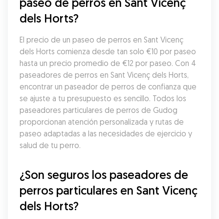
paseo de perros en Sant Vicenç 
dels Horts?
El precio de un paseo de perros en Sant Vicenç 
dels Horts comienza desde tan solo €10 por paseo 
hasta un precio promedio de €12 por paseo. Con 4 
paseadores de perros en Sant Vicenç dels Horts, 
encontrar un paseador de perros de confianza que 
se ajuste a tu presupuesto es sencillo. Todos los 
paseadores particulares de perros de Gudog 
proporcionan atención personalizada y rutas de 
paseo adaptadas a las necesidades de ejercicio y 
salud de tu perro.
¿Son seguros los paseadores de 
perros particulares en Sant Vicenç 
dels Horts?