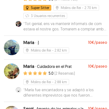
Super Sitter
Molins de Rei
- 2.70 km
3
Usuarios recurrentes
“
Tot genial, ens va mantenir informats de com
estava el nostre gos. Tornarem a comptar amb
ella.
”
Maria
10€
/paseo
·
:)
Molins de Rei
- 2.82 km
Maria
10€
/paseo
·
Cuidadora en el Prat
5.0
(
2
Reservas
)
Molins de Rei
- 2.88 km
“
María fue encantadora y se adaptó a los
diferentes imprevistos que nos fueron
surgiendo. Fue un placer y repetiremos!
”
Sergi
10€
/paseo
·
Amante de los animales y la