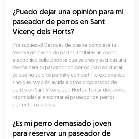
¿Puedo dejar una opinión para mi 
paseador de perros en Sant 
Vicenç dels Horts?
¡Por supuesto! Después de que se complete tu 
reserva de paseo de perros, recibirás un correo 
electrónico solicitándote que valores y escribas una 
reseña para tu paseador de perros. Esto es crucial, 
ya que no solo te permite compartir tu experiencia, 
sino que también ayuda a otros propietarios de 
perros en Sant Vicenç dels Horts a tomar decisiones 
informadas al encontrar el paseador de perros 
perfecto para ellos.
¿Es mi perro demasiado joven 
para reservar un paseador de 