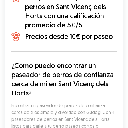
perros en Sant Vicenç dels
Horts con una calificación
promedio de 5.0/5
Precios desde 10€ por paseo
¿Cómo puedo encontrar un 
paseador de perros de confianza 
cerca de mí en Sant Vicenç dels 
Horts?
Encontrar un paseador de perros de confianza 
cerca de ti es simple y divertido con Gudog. Con 4 
paseadores de perros en Sant Vicenç dels Horts 
listos para darle a tu perro paseos cortos o 