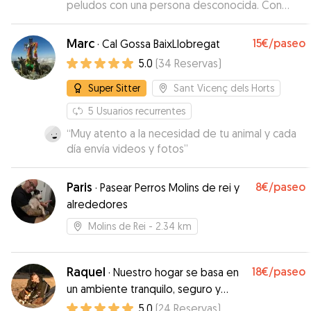
peludos con una persona desconocida. Con
Desirée estuvieron bien atendidos, con espacio
para correr al aire libre y duermieron en interior
Marc
15€
/paseo
·
Cal Gossa BaixLlobregat
en un espacio amplio y bien acondicionado para
5.0
(
34
Reservas
)
ellos. Lo recomiendo 😊
”
Super Sitter
Sant Vicenç dels Horts
5
Usuarios recurrentes
“
Muy atento a la necesidad de tu animal y cada
día envía videos y fotos
”
Paris
8€
/paseo
·
Pasear Perros Molins de rei y
alrededores
Molins de Rei
- 2.34 km
Raquel
18€
/paseo
·
Nuestro hogar se basa en
un ambiente tranquilo, seguro y
familiar🐶❤️‍🩹
5.0
(
24
Reservas
)