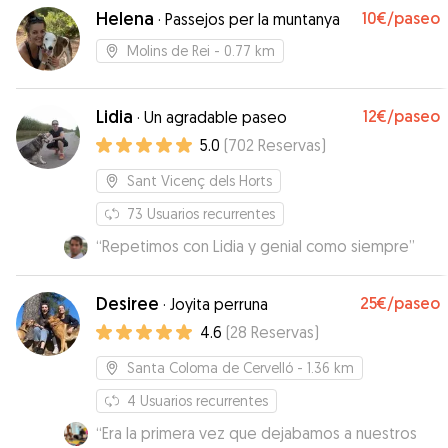
Helena
10€
/paseo
·
Passejos per la muntanya
Molins de Rei
- 0.77 km
Lidia
12€
/paseo
·
Un agradable paseo
5.0
(
702
Reservas
)
Sant Vicenç dels Horts
73
Usuarios recurrentes
“
Repetimos con Lidia y genial como siempre
”
Desiree
25€
/paseo
·
Joyita perruna
4.6
(
28
Reservas
)
Santa Coloma de Cervelló
- 1.36 km
4
Usuarios recurrentes
“
Era la primera vez que dejabamos a nuestros