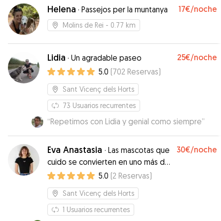
Helena
17€
/noche
·
Passejos per la muntanya
Molins de Rei
- 0.77 km
Lidia
25€
/noche
·
Un agradable paseo
5.0
(
702
Reservas
)
Sant Vicenç dels Horts
73
Usuarios recurrentes
“
Repetimos con Lidia y genial como siempre
”
Eva Anastasia
30€
/noche
·
Las mascotas que
cuido se convierten en uno más de
la familia!
5.0
(
2
Reservas
)
Sant Vicenç dels Horts
1
Usuarios recurrentes