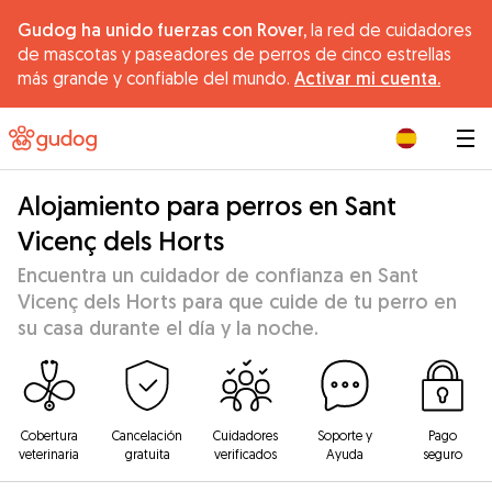
Gudog ha unido fuerzas con Rover,
la red de cuidadores
de mascotas y paseadores de perros de cinco estrellas
más grande y confiable del mundo.
Activar mi cuenta.
|
Alojamiento para perros en Sant
Vicenç dels Horts
Encuentra un cuidador de confianza en Sant
Vicenç dels Horts para que cuide de tu perro en
su casa durante el día y la noche.
Cobertura
Cancelación
Cuidadores
Soporte y
Pago
veterinaria
gratuita
verificados
Ayuda
seguro