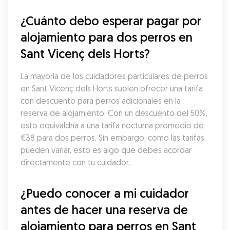
¿Cuánto debo esperar pagar por 
alojamiento para dos perros en 
Sant Vicenç dels Horts?
La mayoría de los cuidadores particulares de perros 
en Sant Vicenç dels Horts suelen ofrecer una tarifa 
con descuento para perros adicionales en la 
reserva de alojamiento. Con un descuento del 50%, 
esto equivaldría a una tarifa nocturna promedio de 
€38 para dos perros. Sin embargo, como las tarifas 
pueden variar, esto es algo que debes acordar 
directamente con tu cuidador.
¿Puedo conocer a mi cuidador 
antes de hacer una reserva de 
alojamiento para perros en Sant 