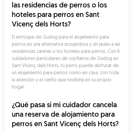
las residencias de perros o los 
hoteles para perros en Sant 
Vicenç dels Horts?
El enfoque de Gudog para el alojamiento para 
perros es una alternativa acogedora y sin jaulas a las 
residencias caninas o los hoteles para perros. Con 6 
cuidadores particulares de confianza de Gudog en 
Sant Vicenç dels Horts, tu perro puede disfrutar de 
un alojamiento para perros como en casa, con toda 
la atención y el cariño que recibiría en su propio 
hogar.
¿Qué pasa si mi cuidador cancela 
una reserva de alojamiento para 
perros en Sant Vicenç dels Horts?