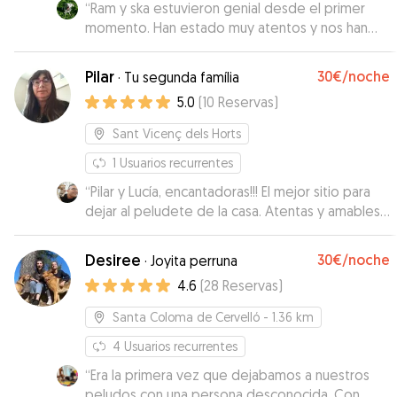
“
Ram y ska estuvieron genial desde el primer
momento. Han estado muy atentos y nos han
ido enviado fotos, vídeos y explicado como
estavan. Tienen mucho espacio y hay un camino
Pilar
30€
/noche
·
Tu segunda família
de montaña justo al lado para pasear. Estamos
5.0
(
10
Reservas
)
súper contentos!
”
Sant Vicenç dels Horts
1
Usuarios recurrentes
“
Pilar y Lucía, encantadoras!!! El mejor sitio para
dejar al peludete de la casa. Atentas y amables
puedes estar tranquil@ tu perro estará como si
fuese uno más de su familia, servicio inmejorable
Desiree
30€
/noche
·
Joyita perruna
y atención para él y para ti de "lujo". Sin duda
4.6
(
28
Reservas
)
volveremos a repetir a partir de ahora.
Muchísimas gracias familia, sois unas excelentes
Santa Coloma de Cervelló
- 1.36 km
cuidadoras y personas. Piper os echa de
menos.
4
Usuarios recurrentes
”
“
Era la primera vez que dejabamos a nuestros
peludos con una persona desconocida. Con