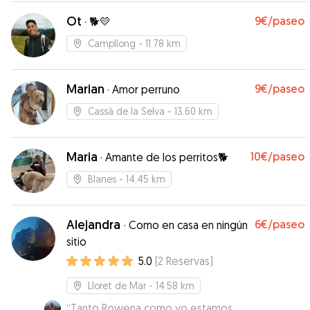
Ot
9€
/paseo
·
🐕💛
Campllong
- 11.78 km
Marian
9€
/paseo
·
Amor perruno
Cassà de la Selva
- 13.60 km
Maria
10€
/paseo
·
Amante de los perritos🐕
Blanes
- 14.45 km
Alejandra
6€
/paseo
·
Como en casa en ningún
sitio
5.0
(
2
Reservas
)
Lloret de Mar
- 14.58 km
“
Tanto Rowena como yo estamos