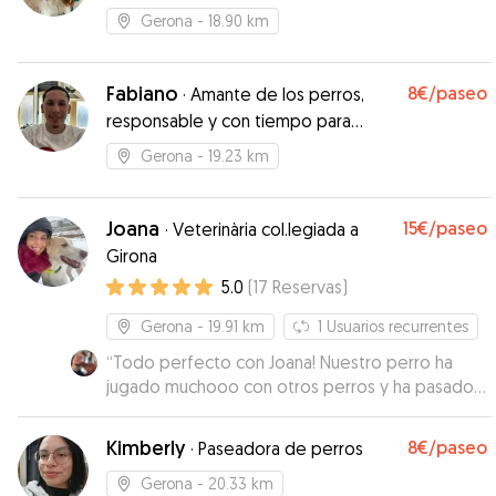
Gerona
- 18.90 km
Fabiano
8€
/paseo
·
Amante de los perros,
responsable y con tiempo para
mimarlos 🦴
Gerona
- 19.23 km
Joana
15€
/paseo
·
Veterinària col.legiada a
Girona
5.0
(
17
Reservas
)
Gerona
- 19.91 km
1
Usuarios recurrentes
“
Todo perfecto con Joana! Nuestro perro ha
jugado muchooo con otros perros y ha pasado
un rato genial. In total confianza con Joana. No
dudaremos de dejarlo de nuevo con ella.
Kimberly
8€
/paseo
·
Paseadora de perros
Gracias!
”
Gerona
- 20.33 km