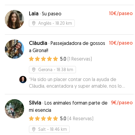
Laia
10€
/paseo
·
Su paseo
Anglès
- 18.20 km
Clàudia
10€
/paseo
·
Passejadadora de gossos
a Girona!!
5.0
(
1
Reservas
)
Gerona
- 18.38 km
“
Ha sido un placer contar con la ayuda de
Clàudia, encantadora y super amable, nos lo
facilitó todo lo máximo posible! Sin duda
repetiremos, estaremos encantados de poder
Silvia
9€
/paseo
·
Los animales forman parte de
seguir contando con su ayuda, gracias por todo!
”
mi esencia
5.0
(
4
Reservas
)
Salt
- 18.46 km