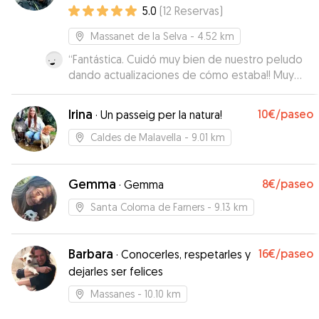
5.0
(
12
Reservas
)
Massanet de la Selva
- 4.52 km
“
Fantástica. Cuidó muy bien de nuestro peludo
dando actualizaciones de cómo estaba!! Muy
simpática.
”
Irina
10€
/paseo
·
Un passeig per la natura!
Caldes de Malavella
- 9.01 km
Gemma
8€
/paseo
·
Gemma
Santa Coloma de Farners
- 9.13 km
Barbara
16€
/paseo
·
Conocerles, respetarles y
dejarles ser felices
Massanes
- 10.10 km