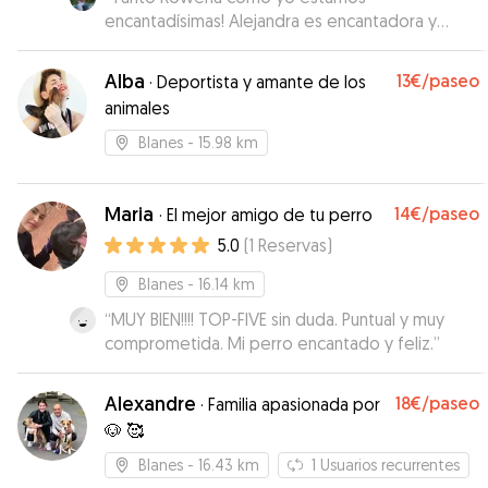
encantadísimas! Alejandra es encantadora y
Agua una perrita muy buena que se ha adaptado
genial a que le invadan su casita! Rowena ha
Alba
13€
/paseo
·
Deportista y amante de los
estado muy bien cuidada y feliz, Alejandra se ha
animales
encargado de darle muchos paseos por el pipi
can, la playa y la montaña. Por otro lado, ha
Blanes
- 15.98 km
estado super pendiente de sus necesidades y
me ha informado de todo y diariamente. Me ha
mandado muchas fotos y vídeos todos los días
Maria
14€
/paseo
·
El mejor amigo de tu perro
y me ha escrito a menudo lo cuál me ha dado
5.0
(
1
Reservas
)
mucha tranquilidad. La recomiendo al 100%!!
”
Blanes
- 16.14 km
“
MUY BIEN!!!! TOP-FIVE sin duda. Puntual y muy
comprometida. Mi perro encantado y feliz.
”
Alexandre
18€
/paseo
·
Familia apasionada por
🐶 🥰
Blanes
- 16.43 km
1
Usuarios recurrentes