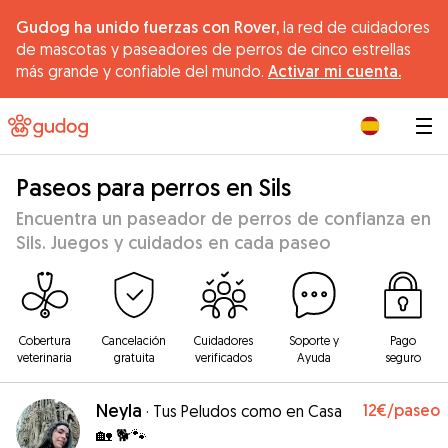
Gudog ha unido fuerzas con Rover,
la red de cuidadores
de mascotas y paseadores de perros de cinco estrellas
más grande y confiable del mundo.
Activar mi cuenta.
|
Paseos para perros en Sils
Encuentra un paseador de perros de confianza en
Sils. Juegos y cuidados en cada paseo
Cobertura
Cancelación
Cuidadores
Soporte y
Pago
veterinaria
gratuita
verificados
Ayuda
seguro
Neyla
12€
/paseo
·
Tus Peludos como en Casa
🏡 🐕🐾