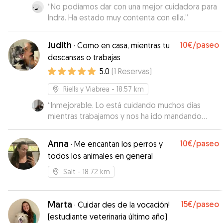
“
No podíamos dar con una mejor cuidadora para
Indra. Ha estado muy contenta con ella.
”
Judith
10€
/paseo
·
Como en casa, mientras tu
descansas o trabajas
5.0
(
1
Reservas
)
Riells y Viabrea
- 18.57 km
“
Inmejorable. Lo está cuidando muchos días
mientras trabajamos y nos ha ido mandando
fotos y videos. Su perra es un amor y para lo
complicado que es el nuestro se han adaptado
Anna
10€
/paseo
·
Me encantan los perros y
súper bien. Freya no tiene ningún problema con
todos los animales en general
otros perros y Judith es super atenta. Incluso se
hizo daño jugando por qué es un bruto y lo llevó
Salt
- 18.72 km
al veterinario en el momento sin dudarlo.
Contaremos con ella siempre que tengamos
que dejar solo a Dako.
Marta
”
15€
/paseo
·
Cuidar des de la vocación!
(estudiante veterinaria último año)