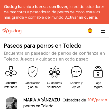
Gudog ha unido fuerzas con Rover,
la red de cuidadores
de mascotas y paseadores de perros de cinco estrellas
más grande y confiable del mundo.
Activar mi cuenta.
|
Paseos para perros en Toledo
Encuentra un paseador de perros de confianza en
Toledo. Juegos y cuidados en cada paseo
Cobertura
Cancelación
Cuidadores
Soporte y
Pago
veterinaria
gratuita
verificados
Ayuda
seguro
MARÍA ARÁNZAZU
10€
/paseo
·
Cuidadora de
perros en Toledo