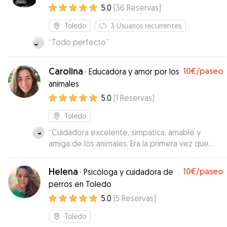
5.0
(
36
Reservas
)
Toledo
3
Usuarios recurrentes
“
Todo perfecto
”
Carolina
10€
/paseo
·
Educadora y amor por los
animales
5.0
(
1
Reservas
)
Toledo
“
Cuidadora excelente, simpatica, amable y
amiga de los animales. Era la primera vez que
dejaba a mis perritas fuera de casa y ha sido una
tranquilidad encontrar una cuidadora así.
”
Helena
10€
/paseo
·
Psicóloga y cuidadora de
perros en Toledo
5.0
(
5
Reservas
)
Toledo