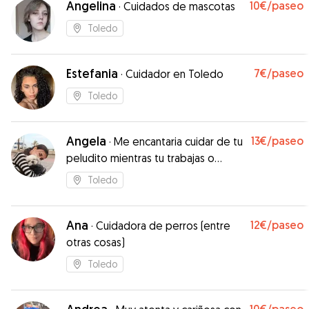
Angelina
10€
/paseo
·
Cuidados de mascotas
Toledo
Estefania
7€
/paseo
·
Cuidador en Toledo
Toledo
Angela
13€
/paseo
·
Me encantaria cuidar de tu
peludito mientras tu trabajas o
necesitas salir de casa!
Toledo
Ana
12€
/paseo
·
Cuidadora de perros (entre
otras cosas)
Toledo