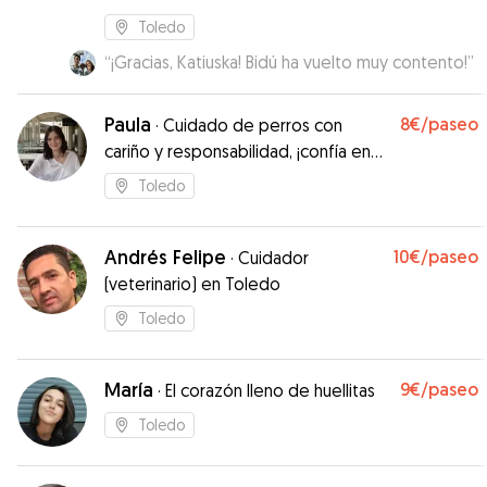
Toledo
“
¡Gracias, Katiuska! Bidú ha vuelto muy contento!
”
Paula
8€
/paseo
·
Cuidado de perros con
cariño y responsabilidad, ¡confía en
una estudiante!
Toledo
Andrés Felipe
10€
/paseo
·
Cuidador
(veterinario) en Toledo
Toledo
María
9€
/paseo
·
El corazón lleno de huellitas
Toledo