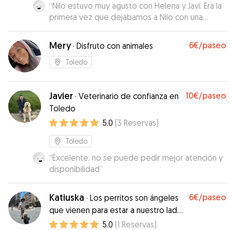
“
Nilo estuvo muy agusto con Helena y Javi. Era la
primera vez que dejábamos a Nilo con una
cuidadora. Si alguna vez volvemos a Toledo la
dejaremos con ellos sin pensarlo. Muchas gracias
Mery
6€
/paseo
·
Disfruto con animales
por todo.🥰
”
Toledo
Javier
10€
/paseo
·
Veterinario de confianza en
Toledo
5.0
(
3
Reservas
)
Toledo
“
Excelente, no se puede pedir mejor atención y
disponibilidad
”
Katiuska
6€
/paseo
·
Los perritos son ángeles
que vienen para estar a nuestro lado
ya hacernos más felices
5.0
(
1
Reservas
)