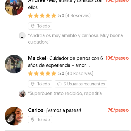
Andrea
10€
/paseo
·
Muy atenta y cariñosa con
ellos
5.0
(
4
Reservas
)
Toledo
“
Andrea es muy amable y cariñosa. Muy buena
cuidadora
”
Maickel
10€
/paseo
·
Cuidador de perros con 6
años de experiencia – amor,
cuidado y compañía para tu mejor
5.0
(
40
Reservas
)
amig
Toledo
3
Usuarios recurrentes
“
Superbuen trato recibido, repetiría
”
Carlos
7€
/paseo
·
¡Vamos a pasear!
Toledo