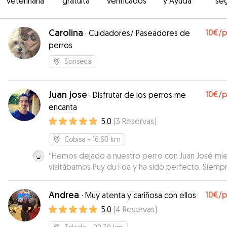
veterinaria
gratuita
verificados
y Ayuda
se
Carolina
10€
/
·
Cuidadores/ Paseadores de
perros
Sonseca
Juan jose
10€
/
·
Disfrutar de los perros me
encanta
5.0
(
3
Reservas
)
Cobisa
- 16.60 km
“
Hemos dejado a nuestro perro con Juan José mie
visitábamos Puy du Foa y ha sido perfecto. Siemp
contestado a nuestras dudas enseguida y mientra
Bruce ha estado con él y con su pareja, nos ha
Andrea
10€
/
·
Muy atenta y cariñosa con ellos
mandado fotos y vídeos. Bruce se lo ha pasado ge
5.0
(
4
Reservas
)
con ellos y con sus perritos. Repetiría sin duda.
”