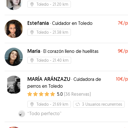
Toledo
- 21.20 km
Estefania
7€
/
·
Cuidador en Toledo
Toledo
- 21.38 km
María
9€
/
·
El corazón lleno de huellitas
Toledo
- 21.40 km
MARÍA ARÁNZAZU
10€
/
·
Cuidadora de
perros en Toledo
5.0
(
36
Reservas
)
Toledo
- 21.69 km
3
Usuarios recurrentes
“
Todo perfecto
”