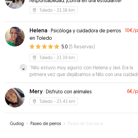
responsabilidad, ¡confía en una estudiante!
Toledo
- 23.38 km
Helena
10€
/
·
Psicóloga y cuidadora de perros
en Toledo
5.0
(
5
Reservas
)
Toledo
- 23.39 km
“
Nilo estuvo muy agusto con Helena y Javi. Era la
primera vez que dejábamos a Nilo con una cuidad
Si alguna vez volvemos a Toledo la dejaremos con
ellos sin pensarlo. Muchas gracias por todo.🥰
”
Mery
6€
/
·
Disfruto con animales
Toledo
- 23.43 km
Gudog
»
Paseo de perros
»
Paseo en Sonseca