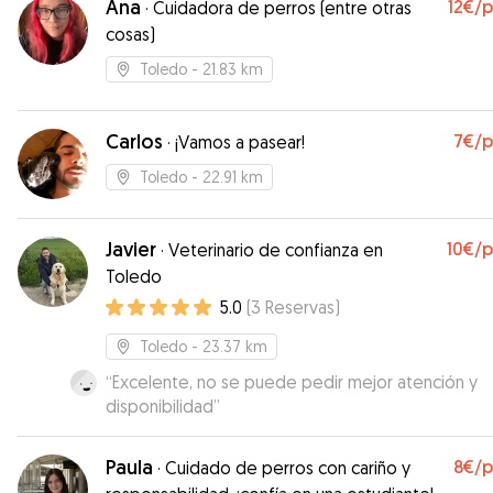
Ana
12€
/
·
Cuidadora de perros (entre otras
cosas)
Toledo
- 21.83 km
Carlos
7€
/
·
¡Vamos a pasear!
Toledo
- 22.91 km
Javier
10€
/
·
Veterinario de confianza en
Toledo
5.0
(
3
Reservas
)
Toledo
- 23.37 km
“
Excelente, no se puede pedir mejor atención y
disponibilidad
”
Paula
8€
/
·
Cuidado de perros con cariño y