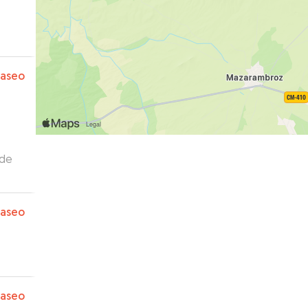
paseo
 de
paseo
paseo