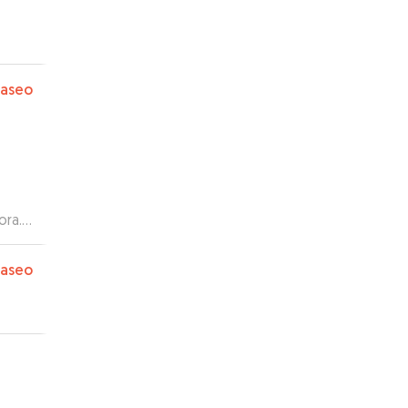
paseo
ora.
paseo