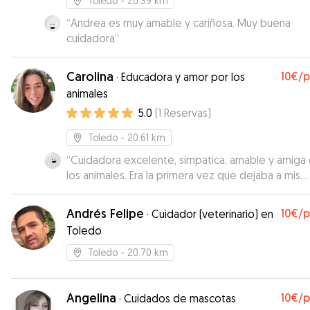
Toledo
- 20.39 km
“
Andrea es muy amable y cariñosa. Muy buena
cuidadora
”
Carolina
10€
/
·
Educadora y amor por los
animales
5.0
(
1
Reservas
)
Toledo
- 20.61 km
“
Cuidadora excelente, simpatica, amable y amiga
los animales. Era la primera vez que dejaba a mis
perritas fuera de casa y ha sido una tranquilidad
encontrar una cuidadora así.
”
Andrés Felipe
10€
/
·
Cuidador (veterinario) en
Toledo
Toledo
- 20.70 km
Angelina
10€
/
·
Cuidados de mascotas