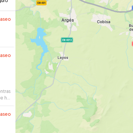
guro
paseo
paseo
ntras
re ha
s
paseo
nial