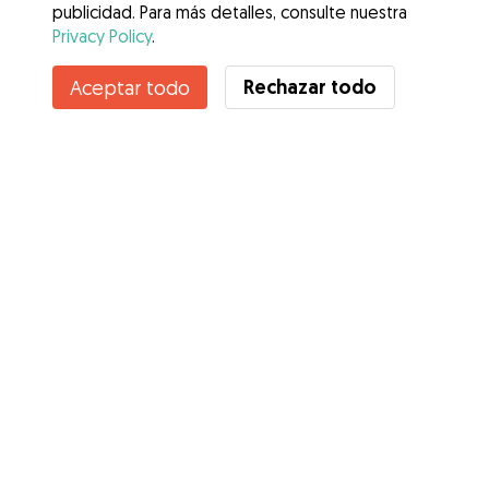
publicidad. Para más detalles, consulte nuestra
Privacy Policy
.
Rechazar todo
Aceptar todo
Servicios
Cómo funciona
Sobre Gudog
Opiniones
Cobertura Veterinaria
Consejos para dueños de perros
Consejos para cuidadores