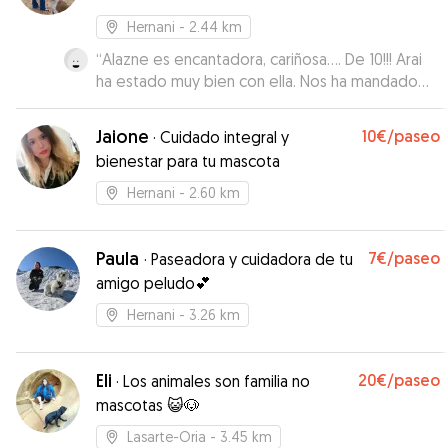
Hernani
- 2.44 km
“
Alazne es encantadora, cariñosa…. De 10!!! Arai
ha estado muy bien con ella. Nos ha mandado
fotos, vídeos… Repetiremos sin ninguna duda.
100% recomendable.
”
Jaione
10€
/paseo
·
Cuidado integral y
bienestar para tu mascota
Hernani
- 2.60 km
Paula
7€
/paseo
·
Paseadora y cuidadora de tu
amigo peludo💕
Hernani
- 3.26 km
Eli
20€
/paseo
·
Los animales son familia no
mascotas 😺🐶
Lasarte-Oria
- 3.45 km