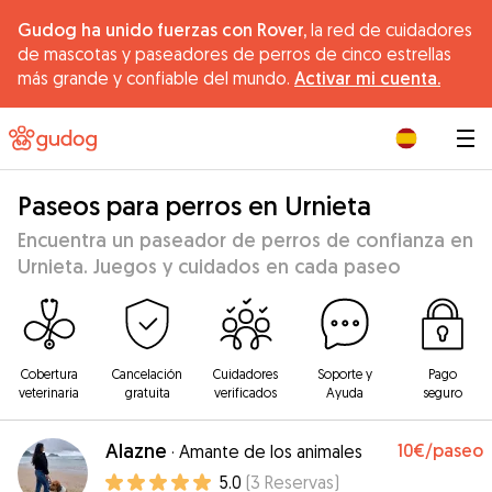
Gudog ha unido fuerzas con Rover,
la red de cuidadores
de mascotas y paseadores de perros de cinco estrellas
más grande y confiable del mundo.
Activar mi cuenta.
|
Paseos para perros en Urnieta
Encuentra un paseador de perros de confianza en
Urnieta. Juegos y cuidados en cada paseo
Cobertura
Cancelación
Cuidadores
Soporte y
Pago
veterinaria
gratuita
verificados
Ayuda
seguro
Alazne
10€
/paseo
·
Amante de los animales
5.0
(
3
Reservas
)