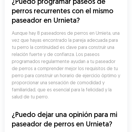
¿Puedo programar paseos de 
perros recurrentes con el mismo 
paseador en Urnieta?
Aunque hay 8 paseadores de perros en Urnieta, una 
vez que hayas encontrado la pareja adecuada para 
tu perro la continuidad es clave para construir una 
relación fuerte y de confianza. Los paseos 
programados regularmente ayudan a tu paseador 
de perros a comprender mejor los requisitos de tu 
perro para construir un horario de ejercicio óptimo y 
proporcionar una sensación de comodidad y 
familiaridad, que es esencial para la felicidad y la 
salud de tu perro.
¿Puedo dejar una opinión para mi 
paseador de perros en Urnieta?