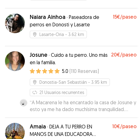
Naiara Ainhoa
15€
/paseo
·
Paseadora de
perros en Donosti y Lasarte
Lasarte-Oria
- 3.62 km
Josune
20€
/paseo
·
Cuido a tu perro. Uno más
en la familia.
5.0
(
110
Reservas
)
Donostia-San Sebastián
- 3.95 km
21
Usuarios recurrentes
“
A Macarena le ha encantado la casa de Josune y
esto ya me ha dado muchísima tranquilidad.
Estaba jugando con ella desde el primer minuto
como si eran conocidos. Tuve una emergencia y
Amaia
10€
/paseo
·
DEJA A TU PERRO EN
tenía que viajar. Me ha respondido con rapidez y
MANOS DE UNA EDUCADORA
me ha facilitado todo para estar tranquila y