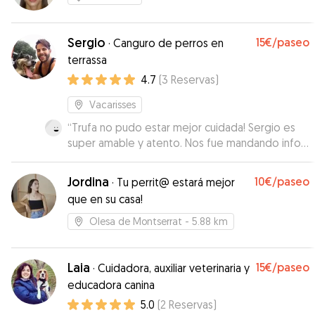
Sergio
15€
/paseo
·
Canguro de perros en
terrassa
4.7
(
3
Reservas
)
Vacarisses
“
Trufa no pudo estar mejor cuidada! Sergio es
super amable y atento. Nos fue mandando info y
fotos del estado de la perrina. Trufa volvió a
casa como si la que hubiera estado de
Jordina
10€
/paseo
·
Tu perrit@ estará mejor
vacaciones fuera ella... Si volvemos a irnos en
que en su casa!
algun momento volveremos a contar con él.
”
Olesa de Montserrat
- 5.88 km
Laia
15€
/paseo
·
Cuidadora, auxiliar veterinaria y
educadora canina
5.0
(
2
Reservas
)