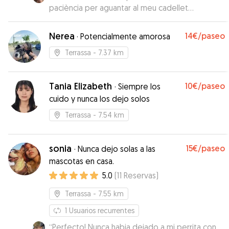
paciència per aguantar al meu cadellet
hiperactiu haha
”
Nerea
14€
/paseo
·
Potencialmente amorosa
Terrassa
- 7.37 km
Tania Elizabeth
10€
/paseo
·
Siempre los
cuido y nunca los dejo solos
Terrassa
- 7.54 km
sonia
15€
/paseo
·
Nunca dejo solas a las
mascotas en casa.
5.0
(
11
Reservas
)
Terrassa
- 7.55 km
1
Usuarios recurrentes
“
Perfecto! Nunca habia dejado a mi perrita con