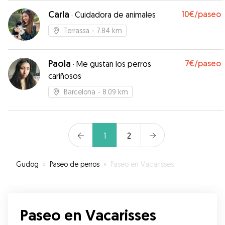
Carla
10€
/paseo
·
Cuidadora de animales
Terrassa
- 7.84 km
Paola
7€
/paseo
·
Me gustan los perros
cariñosos
Barcelona
- 8.09 km
1
2
Gudog
»
Paseo de perros
»
Paseo en Vacarisses
Paseo en Vacarisses