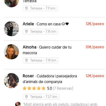
Terrassa
canino, y hemos aprovechado para que nos dé
algunos consejos. ¡Repetiremos seguro!
”
Terrassa
- 7.11 km
Ariele
12€
/paseo
·
Como en casa 🐶🖤
Terrassa
- 7.16 km
Ainoha
10€
/paseo
·
Quiero cuidar de tu
mascota
Terrassa
- 7.19 km
Roser
12€
/paseo
·
Cuidadora i passejadora
d'animals de companyia
5.0
(
7
Reservas
)
Terrassa
- 7.37 km
“
Molt atenta amb els peluts, cuidadosa i amb