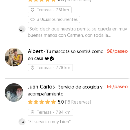
Terrassa
- 7.61 km
3
Usuarios recurrentes
“
Solo decir que nuestra perrita se queda en muy
buenas manos con Carmen, con toda la
confianza, muy agradecidos
”
Albert
9€
/paseo
·
Tu mascota se sentirá como
en casa ❤️🏠
Terrassa
- 7.78 km
Juan Carlos
6€
/paseo
·
Servicio de acogida y
acompañamiento
5.0
(
16
Reservas
)
Terrassa
- 7.84 km
“
El servicio muy bien
”