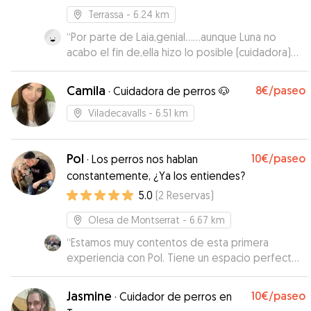
Terrassa
- 6.24 km
“
Por parte de Laia,genial……aunque Luna no
acabo el fin de,ella hizo lo posible (cuidadora)
demasiado apego!!
”
Camila
8€
/paseo
·
Cuidadora de perros 🐶
Viladecavalls
- 6.51 km
Pol
10€
/paseo
·
Los perros nos hablan
constantemente, ¿Ya los entiendes?
5.0
(
2
Reservas
)
Olesa de Montserrat
- 6.67 km
“
Estamos muy contentos de esta primera
experiencia con Pol. Tiene un espacio perfecto
para que estén cómodos y se interesa por la
personalidad de cada uno para tener en cuenta
Jasmine
10€
/paseo
·
Cuidador de perros en
sus peculiaridades. Se nota que es educador