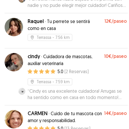
nadie y no pude elegir mejor cuidador! Cariñosa,
atenta, segura y comunicativa. Repetiremos con
Sonia!
”
Raquel
12€
/paseo
·
Tu perrete se sentirá
como en casa
Terrassa
- 7.56 km
cindy
10€
/paseo
·
Cuidadora de mascotas,
auxiliar veterinaria
5.0
(
2
Reservas
)
Terrassa
- 7.59 km
“
Cindy es una excelente cuidadora! Arrugas se
ha sentido como en casa en todo momento!
Muchas gracias Cindy! Definitivamente
repetiremos!
”
CARMEN
14€
/paseo
·
Cuido de tu mascota con
amor y responsabilidad.
5.0
(
13
Reservas
)