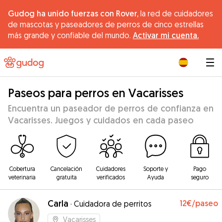
Gudog ha unido fuerzas con Rover,
la red de cuidadores
de mascotas y paseadores de perros de cinco estrellas
más grande y confiable del mundo.
Activar mi cuenta.
|
Paseos para perros en Vacarisses
Encuentra un paseador de perros de confianza en
Vacarisses. Juegos y cuidados en cada paseo
Cobertura
Cancelación
Cuidadores
Soporte y
Pago
veterinaria
gratuita
verificados
Ayuda
seguro
Carla
12€
/paseo
·
Cuidadora de perritos
Vacarisses