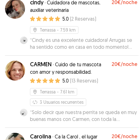
cindy
20€
/noche
·
Cuidadora de mascotas,
auxiliar veterinaria
5.0
(
2
Reservas
)
Terrassa
- 7.59 km
“
Cindy es una excelente cuidadora! Arrugas se
ha sentido como en casa en todo momento!
Muchas gracias Cindy! Definitivamente
repetiremos!
”
CARMEN
20€
/noche
·
Cuido de tu mascota
con amor y responsabilidad.
5.0
(
13
Reservas
)
Terrassa
- 7.61 km
3
Usuarios recurrentes
“
Solo decir que nuestra perrita se queda en muy
buenas manos con Carmen, con toda la
confianza, muy agradecidos
”
Carolina
20€
/noche
·
Ca la Carol , el lugar