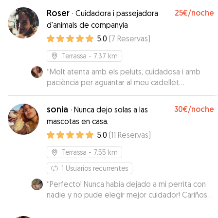
Roser
25€
/noche
·
Cuidadora i passejadora
d'animals de companyia
5.0
(
7
Reservas
)
Terrassa
- 7.37 km
“
Molt atenta amb els peluts, cuidadosa i amb
paciència per aguantar al meu cadellet
hiperactiu haha
”
sonia
30€
/noche
·
Nunca dejo solas a las
mascotas en casa.
5.0
(
11
Reservas
)
Terrassa
- 7.55 km
1
Usuarios recurrentes
“
Perfecto! Nunca habia dejado a mi perrita con
nadie y no pude elegir mejor cuidador! Cariñosa,
atenta, segura y comunicativa. Repetiremos con
Sonia!
”