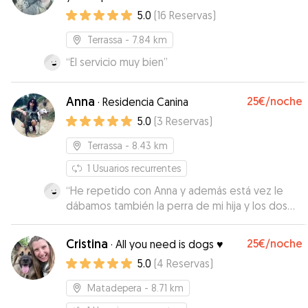
5.0
(
16
Reservas
)
Terrassa
- 7.84 km
“
El servicio muy bien
”
Anna
25€
/noche
·
Residencia Canina
5.0
(
3
Reservas
)
Terrassa
- 8.43 km
1
Usuarios recurrentes
“
He repetido con Anna y además está vez le
dábamos también la perra de mi hija y los dos
estaban encantados.
”
Cristina
25€
/noche
·
All you need is dogs ♥️
5.0
(
4
Reservas
)
Matadepera
- 8.71 km