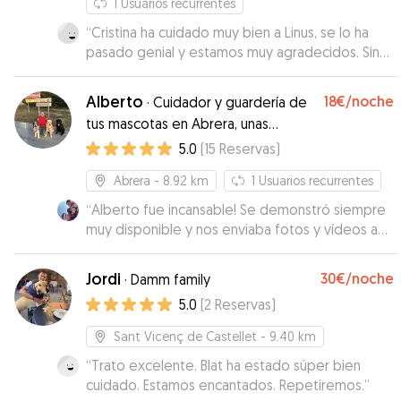
1
Usuarios recurrentes
“
Cristina ha cuidado muy bien a Linus, se lo ha
pasado genial y estamos muy agradecidos. Sin
duda repetiremos.
”
Alberto
18€
/noche
·
Cuidador y guardería de
tus mascotas en Abrera, unas
vacaciones para ellos
5.0
(
15
Reservas
)
Abrera
- 8.92 km
1
Usuarios recurrentes
“
Alberto fue incansable! Se demonstró siempre
muy disponible y nos enviaba fotos y vídeos a
cada día. Nuestra perrita estuvo super cómoda y
hizo nuevos amiguitos. Sin duda repetiremos
Jordi
30€
/noche
·
Damm family
porque tanto a nuestra perrita como a nosotros
5.0
(
2
Reservas
)
nos encantó!
”
Sant Vicenç de Castellet
- 9.40 km
“
Trato excelente. Blat ha estado súper bien
cuidado. Estamos encantados. Repetiremos.
”