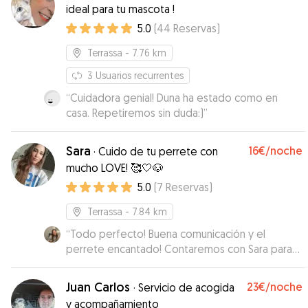
ideal para tu mascota !
5.0
(
44
Reservas
)
Terrassa
- 7.76 km
3
Usuarios recurrentes
“
Cuidadora genial! Duna ha estado como en
casa. Repetiremos sin duda:)
”
Sara
16€
/noche
·
Cuido de tu perrete con
mucho LOVE! 🥰🤍🐶
5.0
(
7
Reservas
)
Terrassa
- 7.84 km
“
Todo perfecto! Buena comunicación y el
perrete encantado! Contaremos con Sara para
próximas veces☺️
”
Juan Carlos
23€
/noche
·
Servicio de acogida
y acompañamiento