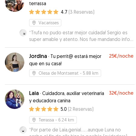
terrassa
4.7
(
3
Reservas
)
Vacarisses
“
Trufa no pudo estar mejor cuidada! Sergio es
super amable y atento. Nos fue mandando info y
fotos del estado de la perrina. Trufa volvió a
casa como si la que hubiera estado de
Jordina
25€
/noche
·
Tu perrit@ estará mejor
vacaciones fuera ella... Si volvemos a irnos en
que en su casa!
algun momento volveremos a contar con él.
”
Olesa de Montserrat
- 5.88 km
Laia
32€
/noche
·
Cuidadora, auxiliar veterinaria
y educadora canina
5.0
(
2
Reservas
)
Terrassa
- 6.24 km
“
Por parte de Laia,genial……aunque Luna no