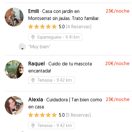
Emili
23€
/noche
·
Casa con jardín en
Montserrat sin jaulas. Trato familiar.
5.0
(
4
Reservas
)
Esparreguera
- 9.41 km
“
Muy bien
”
Raquel
20€
/noche
·
Cuido de tu mascota
encantada!
Terrassa
- 9.42 km
Alexia
23€
/noche
·
Cuidadora | Tan bien como
en casa
5.0
(
5
Reservas
)
Terrassa
- 9.42 km