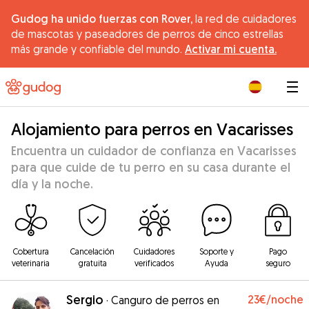
Gudog ha unido fuerzas con Rover,
la red de cuidadores
de mascotas y paseadores de perros de cinco estrellas
más grande y confiable del mundo.
Activar mi cuenta.
|
Alojamiento para perros en Vacarisses
Encuentra un cuidador de confianza en Vacarisses
para que cuide de tu perro en su casa durante el
día y la noche.
Cobertura
Cancelación
Cuidadores
Soporte y
Pago
veterinaria
gratuita
verificados
Ayuda
seguro
Sergio
23€
/noche
·
Canguro de perros en