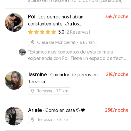
acabo el fin de,ella hizo lo posible (cuidadora)
demasiado apego!!
”
Pol
33€
/noche
·
Los perros nos hablan
constantemente, ¿Ya los
entiendes?
5.0
(
2
Reservas
)
Olesa de Montserrat
- 6.67 km
“
Estamos muy contentos de esta primera
experiencia con Pol. Tiene un espacio perfecto
para que estén cómodos y se interesa por la
personalidad de cada uno para tener en cuenta
Jasmine
21€
/noche
·
Cuidador de perros en
sus peculiaridades. Se nota que es educador
Terrassa
canino, y hemos aprovechado para que nos dé
algunos consejos. ¡Repetiremos seguro!
”
Terrassa
- 7.11 km
Ariele
25€
/noche
·
Como en casa 🐶🖤
Terrassa
- 7.16 km