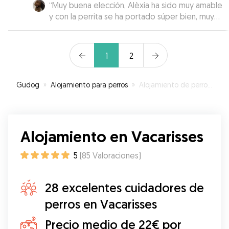
“
Muy buena elección, Alèxia ha sido muy amable
y con la perrita se ha portado súper bien, muy
recomendable.
”
1
2
Gudog
»
Alojamiento para perros
»
Alojamiento de perros en Vacarisses
Alojamiento en Vacarisses
5
(
85
Valoraciones
)
28 excelentes cuidadores de
perros en Vacarisses
Precio medio de 22€ por