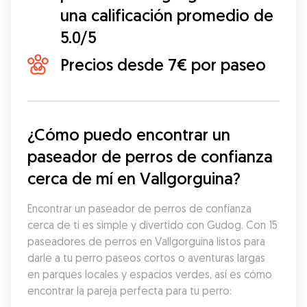
una calificación promedio de
5.0/5
Precios desde 7€ por paseo
¿Cómo puedo encontrar un 
paseador de perros de confianza 
cerca de mí en Vallgorguina?
Encontrar un paseador de perros de confianza 
cerca de ti es simple y divertido con Gudog. Con 15 
paseadores de perros en Vallgorguina listos para 
darle a tu perro paseos cortos o aventuras largas 
en parques locales y espacios verdes, así es cómo 
encontrar la pareja perfecta para tu perro: