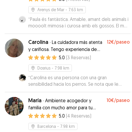
Arenys de Mar
- 7.63 km
“
Paula és fantàstica. Amable, amant dels animals i
moooolt mimosa i curosa amb els gossos. El meu
gos, tant en el Meet and Greet com a l'estada,
va contactar amb la Paula com si la conegués de
Carolina
12€
/paseo
·
La cuidadora más atenta
tota la vida. Una passada!!!!
”
y cariñosa. Tengo experiencia de
cuidar perritos de unos 10 años
5.0
(
3
Reservas
)
aproximadamente.
Dosrius
- 7.98 km
“
Carolina es una persona con una gran
sensibilidad hacia los perros. Se nota que le
encantan y que les cuida muchísimo. Además te
mantiene informado en todo momento de
María
10€
/paseo
·
Ambiente acogedor y
cómo está el animal en su casa enviando fotos y
familia con mucho amor para tu
vídeos. Por último, tiene un perro encantador, de
mascota
5.0
(
4
Reservas
)
carácter buenísimo cosa que ha jugado mucho
con nuestro perro y un entorno privilegiado para
Barcelona
- 7.98 km
los paseos.. en plena montaña. Estamos