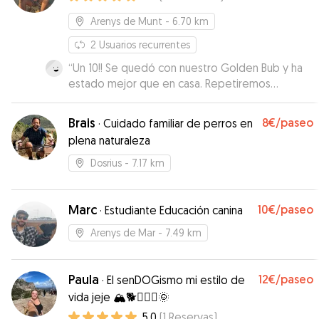
Arenys de Munt
- 6.70 km
2
Usuarios recurrentes
“
Un 10!! Se quedó con nuestro Golden Bub y ha
estado mejor que en casa. Repetiremos
seguro!!
”
Brais
8€
/paseo
·
Cuidado familiar de perros en
plena naturaleza
Dosrius
- 7.17 km
Marc
10€
/paseo
·
Estudiante Educación canina
Arenys de Mar
- 7.49 km
Paula
12€
/paseo
·
El senDOGismo mi estilo de
vida jeje 🏔️🐕🏃🏽‍♀️🌞
5.0
(
1
Reservas
)