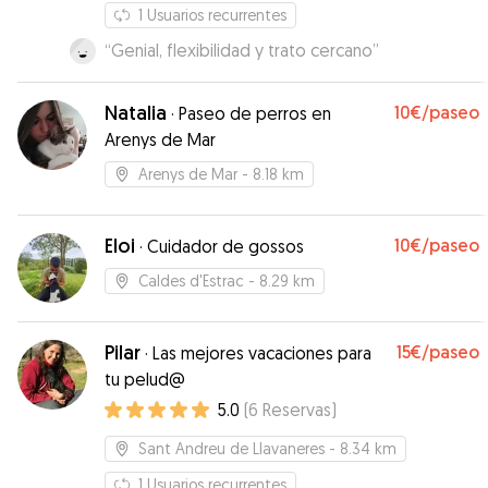
encantados con ella.
”
1
Usuarios recurrentes
“
Genial, flexibilidad y trato cercano
”
Natalia
10€
/paseo
·
Paseo de perros en
Arenys de Mar
Arenys de Mar
- 8.18 km
Eloi
10€
/paseo
·
Cuidador de gossos
Caldes d'Estrac
- 8.29 km
Pilar
15€
/paseo
·
Las mejores vacaciones para
tu pelud@
5.0
(
6
Reservas
)
Sant Andreu de Llavaneres
- 8.34 km
1
Usuarios recurrentes