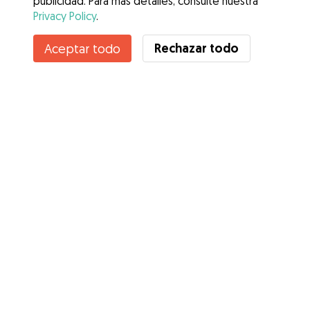
publicidad. Para más detalles, consulte nuestra
Privacy Policy
.
Rechazar todo
Aceptar todo
Servicios
Cómo funciona
Sobre Gudog
Opiniones
Cobertura Veterinaria
Consejos para dueños de perros
Consejos para cuidadores
Hazte cuidador