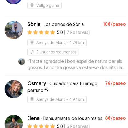
Vallgorguina
Sònia
10€
/paseo
·
Los perros de Sònia
5.0
(
17
Reservas
)
Arenys de Munt
- 4.79 km
2
Usuarios recurrentes
“
Tracte agradable i bon espai de natura per als
gossos. La nostra gossa va estar-se dos nits i la
van cuidar molt bé. Un bon lloc on deixar-los.
Repetirem
”
Osmary
7€
/paseo
·
Cuidados para tu amigo
perruno 🐾
Arenys de Munt
- 4.97 km
Elena
8€
/paseo
·
Elena, amante de los animales
5.0
(
16
Reservas
)