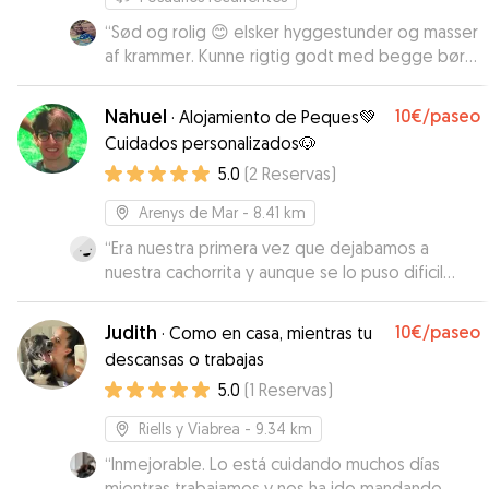
“
Sød og rolig 😊 elsker hyggestunder og masser
af krammer. Kunne rigtig godt med begge børn
og var en fryd at passe.
”
Nahuel
10€
/paseo
·
Alojamiento de Peques💚
Cuidados personalizados🐶
5.0
(
2
Reservas
)
Arenys de Mar
- 8.41 km
“
Era nuestra primera vez que dejabamos a
nuestra cachorrita y aunque se lo puso dificil
Nahuel hizo todo lo posible para que se sintiera
como en casa e informandonos en cada
Judith
10€
/paseo
·
Como en casa, mientras tu
momento! Si tendría ocasión repetiría! Muy
descansas o trabajas
responsable y se nota que ama a los animales!
”
5.0
(
1
Reservas
)
Riells y Viabrea
- 9.34 km
“
Inmejorable. Lo está cuidando muchos días
mientras trabajamos y nos ha ido mandando