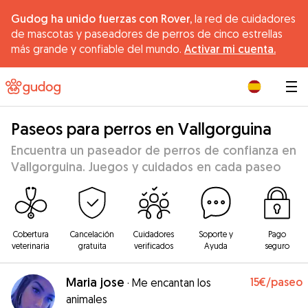
Gudog ha unido fuerzas con Rover,
la red de cuidadores
de mascotas y paseadores de perros de cinco estrellas
más grande y confiable del mundo.
Activar mi cuenta.
|
Paseos para perros en Vallgorguina
Encuentra un paseador de perros de confianza en
Vallgorguina. Juegos y cuidados en cada paseo
Cobertura
Cancelación
Cuidadores
Soporte y
Pago
veterinaria
gratuita
verificados
Ayuda
seguro
Maria jose
15€
/paseo
·
Me encantan los
animales