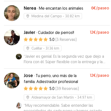
gatito asiq contenta, repetiremos!
”
Nerea
6€
/paseo
·
Me encantan los animales
Medina del Campo
- 30.82 km
Javier
12€
/paseo
·
Cuidador de perros!!
5.0
(
3
Reservas
)
Cuéllar
- 31.36 km
“
Javier es genial. Es la segunda vez que dejo a
Flora con él. Súper flexible con la entrega y la
recogida. El segundo día ya Flora se iba con él
sin problemas!
”
Jose
12€
/paseo
·
Tu perro, uno más de la
familia. Adiestrador profesional
5.0
(
39
Reservas
)
Aldeamayor de San Martín
- 34.97 km
“
Muy recomendable. Sabe entender las
necesidades de cada perro y hemos estado