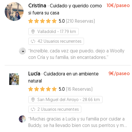
Cristina
10€
/paseo
·
Cuidado y querido como
si fuera su casa
5.0
(
210
Reservas
)
Valladolid
- 17.79 km
42
Usuarios recurrentes
“
Increíble, cada vez que puedo, dejo a Woolly
con Cría y su familia, sin encantadores.
”
Lucía
9€
/paseo
·
Cuidadora en un ambiente
natural
5.0
(
16
Reservas
)
San Miguel del Arroyo
- 28.66 km
2
Usuarios recurrentes
“
Muchas gracias a Lucía y su familia por cuidar a
Buddy, se ha llevado bien con sus perritos y me
han ayudado con la gestión de buddy y su