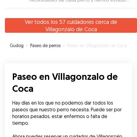
muy tranquilas el tiempo que nuestros perros
han estado con él ya que además te mantiene
informada. Los perros han vuelto agotados de
Ver todos los 57 cuidadores cerca de
tanto jugar.
”
Villagonzalo de Coca
Gudog
»
Paseo de perros
»
Paseo en Villagonzalo de Coca
Paseo en Villagonzalo de
Coca
Hay días en los que no podemos dar todos los 
paseos que nuestro perro necesita. Puede ser por 
horarios pesados, estar enfermos o falta de 
tiempo.
Ahora puedes reservar un cuidador de Villagonzalo 