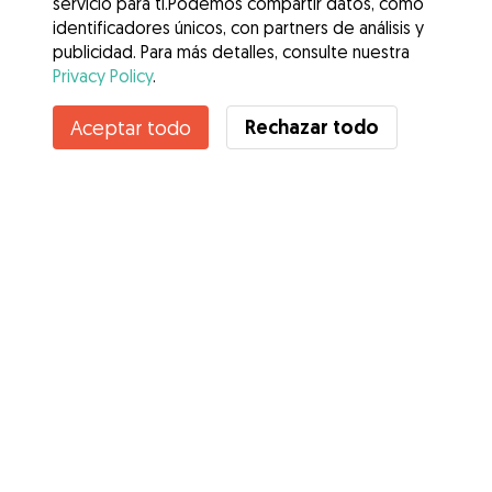
servicio para ti.Podemos compartir datos, como
identificadores únicos, con partners de análisis y
publicidad. Para más detalles, consulte nuestra
Privacy Policy
.
Rechazar todo
Aceptar todo
Servicios
Cómo funciona
Sobre Gudog
Opiniones
Cobertura Veterinaria
Consejos para dueños de perros
Consejos para cuidadores