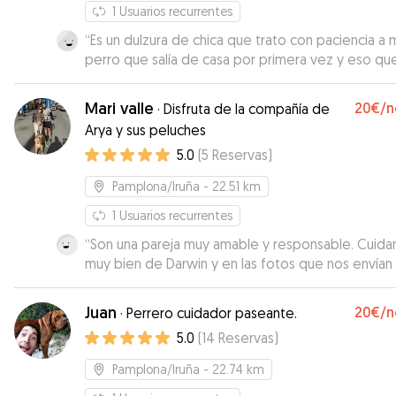
1
Usuarios recurrentes
“
Es un dulzura de chica que trato con paciencia a 
perro que salía de casa por primera vez y eso qu
se lo puso nada fácil. Mil gracias Repetiré sin duda
Mari valle
20€
/n
·
Disfruta de la compañía de
Arya y sus peluches
5.0
(
5
Reservas
)
Pamplona/Iruña
- 22.51 km
1
Usuarios recurrentes
“
Son una pareja muy amable y responsable. Cuida
muy bien de Darwin y en las fotos que nos envían
diario, se ve a Darwin tranquilo con ellos. Repetir
sin duda.
”
Juan
20€
/n
·
Perrero cuidador paseante.
5.0
(
14
Reservas
)
Pamplona/Iruña
- 22.74 km