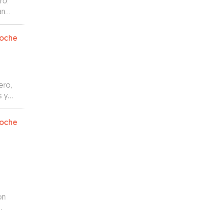
ro;
an
 ha
lén,
oche
ero,
s y
 a su
oche
on