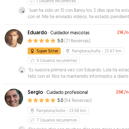
1
Usuarios recurrentes
“
Juan ha sido un 10 con Bansy los 3 días que ha es
con el. Me ha enviado vídeos, ha estado pendien
todo. Sin duda, repetiré con él.
”
Eduardo
21€
/n
·
Cuidador mascotas
5.0
(
71
Reservas
)
Super Sitter
Pamplona/Iruña
- 23.67 km
9
Usuarios recurrentes
“
Es nuestra primera vez con Eduardo. Lola ha esta
feliz con el. Nos ha mantenido informados a diario
fotos y videos. Sin duda alguna, repetiremos!!!
”
Sergio
26€
/n
·
Cuidado profesional
5.0
(
54
Reservas
)
Pamplona/Iruña
- 23.68 km
7
Usuarios recurrentes