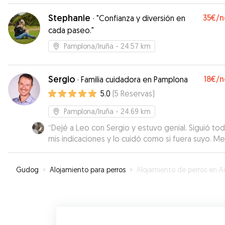
familia para él. Se quedó un fin de semana con ell
nos mantuvo informados de todo, cuando lo saca
Stephanie
35€
/n
·
"Confianza y diversión en
paseo, o cuando jugaba con el en casa... Si tuvié
cada paseo."
que repetir, sin dudarlo contigo Anaemilia!
”
Pamplona/Iruña
- 24.57 km
Sergio
18€
/n
·
Familia cuidadora en Pamplona
5.0
(
5
Reservas
)
Pamplona/Iruña
- 24.69 km
“
Dejé a Leo con Sergio y estuvo genial. Siguió to
mis indicaciones y lo cuidó como si fuera suyo. Me
estuvo informando todo el tiempo. Repetiremos 
duda con Sergio.
”
Gudog
»
Alojamiento para perros
»
Alojamiento de perros en A