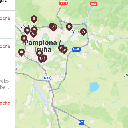
guro
oche
oche
elax.
ibe
oche