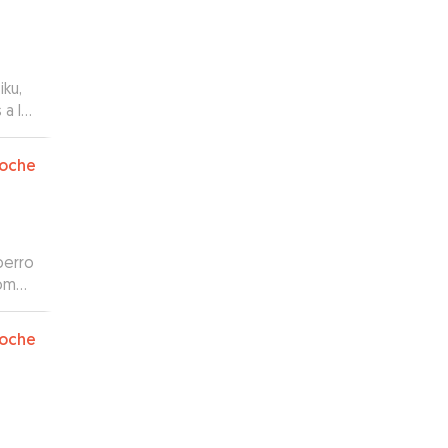
iku,
 a la
, con
oche
perro
como
os y
oche