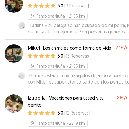
5.0
(
3
Reservas
)
Pamplona/Iruña
- 21.65 km
“
Tatiana y su pareja se han ocupado de mi perra, P
de maravilla. Inmejorable. Son personas generosas
escucha de las necesidades del animal a su cargo
gran empatía y respeto.
”
Mikel
24€
/n
·
Los animales como forma de vida
5.0
(
13
Reservas
)
Pamplona/Iruña
- 21.85 km
“
Hemos estado muy tranquilos dejando a nuetro 
con Mikel, es super atento tanto con los perros 
con los dueños, todos los dias nos mandaba vide
nos iba contando como estaba Romeo. Sin duda
Izabella
21€
/n
·
Vacaciones para usted y tu
repetiremos!
”
perrito
5.0
(
12
Reservas
)
Pamplona/Iruña
- 22.19 km