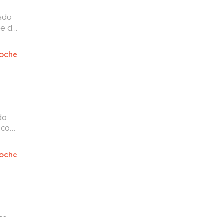
tado
te de
oche
do
 con
oche