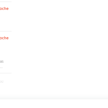
a y
ba al
oche
semos
oche
das
sin
oiz