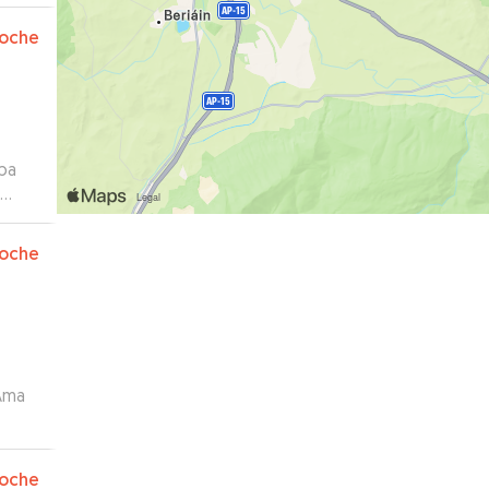
oche
ba
oche
Ama
oche