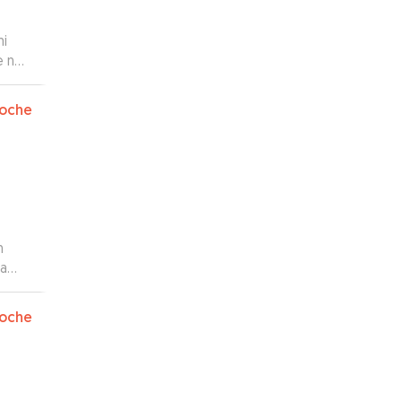
mi
e no
”
oche
n
 a
emos
oche