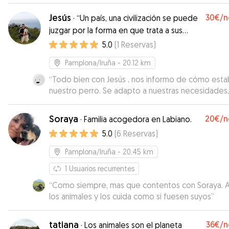
Jesús
30€
/n
·
“Un país, una civilización se puede
juzgar por la forma en que trata a sus
animales”
5.0
(
1
Reservas
)
Pamplona/Iruña
- 20.12 km
“
Todo bien con Jesús , nos informo de cómo esta
nuestro perro. Se adapto a nuestras necesidades,
repetiríamos encantados.
”
Soraya
20€
/n
·
Familia acogedora en Labiano.
5.0
(
6
Reservas
)
Pamplona/Iruña
- 20.45 km
1
Usuarios recurrentes
“
Como siempre, mas que contentos con Soraya. 
los animales y los cuida como si fuesen suyos
”
tatiana
36€
/n
·
Los animales son el planeta