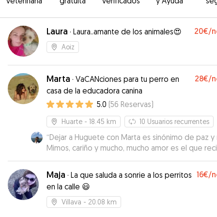
veterinaria
gratuita
verificados
y Ayuda
se
Laura
20€
/n
·
Laura..amante de los animales😍
Aoiz
Marta
28€
/n
·
VaCANciones para tu perro en
casa de la educadora canina
5.0
(
56
Reservas
)
Huarte
- 18.45 km
10
Usuarios recurrentes
“
Dejar a Huguete con Marta es sinónimo de paz y r
Mimos, cariño y mucho, mucho amor es el que rec
Hugo. Eternamente agradecida una vez más.
Información diaria de paseos, comidas... Mil gracias por
Maja
16€
/n
·
La que saluda a sonrie a los perritos
cuidar del abuelito pirata Marta
”
en la calle 😃
Villava
- 20.08 km