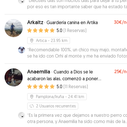
“
Dieciséis días son muchos días para dejar a tu per
por eso es tan importante saber que ha estado t
bien cuidado como con nosotros mismos y que lo
pasado fenomenal con los otros perros... Sergi, Be
Arkaitz
30€
/n
·
Guardería canina en Artika
muchas gracias!!
”
5.0
(
1
Reservas
)
Artica
- 23.95 km
“
Recomendable 100%, un chico muy majo, montañ
se ha ido con Orhi al monte y me ha enviado foto
vídeos. La casa con jardín genial y los perros están
aire. Repetiré sin dudarlo!
”
Anaemilia
25€
/n
·
Cuando a Dios se le
acabaron las alas, comenzó a poner
patitas.
5.0
(
11
Reservas
)
Pamplona/Iruña
- 24.41 km
2
Usuarios recurrentes
“
Es la primera vez que dejamos a nuestro perro c
otra persona, y Anaemilia ha sido como más de la