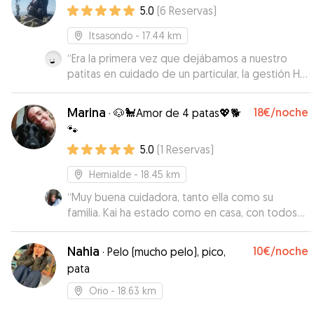
5.0
(
6
Reservas
)
Itsasondo
- 17.44 km
“
Era la primera vez que dejábamos a nuestro
patitas en cuidado de un particular, la gestión Ha
sido muy práctica, Alberto un chico muy amable
y nos ha transmitido mucha confianza, sin duda lo
Marina
18€
/noche
·
🐶🐩Amor de 4 patas💖🐕
buscaremos próximamente. 👍🏼👍🏼👍🏼👍🏼
”
🐾
5.0
(
1
Reservas
)
Hernialde
- 18.45 km
“
Muy buena cuidadora, tanto ella como su
familia. Kai ha estado como en casa, con todos
los cuidados necesarios y toda la atención al
detalle. Han sido 6 días en los cuales hemos
Nahia
10€
/noche
·
Pelo (mucho pelo), pico,
estado bastante lejos y muy traquilos por el
pata
trato y el buen feedback con marina. Altamente
recomendable, eskerrik asko por todo.
”
Orio
- 18.63 km