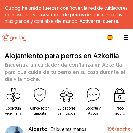
Gudog ha unido fuerzas con Rover,
la red de cuidadores
de mascotas y paseadores de perros de cinco estrellas
más grande y confiable del mundo.
Activar mi cuenta.
|
Alojamiento para perros en Azkoitia
Encuentra un cuidador de confianza en Azkoitia
para que cuide de tu perro en su casa durante el
día y la noche.
Cobertura
Cancelación
Cuidadores
Soporte y
Pago
veterinaria
gratuita
verificados
Ayuda
seguro
Alberto
19€
/noche
·
En buenas manos