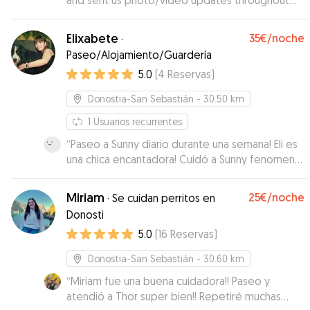
and sent us photo/video updates throughout
the stay. Will definitely book again!
”
Elixabete
35€
/noche
·
Paseo/Alojamiento/Guardería
5.0
(
4
Reservas
)
Donostia-San Sebastián
- 30.50 km
1
Usuarios recurrentes
“
Paseo a Sunny diario durante una semana! Eli es
una chica encantadora! Cuidó a Sunny fenomenal
durante una semana! Es muy responsable y nos
quedamos muy tranquilos con ella! Además a él
Miriam
25€
/noche
·
Se cuidan perritos en
se le veía muy contento! La recomiendo 100%!
Donosti
Nosotros repetiremos seguro!
”
5.0
(
16
Reservas
)
Donostia-San Sebastián
- 30.60 km
“
Miriam fue una buena cuidadora!! Paseo y
atendió a Thor super bien!! Repetiré muchas