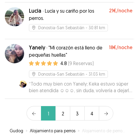
veces.
”
Lucia
21€
/noche
·
Lucía y su cariño por los
perros.
Donostia-San Sebastián
- 30.81 km
Yanely
18€
/noche
·
"Mi corazón está lleno de
pequeñas huellas"
4.8
(
9
Reservas
)
Donostia-San Sebastián
- 31.03 km
“
Todo muy bien con Yanely; Keka estuvo súper
bien atendida ☺️☺️☺️, sin duda, volvería a dejarla
con ella .
”
1
2
3
4
Gudog
»
Alojamiento para perros
»
Alojamiento de perros en Itsasondo