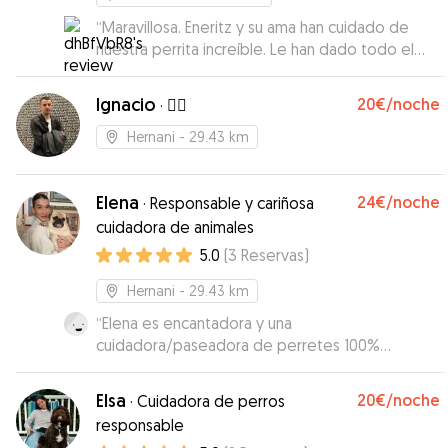
“
Maravillosa. Eneritz y su ama han cuidado de
nuestra perrita increíble. Le han dado todo el
amor, cuidados y atención que necesitaba. La
han acompañado de 10. Sin duda volveré a
Ignacio
20€
/noche
·
🧞‍♂️
contactar con ella en próximas ocasiones.
Gracias !
”
Hernani
- 29.43 km
Elena
24€
/noche
·
Responsable y cariñosa
cuidadora de animales
5.0
(
3
Reservas
)
Hernani
- 29.43 km
“
Elena es encantadora y una
cuidadora/paseadora de perretes 100%
recomendable. Transmite muchísima confianza y
los perritos lo notan rápido. Estoy encantada y
Elsa
20€
/noche
·
Cuidadora de perros
repetiré :) Muchas gracias!
”
responsable