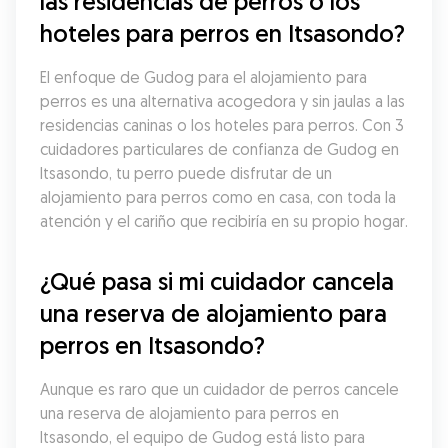
las residencias de perros o los 
hoteles para perros en Itsasondo?
El enfoque de Gudog para el alojamiento para 
perros es una alternativa acogedora y sin jaulas a las 
residencias caninas o los hoteles para perros. Con 3 
cuidadores particulares de confianza de Gudog en 
Itsasondo, tu perro puede disfrutar de un 
alojamiento para perros como en casa, con toda la 
atención y el cariño que recibiría en su propio hogar.
¿Qué pasa si mi cuidador cancela 
una reserva de alojamiento para 
perros en Itsasondo?
Aunque es raro que un cuidador de perros cancele 
una reserva de alojamiento para perros en 
Itsasondo, el equipo de Gudog está listo para 