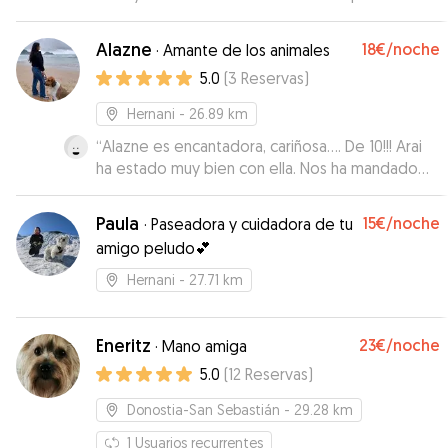
Estaba jugando con ella desde el primer minuto
como si eran conocidos. Tuve una emergencia y
Alazne
18€
/noche
·
Amante de los animales
tenía que viajar. Me ha respondido con rapidez y
5.0
(
3
Reservas
)
me ha facilitado todo para estar tranquila y
poder atender la emergencia que tenía. Muchas
Hernani
- 26.89 km
gracias.
”
“
Alazne es encantadora, cariñosa…. De 10!!! Arai
ha estado muy bien con ella. Nos ha mandado
fotos, vídeos… Repetiremos sin ninguna duda.
100% recomendable.
”
Paula
15€
/noche
·
Paseadora y cuidadora de tu
amigo peludo💕
Hernani
- 27.71 km
Eneritz
23€
/noche
·
Mano amiga
5.0
(
12
Reservas
)
Donostia-San Sebastián
- 29.28 km
1
Usuarios recurrentes