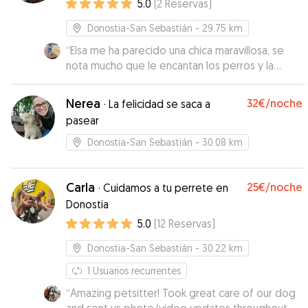
5.0
(
2
Reservas
)
Donostia-San Sebastián
- 29.75 km
“
Elsa me ha parecido una chica maravillosa, se
nota mucho que le encantan los perros y la
buena vibra que tiene. Super puntual y amable.
Estoy segura de que Wolfie ha estado muy a
Nerea
32€
/noche
·
La felicidad se saca a
gusto con ella. Sin duda para repetir :)
”
pasear
Donostia-San Sebastián
- 30.08 km
Carla
25€
/noche
·
Cuidamos a tu perrete en
Donostia
5.0
(
12
Reservas
)
Donostia-San Sebastián
- 30.22 km
1
Usuarios recurrentes
“
Amazing petsitter! Took great care of our dog