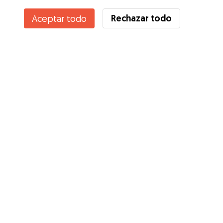
Rechazar todo
Aceptar todo
Servicios
Cómo funciona
Sobre Gudog
Opiniones
Cobertura Veterinaria
Consejos para dueños de perros
Consejos para cuidadores
Hazte cuidador
Blog