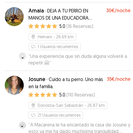
Amaia
30€
/noche
·
DEJA A TU PERRO EN
MANOS DE UNA EDUCADORA
CANINA Y FUTURA ATV
5.0
(
16
Reservas
)
Hernani
- 26.69 km
1
Usuarios recurrentes
“
Una experiencia que sin duda alguna volveré a
repetir 🤗
”
Josune
35€
/noche
·
Cuido a tu perro. Uno más
en la familia.
5.0
(
110
Reservas
)
Donostia-San Sebastián
- 26.87 km
21
Usuarios recurrentes
“
A Macarena le ha encantado la casa de Josune y
esto ya me ha dado muchísima tranquilidad.