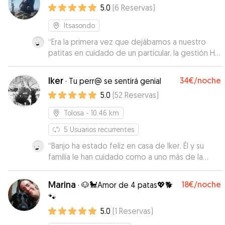
5.0
(
6
Reservas
)
Itsasondo
“
Era la primera vez que dejábamos a nuestro
patitas en cuidado de un particular, la gestión Ha
sido muy práctica, Alberto un chico muy amable
y nos ha transmitido mucha confianza, sin duda lo
Iker
34€
/noche
·
Tu perr@ se sentirá genial
buscaremos próximamente. 👍🏼👍🏼👍🏼👍🏼
”
5.0
(
52
Reservas
)
Tolosa
- 10.46 km
5
Usuarios recurrentes
“
Banjo ha estado feliz en casa de Iker. Él y su
familia le han cuidado como a uno más de la
familia y a nosotros nos han mantenido al
corriente de todo en todo momento con
Marina
18€
/noche
·
🐶🐩Amor de 4 patas💖🐕
mensajes y fotos. No era la primera vez que
🐾
contábamos con ellos, y seguro que tampoco
5.0
(
1
Reservas
)
será la última. Eskerrik asko, familia!
”