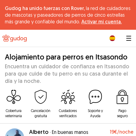
Gudog ha unido fuerzas con Rover,
la red de cuidadores
de mascotas y paseadores de perros de cinco estrellas
más grande y confiable del mundo.
Activar mi cuenta.
|
Alojamiento para perros en Itsasondo
Encuentra un cuidador de confianza en Itsasondo
para que cuide de tu perro en su casa durante el
día y la noche.
Cobertura
Cancelación
Cuidadores
Soporte y
Pago
veterinaria
gratuita
verificados
Ayuda
seguro
Alberto
19€
/noche
·
En buenas manos