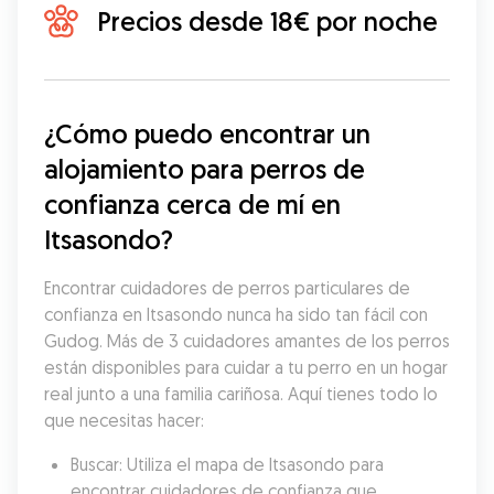
Precios desde 18€ por noche
¿Cómo puedo encontrar un 
alojamiento para perros de 
confianza cerca de mí en 
Itsasondo?
Encontrar cuidadores de perros particulares de 
confianza en Itsasondo nunca ha sido tan fácil con 
Gudog. Más de 3 cuidadores amantes de los perros 
están disponibles para cuidar a tu perro en un hogar 
real junto a una familia cariñosa. Aquí tienes todo lo 
que necesitas hacer:
Buscar: Utiliza el mapa de Itsasondo para 
encontrar cuidadores de confianza que 