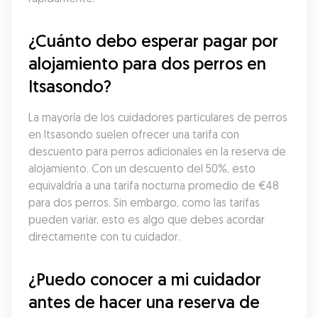
¿Cuánto debo esperar pagar por 
alojamiento para dos perros en 
Itsasondo?
La mayoría de los cuidadores particulares de perros 
en Itsasondo suelen ofrecer una tarifa con 
descuento para perros adicionales en la reserva de 
alojamiento. Con un descuento del 50%, esto 
equivaldría a una tarifa nocturna promedio de €48 
para dos perros. Sin embargo, como las tarifas 
pueden variar, esto es algo que debes acordar 
directamente con tu cuidador.
¿Puedo conocer a mi cuidador 
antes de hacer una reserva de 