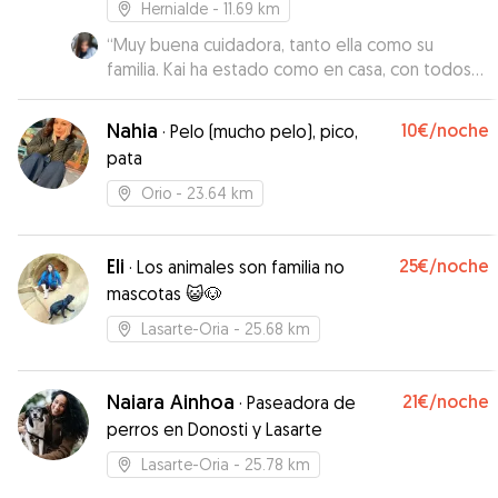
Hernialde
- 11.69 km
“
Muy buena cuidadora, tanto ella como su
familia. Kai ha estado como en casa, con todos
los cuidados necesarios y toda la atención al
detalle. Han sido 6 días en los cuales hemos
Nahia
10€
/noche
·
Pelo (mucho pelo), pico,
estado bastante lejos y muy traquilos por el
pata
trato y el buen feedback con marina. Altamente
recomendable, eskerrik asko por todo.
”
Orio
- 23.64 km
Eli
25€
/noche
·
Los animales son familia no
mascotas 😺🐶
Lasarte-Oria
- 25.68 km
Naiara Ainhoa
21€
/noche
·
Paseadora de
perros en Donosti y Lasarte
Lasarte-Oria
- 25.78 km