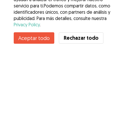
servicio para ti.Podemos compartir datos, como
identificadores únicos, con partners de análisis y
publicidad. Para más detalles, consulte nuestra
Privacy Policy
.
Rechazar todo
Aceptar todo
Servicios
Cómo funciona
Sobre Gudog
Opiniones
Cobertura Veterinaria
Consejos para dueños de perros