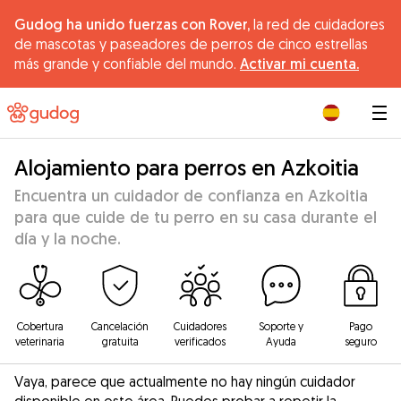
Gudog ha unido fuerzas con Rover,
la red de cuidadores
de mascotas y paseadores de perros de cinco estrellas
más grande y confiable del mundo.
Activar mi cuenta.
|
Alojamiento para perros en Azkoitia
Encuentra un cuidador de confianza en Azkoitia
para que cuide de tu perro en su casa durante el
día y la noche.
Cobertura
Cancelación
Cuidadores
Soporte y
Pago
veterinaria
gratuita
verificados
Ayuda
seguro
Vaya, parece que actualmente no hay ningún cuidador