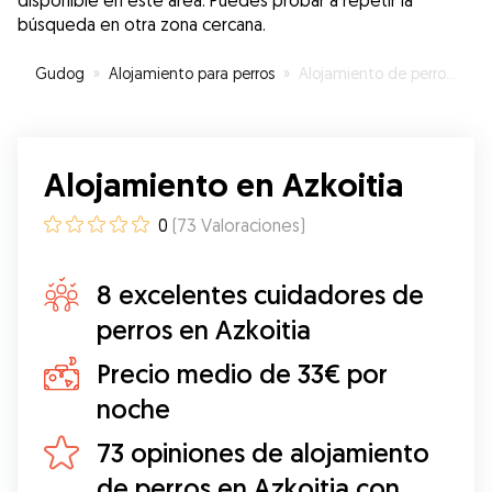
disponible en este área. Puedes probar a repetir la
búsqueda en otra zona cercana.
Gudog
»
Alojamiento para perros
»
Alojamiento de perros en Azkoitia
Alojamiento en Azkoitia
0
(
73
Valoraciones
)
8 excelentes cuidadores de
perros en Azkoitia
Precio medio de 33€ por
noche
73 opiniones de alojamiento
de perros en Azkoitia con