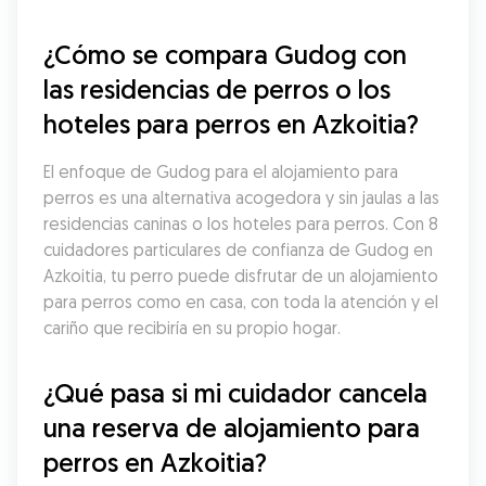
¿Cómo se compara Gudog con 
las residencias de perros o los 
hoteles para perros en Azkoitia?
El enfoque de Gudog para el alojamiento para 
perros es una alternativa acogedora y sin jaulas a las 
residencias caninas o los hoteles para perros. Con 8 
cuidadores particulares de confianza de Gudog en 
Azkoitia, tu perro puede disfrutar de un alojamiento 
para perros como en casa, con toda la atención y el 
cariño que recibiría en su propio hogar.
¿Qué pasa si mi cuidador cancela 
una reserva de alojamiento para 
perros en Azkoitia?