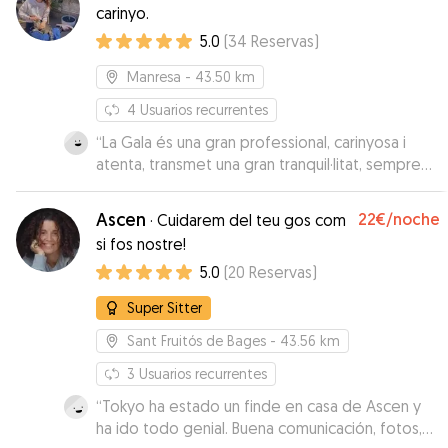
carinyo.
5.0
(
34
Reservas
)
Manresa
- 43.50 km
4
Usuarios recurrentes
“
La Gala és una gran professional, carinyosa i
atenta, transmet una gran tranquil·litat, sempre
ha estat pendent de la nostra Crema. Una gran
cuidadora en un entorn perfecte. Molt
Ascen
22€
/noche
·
Cuidarem del teu gos com
recomanable!
”
si fos nostre!
5.0
(
20
Reservas
)
Super Sitter
Sant Fruitós de Bages
- 43.56 km
3
Usuarios recurrentes
“
Tokyo ha estado un finde en casa de Ascen y
ha ido todo genial. Buena comunicación, fotos,