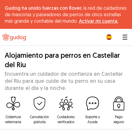
Gudog ha unido fuerzas con Rover,
la red de cuidadores
de mascotas y paseadores de perros de cinco estrellas
más grande y confiable del mundo.
Activar mi cuenta.
|
Alojamiento para perros en Castellar
del Riu
Encuentra un cuidador de confianza en Castellar
del Riu para que cuide de tu perro en su casa
durante el día y la noche.
Cobertura
Cancelación
Cuidadores
Soporte y
Pago
veterinaria
gratuita
verificados
Ayuda
seguro