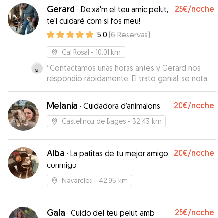
Gerard
25€
/noche
·
Deixa'm el teu amic pelut,
te'l cuidaré com si fos meu!
5.0
(
6
Reservas
)
Cal Rosal
- 10.01 km
“
Contactamos unas horas antes y Gerard nos
respondió rápidamente. El trato genial, se nota
que son amantes de los animales. Nos enviaron
fotos para ver q todo iba bien. Muy
Melania
20€
/noche
·
Cuidadora d’animalons
recomendable.
”
Castellnou de Bages
- 32.43 km
Alba
20€
/noche
·
La patitas de tu mejor amigo
conmigo
Navarcles
- 42.95 km
Gala
25€
/noche
·
Cuido del teu pelut amb