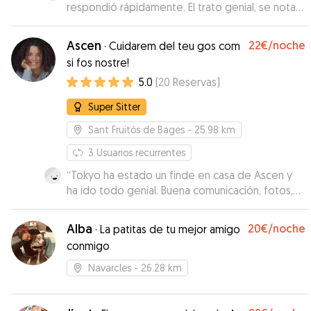
respondió rápidamente. El trato genial, se nota
que son amantes de los animales. Nos enviaron
fotos para ver q todo iba bien. Muy
Ascen
22€
/noche
·
Cuidarem del teu gos com
recomendable.
”
si fos nostre!
5.0
(
20
Reservas
)
Super Sitter
Sant Fruitós de Bages
- 25.98 km
3
Usuarios recurrentes
“
Tokyo ha estado un finde en casa de Ascen y
ha ido todo genial. Buena comunicación, fotos,
videos... a repetir!!!
”
Alba
20€
/noche
·
La patitas de tu mejor amigo
conmigo
Navarcles
- 26.28 km