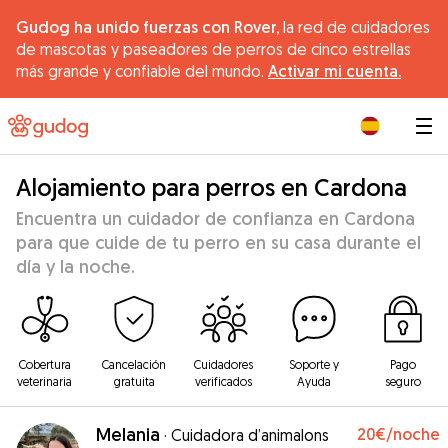
Gudog ha unido fuerzas con Rover,
la red de cuidadores
de mascotas y paseadores de perros de cinco estrellas
más grande y confiable del mundo.
Activar mi cuenta.
|
Alojamiento para perros en Cardona
Encuentra un cuidador de confianza en Cardona
para que cuide de tu perro en su casa durante el
día y la noche.
Cobertura
Cancelación
Cuidadores
Soporte y
Pago
veterinaria
gratuita
verificados
Ayuda
seguro
Melania
20€
/noche
·
Cuidadora d’animalons