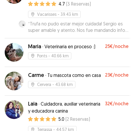
4.7
(
3
Reservas
)
Vacarisses
- 39.43 km
“
Trufa no pudo estar mejor cuidada! Sergio es
super amable y atento. Nos fue mandando info y
fotos del estado de la perrina. Trufa volvió a
casa como si la que hubiera estado de
Maria
25€
/noche
·
Veterinaria en proceso :)
vacaciones fuera ella... Si volvemos a irnos en
algun momento volveremos a contar con él.
”
Ponts
- 40.66 km
Carme
23€
/noche
·
Tu mascota como en casa
Cervera
- 43.68 km
Laia
32€
/noche
·
Cuidadora, auxiliar veterinaria
y educadora canina
5.0
(
2
Reservas
)
Terrassa
- 44.57 km