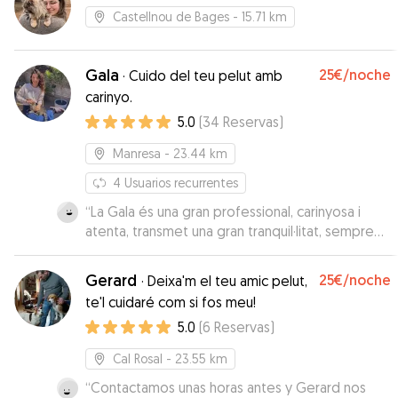
Castellnou de Bages
- 15.71 km
Gala
25€
/noche
·
Cuido del teu pelut amb
carinyo.
5.0
(
34
Reservas
)
Manresa
- 23.44 km
4
Usuarios recurrentes
“
La Gala és una gran professional, carinyosa i
atenta, transmet una gran tranquil·litat, sempre
ha estat pendent de la nostra Crema. Una gran
cuidadora en un entorn perfecte. Molt
Gerard
25€
/noche
·
Deixa'm el teu amic pelut,
recomanable!
”
te'l cuidaré com si fos meu!
5.0
(
6
Reservas
)
Cal Rosal
- 23.55 km
“
Contactamos unas horas antes y Gerard nos