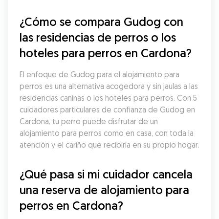
¿Cómo se compara Gudog con 
las residencias de perros o los 
hoteles para perros en Cardona?
El enfoque de Gudog para el alojamiento para 
perros es una alternativa acogedora y sin jaulas a las 
residencias caninas o los hoteles para perros. Con 5 
cuidadores particulares de confianza de Gudog en 
Cardona, tu perro puede disfrutar de un 
alojamiento para perros como en casa, con toda la 
atención y el cariño que recibiría en su propio hogar.
¿Qué pasa si mi cuidador cancela 
una reserva de alojamiento para 
perros en Cardona?