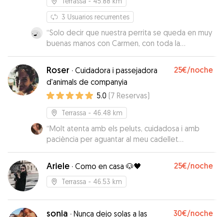
Terrassa
- 45.88 km
3
Usuarios recurrentes
“
Solo decir que nuestra perrita se queda en muy
buenas manos con Carmen, con toda la
confianza, muy agradecidos
”
Roser
25€
/noche
·
Cuidadora i passejadora
d'animals de companyia
5.0
(
7
Reservas
)
Terrassa
- 46.48 km
“
Molt atenta amb els peluts, cuidadosa i amb
paciència per aguantar al meu cadellet
hiperactiu haha
”
Ariele
25€
/noche
·
Como en casa 🐶🖤
Terrassa
- 46.53 km
sonia
30€
/noche
·
Nunca dejo solas a las