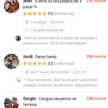
Jinet
22€
/noche
·
El amor es una palabra de 4
patas 🐾
5.0
(
8
Reservas
)
Castellgalí
- 29.59 km
1
Usuarios recurrentes
“
Jinet es encantadora y cuidó de maravilla a
nuestra perrita. 100% recomendable!!
”
Jordi
30€
/noche
·
Damm family
5.0
(
2
Reservas
)
Sant Vicenç de Castellet
- 31.22 km
“
Trato excelente. Blat ha estado súper bien
cuidado. Estamos encantados. Repetiremos.
”
Sergio
23€
/noche
·
Canguro de perros en
terrassa