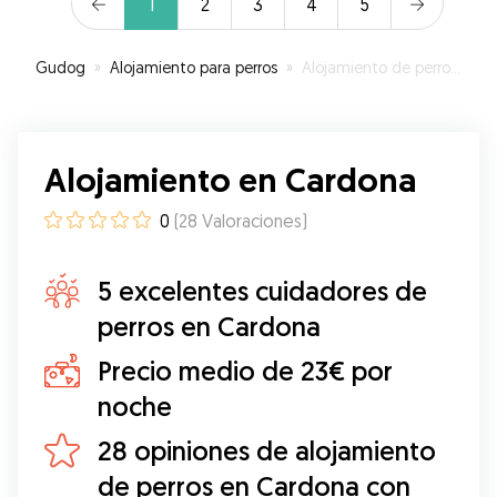
1
2
3
4
5
vídeos. Terraza/jardín estupenda y muy segura.
”
Gudog
»
Alojamiento para perros
»
Alojamiento de perros en Cardona
Alojamiento en Cardona
0
(
28
Valoraciones
)
5 excelentes cuidadores de
perros en Cardona
Precio medio de 23€ por
noche
28 opiniones de alojamiento
de perros en Cardona con