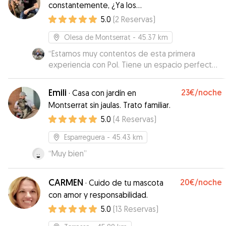
constantemente, ¿Ya los
entiendes?
5.0
(
2
Reservas
)
Olesa de Montserrat
- 45.37 km
“
Estamos muy contentos de esta primera
experiencia con Pol. Tiene un espacio perfecto
para que estén cómodos y se interesa por la
personalidad de cada uno para tener en cuenta
Emili
23€
/noche
·
Casa con jardín en
sus peculiaridades. Se nota que es educador
Montserrat sin jaulas. Trato familiar.
canino, y hemos aprovechado para que nos dé
5.0
(
4
Reservas
)
algunos consejos. ¡Repetiremos seguro!
”
Esparreguera
- 45.43 km
“
Muy bien
”
CARMEN
20€
/noche
·
Cuido de tu mascota
con amor y responsabilidad.
5.0
(
13
Reservas
)