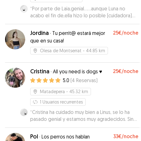
“
Por parte de Laia,genial……aunque Luna no
acabo el fin de,ella hizo lo posible (cuidadora)
demasiado apego!!
”
Jordina
25€
/noche
·
Tu perrit@ estará mejor
que en su casa!
Olesa de Montserrat
- 44.85 km
Cristina
25€
/noche
·
All you need is dogs ♥️
5.0
(
4
Reservas
)
Matadepera
- 45.32 km
1
Usuarios recurrentes
“
Cristina ha cuidado muy bien a Linus, se lo ha
pasado genial y estamos muy agradecidos. Sin
duda repetiremos.
”
Pol
33€
/noche
·
Los perros nos hablan