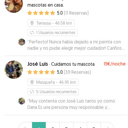
mascotas en casa.
5.0
(
11
Reservas
)
Terrassa
- 46.58 km
1
Usuarios recurrentes
“
Perfecto! Nunca habia dejado a mi perrita con
nadie y no pude elegir mejor cuidador! Cariñosa,
atenta, segura y comunicativa. Repetiremos con
Sonia!
”
José Luis
15€
/noche
·
Cuidamos tu mascota
5.0
(
39
Reservas
)
Masquefa
- 46.95 km
5
Usuarios recurrentes
“
Muy contenta con José Luis tanto yo como
Dana Es una persona muy responsable y
profesional. Sin duda repetiremos. Me ha
transmitido mucha confianza. Informada todo el
día de cómo está Dana con muchas fotos y