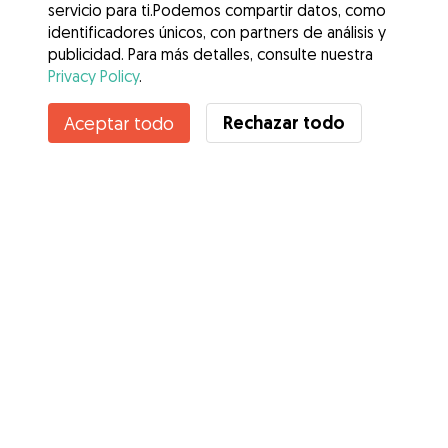
servicio para ti.Podemos compartir datos, como
identificadores únicos, con partners de análisis y
publicidad. Para más detalles, consulte nuestra
Privacy Policy
.
Rechazar todo
Aceptar todo
Servicios
Cómo funciona
Sobre Gudog
Opiniones
Cobertura Veterinaria
Consejos para dueños de perros