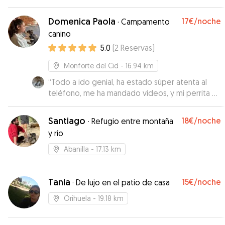
de dejarla con ella por la tranquilidad y
comunicación que presenta. Repetiremos más
Domenica Paola
17€
/noche
·
Campamento
veces cuando lo necesitemos.
”
canino
5.0
(
2
Reservas
)
Monforte del Cid
- 16.94 km
“
Todo a ido genial, ha estado súper atenta al
teléfono, me ha mandado videos, y mi perrita a
he estado encantada al aire libre, con muchos
mimos y en compañía de sus perritos que son
Santiago
18€
/noche
·
Refugio entre montaña
encantadores
”
y río
Abanilla
- 17.13 km
Tania
15€
/noche
·
De lujo en el patio de casa
Orihuela
- 19.18 km