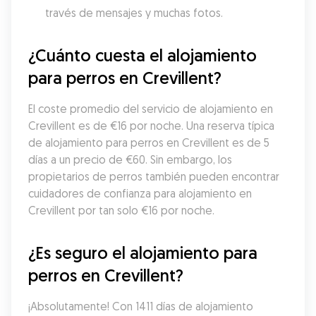
través de mensajes y muchas fotos.
¿Cuánto cuesta el alojamiento 
para perros en Crevillent?
El coste promedio del servicio de alojamiento en 
Crevillent es de €16 por noche. Una reserva típica 
de alojamiento para perros en Crevillent es de 5 
días a un precio de €60. Sin embargo, los 
propietarios de perros también pueden encontrar 
cuidadores de confianza para alojamiento en 
Crevillent por tan solo €16 por noche.
¿Es seguro el alojamiento para 
perros en Crevillent?
¡Absolutamente! Con 1411 días de alojamiento 