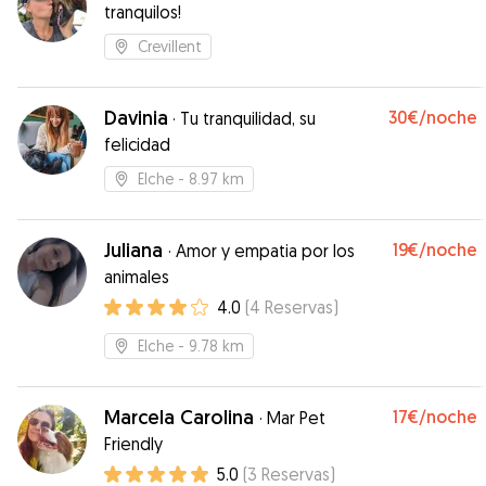
tranquilos!
Crevillent
Davinia
30€
/noche
·
Tu tranquilidad, su
felicidad
Elche
- 8.97 km
Juliana
19€
/noche
·
Amor y empatia por los
animales
4.0
(
4
Reservas
)
Elche
- 9.78 km
Marcela Carolina
17€
/noche
·
Mar Pet
Friendly
5.0
(
3
Reservas
)