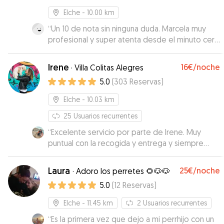
Elche
- 10.00 km
“
Un 10 de nota sin ninguna duda. Marcela muy
profesional y super atenta desde el minuto cero
y respetando todas las indicaciones que
necesitaba Pikachu. No esperábamos
Irene
16€
/noche
·
Villa Colitas Alegres
encontrarnos las instalaciones tan preparadas
5.0
(
303
Reservas
)
para nuestro perro que tenía Marcela para que
pase un día de lo más entretenido. Volveremos
Elche
- 10.03 km
a confíar en ella para futuras veces sin duda!!
”
25
Usuarios recurrentes
“
Excelente servicio por parte de Irene. Muy
puntual con la recogida y entrega y siempre
atenta a mandarte videos de mi pawpaw 🐶 Sin
duda repetiremos!
”
Laura
25€
/noche
·
Adoro los perretes 🌻🐶🐶
5.0
(
12
Reservas
)
Elche
- 11.45 km
2
Usuarios recurrentes
“
Es la primera vez que dejo a mi perrhijo con un