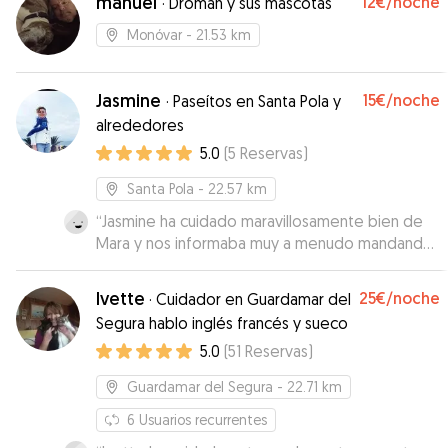
manuel
12€
/noche
·
Droman y sus mascotas
Monóvar
- 21.53 km
Jasmine
15€
/noche
·
Paseítos en Santa Pola y
alrededores
5.0
(
5
Reservas
)
Santa Pola
- 22.57 km
“
Jasmine ha cuidado maravillosamente bien de
Mara y nos informaba muy a menudo mandando
fotos. Es una perra muy mayor y le ha dado todo
el cariño y atención que necesitaba. Estamos
Ivette
25€
/noche
·
Cuidador en Guardamar del
súper agradecidos por todo lo que ha hecho
Segura hablo inglés francés y sueco
por Mara y por nosotros. Es una cuidadora
5.0
(
51
Reservas
)
excepcional y repetiríamos con ella sin duda.
”
Guardamar del Segura
- 22.71 km
6
Usuarios recurrentes