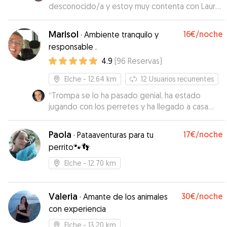
desconocido/a y estoy muy contenta con Laura.
Muy simpática, puntual y atenta, me ha
transmitodo confianza en todo momento.
Marisol
16€
/noche
·
Ambiente tranquilo y
Repetiría sin duda.
”
responsable .
4.9
(
96
Reservas
)
Elche
- 12.64 km
12
Usuarios recurrentes
“
Trompa se lo ha pasado genial, ha estado
jugando con los perretes y ha llegado a casa
super contenta.
”
Paola
17€
/noche
·
Pataaventuras para tu
perrito🐾👣
Elche
- 12.70 km
Valeria
30€
/noche
·
Amante de los animales
con experiencia
Elche
- 13.20 km