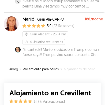
“
Ivette ha cuidado estupendamente a nuestra
perrita Luna y estamos muy contentos.
Repetiremos con ella seguro!!! Muchas gracias
Ivette 😊
”
Mariló
18€
/noche
·
Gran Ala-CAN 🐶
5.0
(
23
Reservas
)
Gran Alacant
- 23.14 km
4
Usuarios recurrentes
“
Encantada!! Marilo a cuidado a Trompa como si
fuese suya!! Trompa vino super contenta. Sin
duda volveré a repetir
”
Gudog
»
Alojamiento para perros
»
Alojamiento de perros en Crevillent
Alojamiento en Crevillent
5
(
93
Valoraciones
)