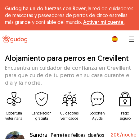
Gudog ha unido fuerzas con Rover,
la red de cuidadores
de mascotas y paseadores de perros de cinco estrellas
más grande y confiable del mundo.
Activar mi cuenta.
|
Alojamiento para perros en Crevillent
Encuentra un cuidador de confianza en Crevillent
para que cuide de tu perro en su casa durante el
día y la noche.
Cobertura
Cancelación
Cuidadores
Soporte y
Pago
veterinaria
gratuita
verificados
Ayuda
seguro
Sandra
20€
/noche
·
Perretes felices, dueños