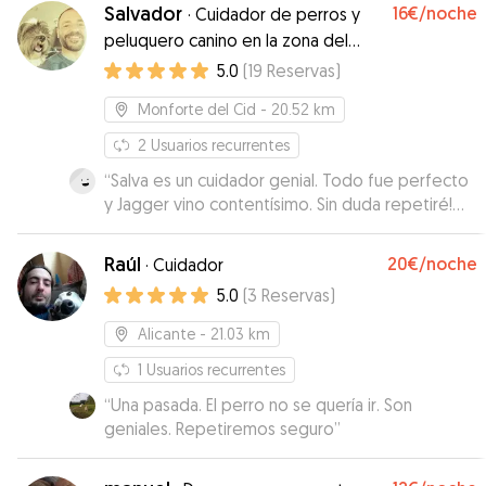
Salvador
16€
/noche
·
Cuidador de perros y
peluquero canino en la zona del
Vinalopó
5.0
(
19
Reservas
)
Monforte del Cid
- 20.52 km
2
Usuarios recurrentes
“
Salva es un cuidador genial. Todo fue perfecto
y Jagger vino contentísimo. Sin duda repetiré!
Muy recomendado.
”
Raúl
20€
/noche
·
Cuidador
5.0
(
3
Reservas
)
Alicante
- 21.03 km
1
Usuarios recurrentes
“
Una pasada. El perro no se quería ir. Son
geniales. Repetiremos seguro
”