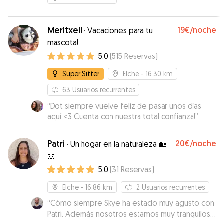
Meritxell
19€
/noche
·
Vacaciones para tu
mascota!
5.0
(
515
Reservas
)
Super Sitter
Elche
- 16.30 km
63
Usuarios recurrentes
“
Dot siempre vuelve feliz de pasar unos días
aquí <3 Cuenta con nuestra total confianza!
”
Patri
20€
/noche
·
Un hogar en la naturaleza 🏡
🌼
5.0
(
31
Reservas
)
Elche
- 16.86 km
2
Usuarios recurrentes
“
Cómo siempre Skye ha estado muy agusto con
Patri. Además nosotros estamos muy tranquilos