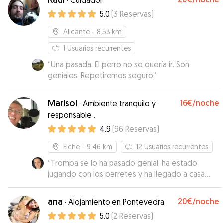
·
Cuidador
5.0
(
3
Reservas
)
Alicante
- 8.53 km
1
Usuarios recurrentes
“
Una pasada. El perro no se quería ir. Son
geniales. Repetiremos seguro
”
Marisol
16€
/noche
·
Ambiente tranquilo y
responsable .
4.9
(
96
Reservas
)
Elche
- 9.46 km
12
Usuarios recurrentes
“
Trompa se lo ha pasado genial, ha estado
jugando con los perretes y ha llegado a casa
super contenta.
”
ana
20€
/noche
·
Alojamiento en Pontevedra
5.0
(
2
Reservas
)