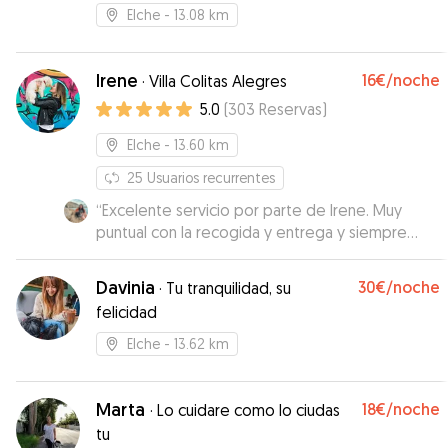
Elche
- 13.08 km
Irene
16€
/noche
·
Villa Colitas Alegres
5.0
(
303
Reservas
)
Elche
- 13.60 km
25
Usuarios recurrentes
“
Excelente servicio por parte de Irene. Muy
puntual con la recogida y entrega y siempre
atenta a mandarte videos de mi pawpaw 🐶 Sin
duda repetiremos!
”
Davinia
30€
/noche
·
Tu tranquilidad, su
felicidad
Elche
- 13.62 km
Marta
18€
/noche
·
Lo cuidare como lo ciudas
tu