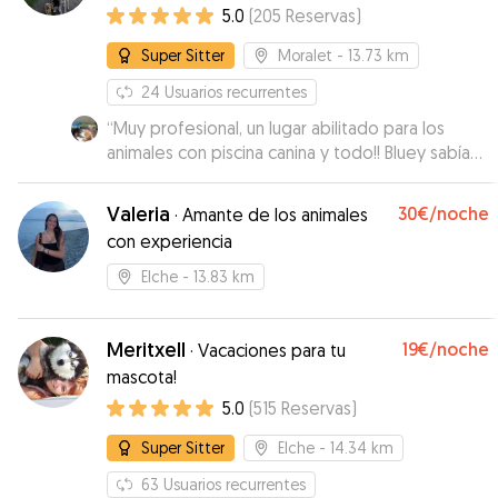
5.0
(
205
Reservas
)
Super Sitter
Moralet
- 13.73 km
24
Usuarios recurrentes
“
Muy profesional, un lugar abilitado para los
animales con piscina canina y todo!! Bluey sabía
que lo iba a pasar muy bien. Contesta muy
rápido a los mensajes de la aplicación, y el móvil.
Valeria
30€
/noche
·
Amante de los animales
Me sentí muy tranquila en dejar a mis animales
con experiencia
queridos allí.
”
Elche
- 13.83 km
Meritxell
19€
/noche
·
Vacaciones para tu
mascota!
5.0
(
515
Reservas
)
Super Sitter
Elche
- 14.34 km
63
Usuarios recurrentes