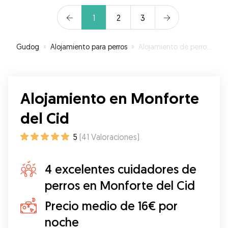
estaba muy contento con ellos. Repetiré sin
duda :)
”
1
2
3
Gudog
»
Alojamiento para perros
»
Alojamiento de perros en Monforte del Cid
Alojamiento en Monforte
del Cid
5
(
41
Valoraciones
)
4 excelentes cuidadores de
perros en Monforte del Cid
Precio medio de 16€ por
noche