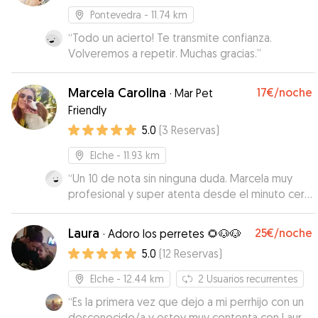
Pontevedra
- 11.74 km
“
Todo un acierto! Te transmite confianza.
Volveremos a repetir. Muchas gracias.
”
Marcela Carolina
17€
/noche
·
Mar Pet
Friendly
5.0
(
3
Reservas
)
Elche
- 11.93 km
“
Un 10 de nota sin ninguna duda. Marcela muy
profesional y super atenta desde el minuto cero
y respetando todas las indicaciones que
necesitaba Pikachu. No esperábamos
Laura
25€
/noche
·
Adoro los perretes 🌻🐶🐶
encontrarnos las instalaciones tan preparadas
5.0
(
12
Reservas
)
para nuestro perro que tenía Marcela para que
pase un día de lo más entretenido. Volveremos
Elche
- 12.44 km
2
Usuarios recurrentes
a confíar en ella para futuras veces sin duda!!
”
“
Es la primera vez que dejo a mi perrhijo con un
desconocido/a y estoy muy contenta con Laura.