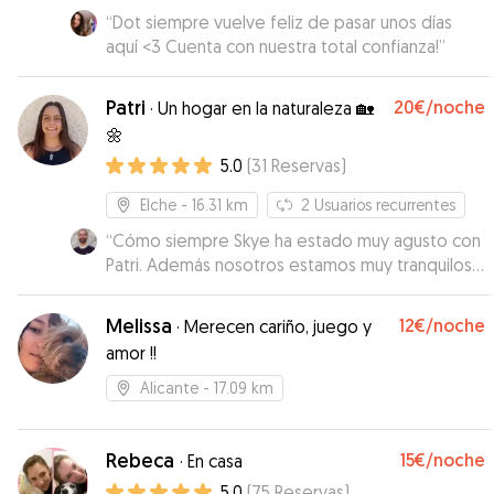
“
Dot siempre vuelve feliz de pasar unos días
aquí <3 Cuenta con nuestra total confianza!
”
Patri
20€
/noche
·
Un hogar en la naturaleza 🏡
🌼
5.0
(
31
Reservas
)
Elche
- 16.31 km
2
Usuarios recurrentes
“
Cómo siempre Skye ha estado muy agusto con
Patri. Además nosotros estamos muy tranquilos
de dejarla con ella por la tranquilidad y
comunicación que presenta. Repetiremos más
Melissa
12€
/noche
·
Merecen cariño, juego y
veces cuando lo necesitemos.
”
amor !!
Alicante
- 17.09 km
Rebeca
15€
/noche
·
En casa
5.0
(
75
Reservas
)