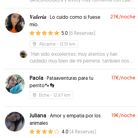
Muy simpática, puntual y atenta, me ha
transmitodo confianza en todo momento.
𝑽𝒂𝒍𝒆𝒓𝒊𝒂
27€
/noche
·
Lo cuido como si fuese
Repetiría sin duda.
”
mío.
5.0
(
6
Reservas
)
Alicante
- 12.51 km
“
Han sido excelentes, muy atentos y han
cuidado muy bien de mi perrete, tambien nos
han mantenido siempre informados y nos han
mandado tanto fotos como videos para que
Paola
17€
/noche
·
Pataaventuras para tu
estemos tranquilos de que esta bien y en
perrito🐾👣
buenas manos, sin duda los recomiendo al 100%,
son un matrimonio encantador, ya se a quien
Elche
- 12.67 km
acudir en caso de volver a necesitar cuidados y
alojamiento para mi mascota por varios dias
”
Juliana
19€
/noche
·
Amor y empatia por los
animales
4.0
(
4
Reservas
)