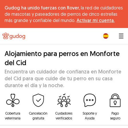
Gudog ha unido fuerzas con Rover,
la red de cuidadores
de mascotas y paseadores de perros de cinco estrellas
más grande y confiable del mundo.
Activar mi cuenta.
|
Alojamiento para perros en Monforte
del Cid
Encuentra un cuidador de confianza en Monforte
del Cid para que cuide de tu perro en su casa
durante el día y la noche.
Cobertura
Cancelación
Cuidadores
Soporte y
Pago
veterinaria
gratuita
verificados
Ayuda
seguro