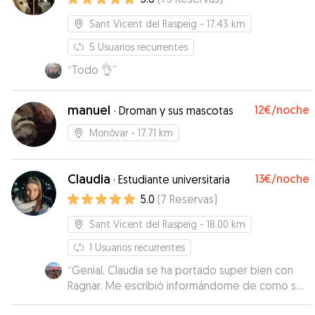
Sant Vicent del Raspeig
- 17.43 km
5
Usuarios recurrentes
“
Todo 👌
”
manuel
12€
/noche
·
Droman y sus mascotas
Monóvar
- 17.71 km
Claudia
13€
/noche
·
Estudiante universitaria
5.0
(
7
Reservas
)
Sant Vicent del Raspeig
- 18.00 km
1
Usuarios recurrentes
“
Genial, Claudia se ha portado super bien con
Ragnar. Me escribió informándome de como se
estaba comportando. Al recogerle vi que