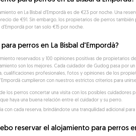
amiento en La Bisbal d'Empordà es de €23 por noche. Una reserv
 precio de €91. Sin embargo, los propietarios de perros tambié
l d'Empordà por tan solo €15 por noche.
 para perros en La Bisbal d'Empordà?
miento reservados y 100 opiniones positivas de propietarios de 
miento son los mejores. Cada cuidador de Gudog pasa por un 
a, cualificaciones profesionales, fotos y opiniones de los propiet
d'Empordà cumplieron con nuestros estrictos criterios para unir
 los perros concertar una visita con los posibles cuidadores p
que haya una buena relación entre el cuidador y su perro.
 con cada reserva, brindándote una tranquilidad adicional para 
ebo reservar el alojamiento para perros e