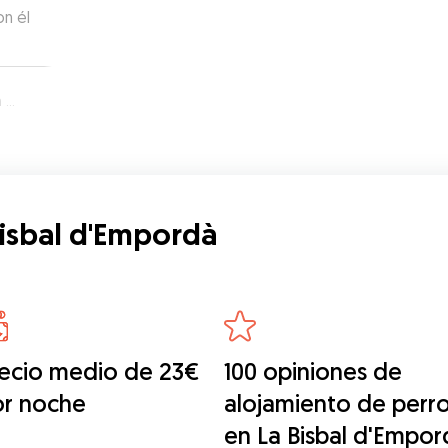
on él
dà
Bisbal d'Empordà
ecio medio de 23€
100 opiniones de
or noche
alojamiento de perr
en La Bisbal d'Empor