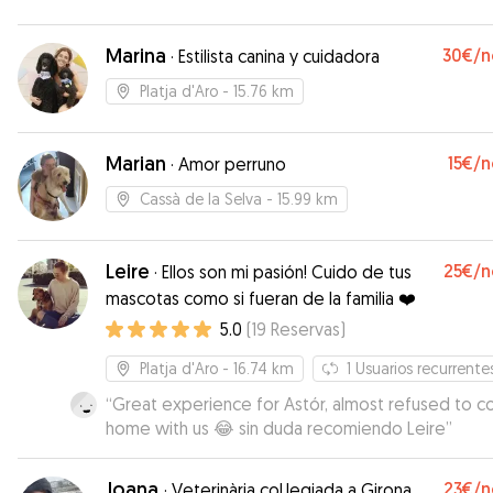
Marina
30€
/n
·
Estilista canina y cuidadora
Platja d'Aro
- 15.76 km
Marian
15€
/n
·
Amor perruno
Cassà de la Selva
- 15.99 km
Leire
25€
/n
·
Ellos son mi pasión! Cuido de tus
mascotas como si fueran de la familia ❤️
5.0
(
19
Reservas
)
Platja d'Aro
- 16.74 km
1
Usuarios recurrente
“
Great experience for Astór, almost refused to 
home with us 😂 sin duda recomiendo Leire
”
Joana
23€
/n
·
Veterinària col.legiada a Girona