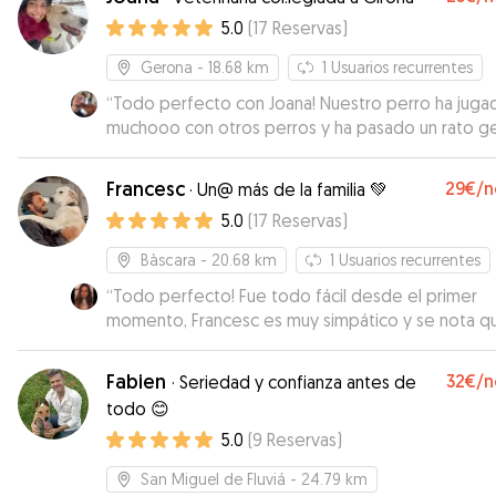
5.0
(
17
Reservas
)
Gerona
- 18.68 km
1
Usuarios recurrentes
“
Todo perfecto con Joana! Nuestro perro ha juga
muchooo con otros perros y ha pasado un rato gen
In total confianza con Joana. No dudaremos de de
de nuevo con ella. Gracias!
”
Francesc
29€
/n
·
Un@ más de la familia 💚
5.0
(
17
Reservas
)
Bàscara
- 20.68 km
1
Usuarios recurrentes
“
Todo perfecto! Fue todo fácil desde el primer
momento, Francesc es muy simpático y se nota q
sabe mucho de perros. Dejamos a Bosco con él 4
noches y nos envió fotos y vídeos cada día, se le 
Fabien
32€
/n
·
Seriedad y confianza antes de
tranquilo y feliz así que pudimos disfrutar tranquil
todo 😊
viaje. Sin duda repetiremos!
”
5.0
(
9
Reservas
)
San Miguel de Fluviá
- 24.79 km