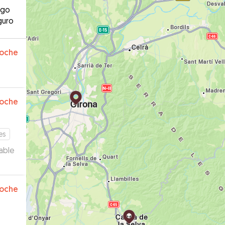
ago
guro
oche
oche
es
able
oche