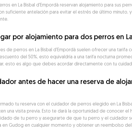
erros en La Bisbal d'Empordà reservan alojamiento para sus perro
suficiente antelación para evitar el estrés de último minuto, y
nte.
ar por alojamiento para dos perros en L
res de perros en La Bisbal d'Empordà suelen ofrecer una tarifa 
escuento del 50%, esto equivaldría a una tarifa nocturna promed
ar, esto es algo que debes acordar directamente con tu cuidad
ador antes de hacer una reserva de alojam
irmado tu reserva con el cuidador de perros elegido en La Bis
en una visita previa. Esto te dará la oportunidad de conocer el 
idado de tu perro y asegurarte de que tu perro y el cuidador s
a en Gudog en cualquier momento y obtener un reembolso del 1