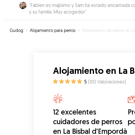
“
Fabien es majísimo y Sam ha estado encantada c
y su familia. Muy acogedor
”
Gudog
»
Alojamiento para perros
»
Alojamiento de perros en La Bisbal d'Empor
Alojamiento en La 
5
(
100
Valoraciones
)
12 excelentes
Pr
cuidadores de perros
p
en La Bisbal d'Empordà