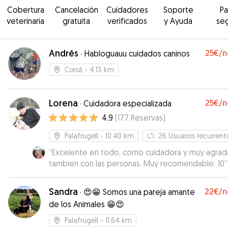
Cobertura
Cancelación
Cuidadores
Soporte
P
veterinaria
gratuita
verificados
y Ayuda
se
Andrés
25€
/n
·
Habloguauu cuidados caninos
Corsá
- 4.13 km
Lorena
25€
/n
·
Cuidadora especializada
4.9
(
177
Reservas
)
Palafrugell
- 10.40 km
26
Usuarios recurrent
“
Excelente en todo, como cuidadora y muy agrad
tambien con las personas. Muy recomendable: 10
”
Sandra
22€
/n
·
😍😁 Somos una pareja amante
de los Animales 😁😍
Palafrugell
- 11.64 km