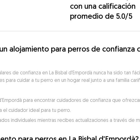
con una calificación
promedio de 5.0/5
 alojamiento para perros de confianza ce
lares de confianza en La Bisbal d'Empordà nunca ha sido tan fác
 para cuidar a tu perro en un hogar real junto a una familia cari
al d'Empordà para encontrar cuidadores de confianza que ofrezcan
 el cuidador ideal para tu perro.
dados individuales mientras recibes actualizaciones a través de 
iento para perros en La Bisbal d'Empordà?