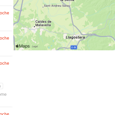
oche
oche
oche
s
come
oche