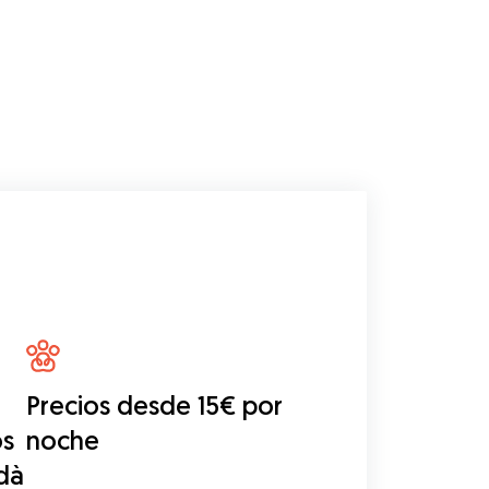
Precios desde 15€ por
os
noche
dà