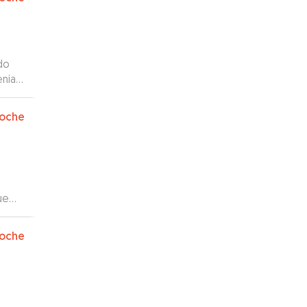
do
ial.
jarlo
oche
ue
veía
oche
os del