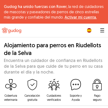
Gudog ha unido fuerzas con Rover,
la red de cuidadores
de mascotas y paseadores de perros de cinco estrellas
más grande y confiable del mundo.
Activar mi cuenta.
|
Alojamiento para perros en Riudellots
de la Selva
Encuentra un cuidador de confianza en Riudellots
de la Selva para que cuide de tu perro en su casa
durante el día y la noche.
Cobertura
Cancelación
Cuidadores
Soporte y
Pago
veterinaria
gratuita
verificados
Ayuda
seguro