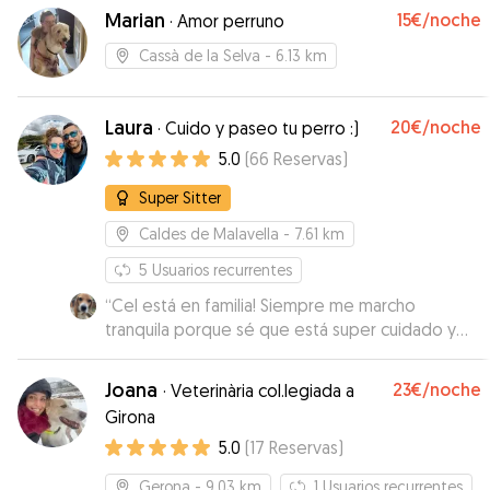
Marian
15€
/noche
·
Amor perruno
Cassà de la Selva
- 6.13 km
Laura
20€
/noche
·
Cuido y paseo tu perro :)
5.0
(
66
Reservas
)
Super Sitter
Caldes de Malavella
- 7.61 km
5
Usuarios recurrentes
“
Cel está en familia! Siempre me marcho
tranquila porque sé que está super cuidado y
mimado también. Laura es excepcional.
”
Joana
23€
/noche
·
Veterinària col.legiada a
Girona
5.0
(
17
Reservas
)
Gerona
- 9.03 km
1
Usuarios recurrentes