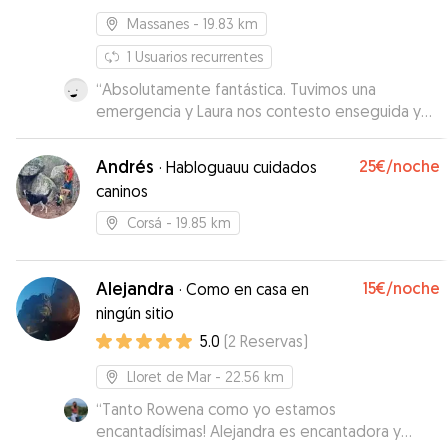
Massanes
- 19.83 km
1
Usuarios recurrentes
“
Absolutamente fantástica. Tuvimos una
emergencia y Laura nos contesto enseguida y
recibió a Nevat el mismo día sin problema.
Nevat, como no, dos días fantásticos en
Andrés
25€
/noche
·
Habloguauu cuidados
compañía de Kiara 🐶 y Laura con sus paseos
caninos
diarios por el bosque. Laura es una persona que
realmente ama a los animales y sabe lo que es
Corsá
- 19.85 km
que tu perro sea uno más de la familia.
”
Alejandra
15€
/noche
·
Como en casa en
ningún sitio
5.0
(
2
Reservas
)
Lloret de Mar
- 22.56 km
“
Tanto Rowena como yo estamos
encantadísimas! Alejandra es encantadora y