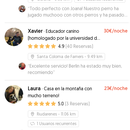
“
Todo perfecto con Joana! Nuestro perro ha
jugado muchooo con otros perros y ha pasado
un rato genial. In total confianza con Joana. No
dudaremos de dejarlo de nuevo con ella.
Xavier
30€
/noche
·
Educador canino
Gracias!
”
(homologado por la universidad de
bellaterra)
4.9
(
40
Reservas
)
Santa Coloma de Farners
- 9.49 km
“
Excelente servicio! Berlin ha estado muy bien,
recomiendo
”
Laura
23€
/noche
·
Casa en la montaña con
mucho terreno!
5.0
(
3
Reservas
)
Riudarenes
- 11.06 km
1
Usuarios recurrentes