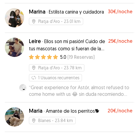
Agua una perrita muy buena que se ha adaptado
genial a que le invadan su casita! Rowena ha
Marina
30€
/noche
·
Estilista canina y cuidadora
estado muy bien cuidada y feliz, Alejandra se ha
encargado de darle muchos paseos por el pipi
Platja d'Aro
- 23.01 km
can, la playa y la montaña. Por otro lado, ha
estado super pendiente de sus necesidades y
Leire
25€
/noche
me ha informado de todo y diariamente. Me ha
·
Ellos son mi pasión! Cuido de
mandado muchas fotos y vídeos todos los días
tus mascotas como si fueran de la
y me ha escrito a menudo lo cuál me ha dado
familia ❤️
5.0
(
19
Reservas
)
mucha tranquilidad. La recomiendo al 100%!!
”
Platja d'Aro
- 23.78 km
1
Usuarios recurrentes
“
Great experience for Astór, almost refused to
come home with us 😂 sin duda recomiendo
Leire
”
Maria
20€
/noche
·
Amante de los perritos🐕
Blanes
- 23.84 km