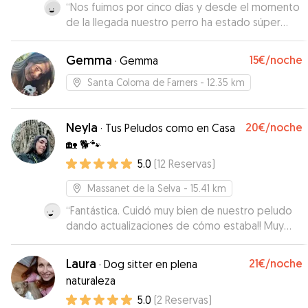
“
Nos fuimos por cinco días y desde el momento
de la llegada nuestro perro ha estado súper
cómodo. Gracias al gran espacio ha podido
correr y pasarlo bien, y ha conocido a otros
Gemma
15€
/noche
·
Gemma
perros con los que jugar. Siempre en contacto
continuo con la cuidadora que nos ha informado
Santa Coloma de Farners
- 12.35 km
constantemente de cómo lo estaba pasando el
perro. Repetiremos, seguro.
”
Neyla
20€
/noche
·
Tus Peludos como en Casa
🏡 🐕🐾
5.0
(
12
Reservas
)
Massanet de la Selva
- 15.41 km
“
Fantástica. Cuidó muy bien de nuestro peludo
dando actualizaciones de cómo estaba!! Muy
simpática.
”
Laura
21€
/noche
·
Dog sitter en plena
naturaleza
5.0
(
2
Reservas
)