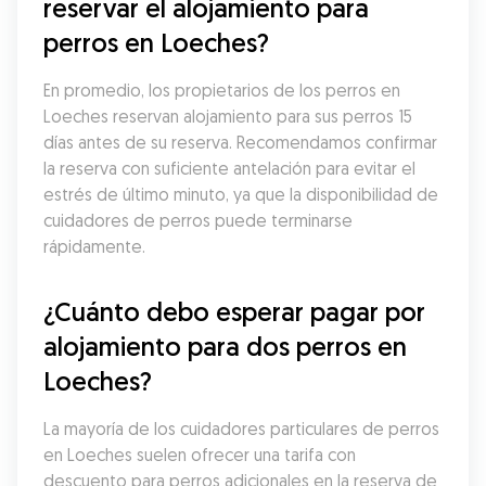
reservar el alojamiento para 
perros en Loeches?
En promedio, los propietarios de los perros en 
Loeches reservan alojamiento para sus perros 15 
días antes de su reserva. Recomendamos confirmar 
la reserva con suficiente antelación para evitar el 
estrés de último minuto, ya que la disponibilidad de 
cuidadores de perros puede terminarse 
rápidamente.
¿Cuánto debo esperar pagar por 
alojamiento para dos perros en 
Loeches?
La mayoría de los cuidadores particulares de perros 
en Loeches suelen ofrecer una tarifa con 
descuento para perros adicionales en la reserva de 