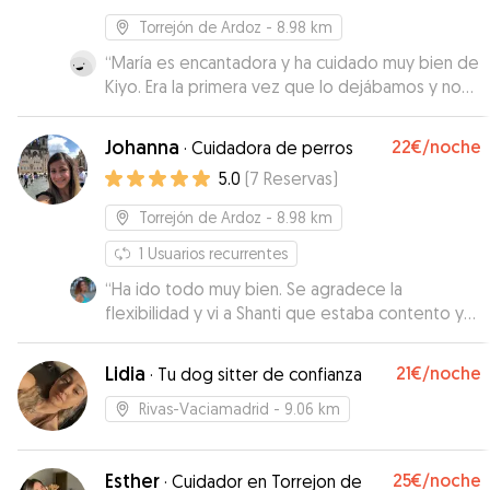
Torrejón de Ardoz
- 8.98 km
“
María es encantadora y ha cuidado muy bien de
Kiyo. Era la primera vez que lo dejábamos y no
será la última. En todo momento estuvo
pendiente del perrito y nos envío comentarios,
Johanna
22€
/noche
·
Cuidadora de perros
fotos y vídeos. Totalmente recomendable!!!
”
5.0
(
7
Reservas
)
Torrejón de Ardoz
- 8.98 km
1
Usuarios recurrentes
“
Ha ido todo muy bien. Se agradece la
flexibilidad y vi a Shanti que estaba contento y
tranquilo.
”
Lidia
21€
/noche
·
Tu dog sitter de confianza
Rivas-Vaciamadrid
- 9.06 km
Esther
25€
/noche
·
Cuidador en Torrejon de