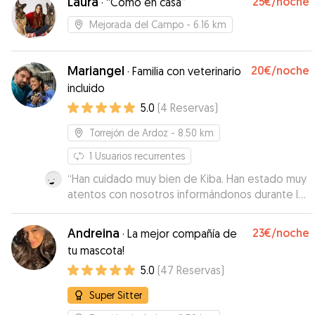
Laura
25€
/noche
·
“Como en casa”
Mejorada del Campo
- 6.16 km
Mariangel
20€
/noche
·
Familia con veterinario
incluido
5.0
(
4
Reservas
)
Torrejón de Ardoz
- 8.50 km
1
Usuarios recurrentes
“
Han cuidado muy bien de Kiba. Han estado muy
atentos con nosotros informándonos durante la
estancia y han sabido manejarlo
estupendamente. Estamos muy contentos.
”
Andreina
23€
/noche
·
La mejor compañía de
tu mascota!
5.0
(
47
Reservas
)
Super Sitter