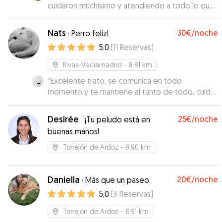
cuidaron muchísimo y atendiendo a todo lo que
les indiqué. Me mandaron fotos en todo
momento así que estuve muy tranquila todo el
Nats
30€
/noche
·
Perro feliz!
tiempo. Repetiré sin duda, muchas gracias!
”
5.0
(
11
Reservas
)
Rivas-Vaciamadrid
- 8.81 km
“
Excelente trato, se comunica en todo
momento y te mantiene al tanto de todo, cuidó
de miel perfectamente, ampliamente
recomendable 100%
”
Desirée
25€
/noche
·
¡Tu peludo está en
buenas manos!
Torrejón de Ardoz
- 8.90 km
Daniella
20€
/noche
·
Más que un paseo.
5.0
(
3
Reservas
)
Torrejón de Ardoz
- 8.91 km