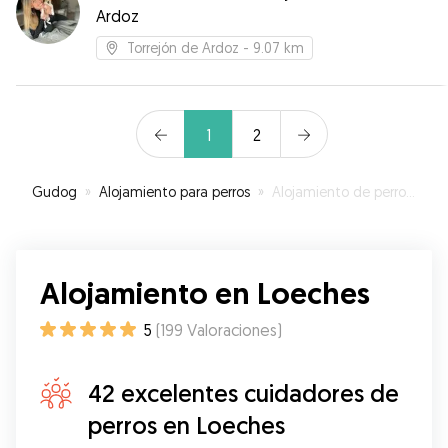
Ardoz
Torrejón de Ardoz
- 9.07 km
1
2
Gudog
»
Alojamiento para perros
»
Alojamiento de perros en Loeches
Alojamiento en Loeches
5
(
199
Valoraciones
)
42 excelentes cuidadores de
perros en Loeches