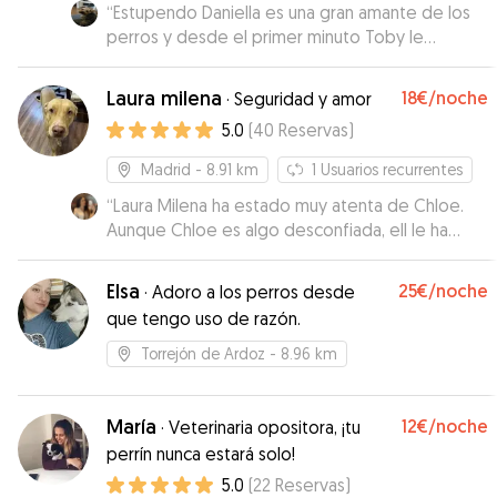
“
Estupendo Daniella es una gran amante de los
perros y desde el primer minuto Toby le
encanta pasear con ella.
”
Laura milena
18€
/noche
·
Seguridad y amor
5.0
(
40
Reservas
)
Madrid
- 8.91 km
1
Usuarios recurrentes
“
Laura Milena ha estado muy atenta de Chloe.
Aunque Chloe es algo desconfiada, ell le ha
dado su espacio para que se adaptase a su
ritmo. Nos envió fotos y vídeos. Si tuviese que
Elsa
25€
/noche
·
Adoro a los perros desde
volver a necesitar cuidadores, contactaría con
que tengo uso de razón.
ella sin ninguna duda. ¡Gracias!
”
Torrejón de Ardoz
- 8.96 km
María
12€
/noche
·
Veterinaria opositora, ¡tu
perrín nunca estará solo!
5.0
(
22
Reservas
)