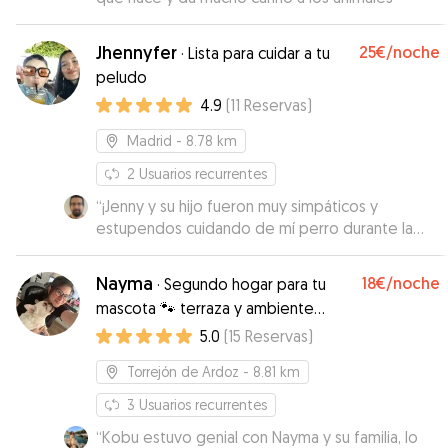
Jhennyfer
25€
/noche
·
Lista para cuidar a tu
peludo
4.9
(
11
Reservas
)
Madrid
- 8.78 km
2
Usuarios recurrentes
“
¡Jenny y su hijo fueron muy simpáticos y
estupendos cuidando de mí perro durante la
tarde?
”
Nayma
18€
/noche
·
Segundo hogar para tu
mascota 🐾 terraza y ambiente
familiar
5.0
(
15
Reservas
)
Torrejón de Ardoz
- 8.81 km
3
Usuarios recurrentes
“
Kobu estuvo genial con Nayma y su familia, lo