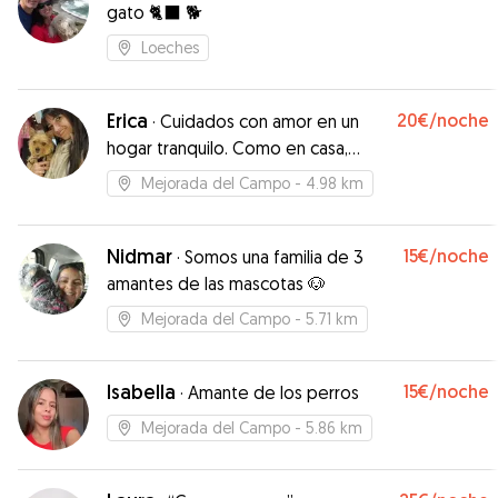
gato 🐈‍⬛ 🐕
Loeches
Erica
20€
/noche
·
Cuidados con amor en un
hogar tranquilo. Como en casa,
pero con mimos extra
Mejorada del Campo
- 4.98 km
Nidmar
15€
/noche
·
Somos una familia de 3
amantes de las mascotas 🐶
Mejorada del Campo
- 5.71 km
Isabella
15€
/noche
·
Amante de los perros
Mejorada del Campo
- 5.86 km