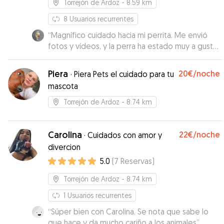
Torrejón de Ardoz
- 8.59 km
8
Usuarios recurrentes
“
Magnífico cuidado hacia mi perrita. Me envió
fotos y vídeos, y la perra ha estado muy a gusto,
como en casa. Por supuesto que voy a repetir
por la confianza que me da.
”
Piera
20€
/noche
·
Piera Pets el cuidado para tu
mascota
Torrejón de Ardoz
- 8.74 km
Carolina
22€
/noche
·
Cuidados con amor y
divercion
5.0
(
7
Reservas
)
Torrejón de Ardoz
- 8.74 km
1
Usuarios recurrentes
“
Súper bien con Carolina. Se nota que sabe lo
que hace y da mucho cariño a los animales
”