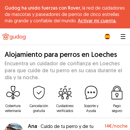
Gudog ha unido fuerzas con Rover,
la red de cuidadores
de mascotas y paseadores de perros de cinco estrellas
más grande y confiable del mundo.
Activar mi cuenta.
|
Alojamiento para perros en Loeches
Encuentra un cuidador de confianza en Loeches
para que cuide de tu perro en su casa durante el
día y la noche.
Cobertura
Cancelación
Cuidadores
Soporte y
Pago
veterinaria
gratuita
verificados
Ayuda
seguro
Ana
14€
/noche
·
Cuido de tu perro y de tu