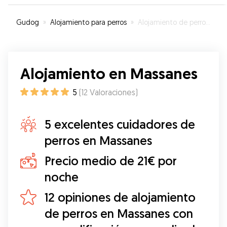
Contaremos con ella siempre que tengamos
que dejar solo a Dako.
”
Gudog
»
Alojamiento para perros
»
Alojamiento de perros en Massanes
Alojamiento en Massanes
5
(
12
Valoraciones
)
5 excelentes cuidadores de
perros en Massanes
Precio medio de 21€ por
noche
12 opiniones de alojamiento
de perros en Massanes con