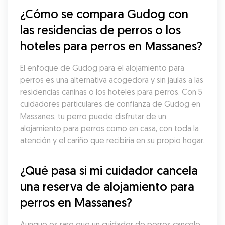
¿Cómo se compara Gudog con 
las residencias de perros o los 
hoteles para perros en Massanes?
El enfoque de Gudog para el alojamiento para 
perros es una alternativa acogedora y sin jaulas a las 
residencias caninas o los hoteles para perros. Con 5 
cuidadores particulares de confianza de Gudog en 
Massanes, tu perro puede disfrutar de un 
alojamiento para perros como en casa, con toda la 
atención y el cariño que recibiría en su propio hogar.
¿Qué pasa si mi cuidador cancela 
una reserva de alojamiento para 
perros en Massanes?
Aunque es raro que un cuidador de perros cancele 