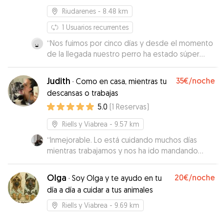
Riudarenes
- 8.48 km
1
Usuarios recurrentes
“
Nos fuimos por cinco días y desde el momento
de la llegada nuestro perro ha estado súper
cómodo. Gracias al gran espacio ha podido
correr y pasarlo bien, y ha conocido a otros
Judith
35€
/noche
·
Como en casa, mientras tu
perros con los que jugar. Siempre en contacto
descansas o trabajas
continuo con la cuidadora que nos ha informado
5.0
(
1
Reservas
)
constantemente de cómo lo estaba pasando el
perro. Repetiremos, seguro.
”
Riells y Viabrea
- 9.57 km
“
Inmejorable. Lo está cuidando muchos días
mientras trabajamos y nos ha ido mandando
fotos y videos. Su perra es un amor y para lo
complicado que es el nuestro se han adaptado
Olga
20€
/noche
·
Soy Olga y te ayudo en tu
súper bien. Freya no tiene ningún problema con
día a día a cuidar a tus animales
otros perros y Judith es super atenta. Incluso se
hizo daño jugando por qué es un bruto y lo llevó
Riells y Viabrea
- 9.69 km
al veterinario en el momento sin dudarlo.