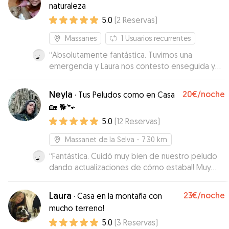
naturaleza
5.0
(
2
Reservas
)
Massanes
1
Usuarios recurrentes
“
Absolutamente fantástica. Tuvimos una
emergencia y Laura nos contesto enseguida y
recibió a Nevat el mismo día sin problema.
Nevat, como no, dos días fantásticos en
Neyla
20€
/noche
·
Tus Peludos como en Casa
compañía de Kiara 🐶 y Laura con sus paseos
🏡 🐕🐾
diarios por el bosque. Laura es una persona que
5.0
(
12
Reservas
)
realmente ama a los animales y sabe lo que es
que tu perro sea uno más de la familia.
”
Massanet de la Selva
- 7.30 km
“
Fantástica. Cuidó muy bien de nuestro peludo
dando actualizaciones de cómo estaba!! Muy
simpática.
”
Laura
23€
/noche
·
Casa en la montaña con
mucho terreno!
5.0
(
3
Reservas
)