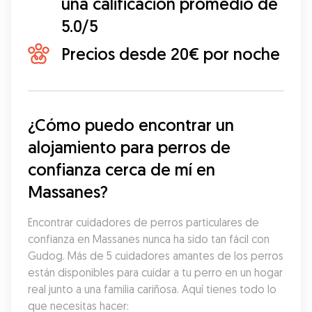
una calificación promedio de
5.0/5
Precios desde 20€ por noche
¿Cómo puedo encontrar un 
alojamiento para perros de 
confianza cerca de mí en 
Massanes?
Encontrar cuidadores de perros particulares de 
confianza en Massanes nunca ha sido tan fácil con 
Gudog. Más de 5 cuidadores amantes de los perros 
están disponibles para cuidar a tu perro en un hogar 
real junto a una familia cariñosa. Aquí tienes todo lo 
que necesitas hacer: