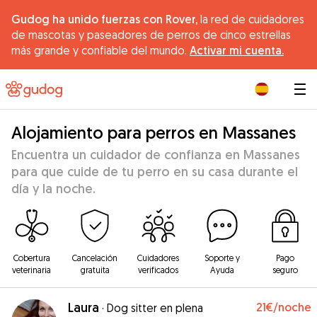
Gudog ha unido fuerzas con Rover,
la red de cuidadores
de mascotas y paseadores de perros de cinco estrellas
más grande y confiable del mundo.
Activar mi cuenta.
|
Alojamiento para perros en Massanes
Encuentra un cuidador de confianza en Massanes
para que cuide de tu perro en su casa durante el
día y la noche.
Cobertura
Cancelación
Cuidadores
Soporte y
Pago
veterinaria
gratuita
verificados
Ayuda
seguro
Laura
21€
/noche
·
Dog sitter en plena