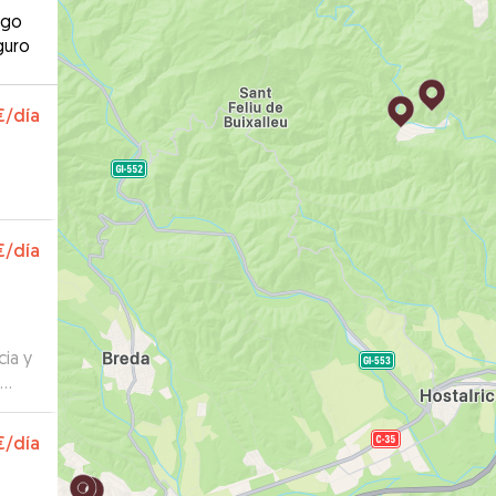
ago
guro
€
/día
€
/día
ia y
us
€
/día
s