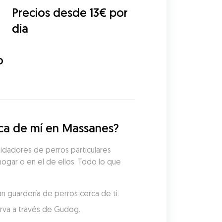
Precios desde 13€ por
día
o
ca de mí en Massanes?
idadores de perros particulares 
hogar o en el de ellos. Todo lo que 
n guardería de perros cerca de ti.
serva a través de Gudog.