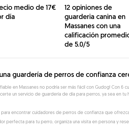
ecio medio de 17€
12 opiniones de
r día
guarderia canina en
Massanes con una
calificación promedi
de 5.0/5
na guardería de perros de confianza cer
fiable en Massanes no podría ser más fácil con Gudog! Con 6 cu
ecerte un servicio de guardería de día para perros, ya sea en tu 
s para encontrar cuidadores de perros de confianza que ofrezca
dor perfecta para tu perro, organiza una visita en persona y re