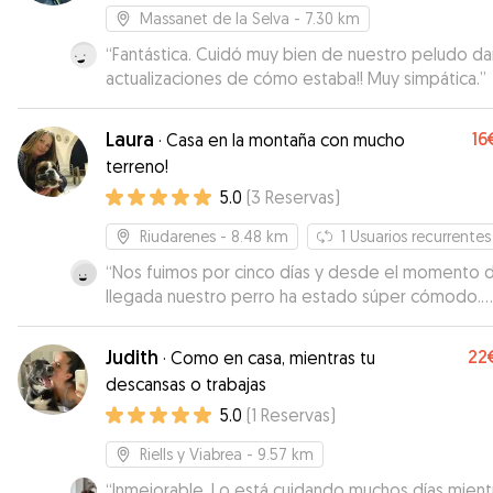
que tu perro sea uno más de la familia.
”
Massanet de la Selva
- 7.30 km
“
Fantástica. Cuidó muy bien de nuestro peludo d
actualizaciones de cómo estaba!! Muy simpática.
”
Laura
16
·
Casa en la montaña con mucho
terreno!
5.0
(
3
Reservas
)
Riudarenes
- 8.48 km
1
Usuarios recurrentes
“
Nos fuimos por cinco días y desde el momento d
llegada nuestro perro ha estado súper cómodo.
Gracias al gran espacio ha podido correr y pasarlo
bien, y ha conocido a otros perros con los que jug
Judith
22
·
Como en casa, mientras tu
Siempre en contacto continuo con la cuidadora q
descansas o trabajas
nos ha informado constantemente de cómo lo es
5.0
(
1
Reservas
)
pasando el perro. Repetiremos, seguro.
”
Riells y Viabrea
- 9.57 km
“
Inmejorable. Lo está cuidando muchos días mient