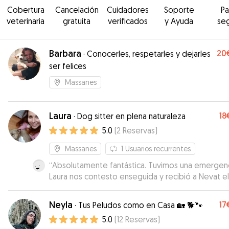
Cobertura
Cancelación
Cuidadores
Soporte
P
veterinaria
gratuita
verificados
y Ayuda
se
Barbara
20
·
Conocerles, respetarles y dejarles
ser felices
Massanes
Laura
18
·
Dog sitter en plena naturaleza
5.0
(
2
Reservas
)
Massanes
1
Usuarios recurrentes
“
Absolutamente fantástica. Tuvimos una emergenc
Laura nos contesto enseguida y recibió a Nevat el
mismo día sin problema. Nevat, como no, dos días
fantásticos en compañía de Kiara 🐶 y Laura con s
Neyla
17
·
Tus Peludos como en Casa 🏡 🐕🐾
paseos diarios por el bosque. Laura es una persona
5.0
(
12
Reservas
)
que realmente ama a los animales y sabe lo que e