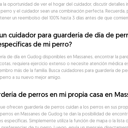
a la oportunidad de ver el hogar del cuidador, discutir detalles 
 perro y el cuidador sean una combinación perfecta. Recuerda, 
ner un reembolso del 100% hasta 3 días antes de que comienc
n cuidador para guardería de día de perr
específicas de mi perro?
a de día en Gudog disponibles en Massanes, encontrar la pareja 
cotas, requiera ejercicio extenso o necesite atención médica es
iembro más de la familia. Busca cuidadores para guardería de perr
 perro a su nuevo mejor amigo.
dería de perros en mi propia casa en Mas
ue ofrecen guardería de perros cuidan a los perros en sus prop
erros en Massanes de Gudog te dan la posibilidad de encontrar 
 específicas. Simplemente utiliza la función de mapa o la lista
as preferencias de tu perro. Luego, envía un mensaje directamen