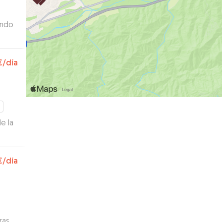
ando
€
/día
e la
ar.
€
/día
ue
taba
ras