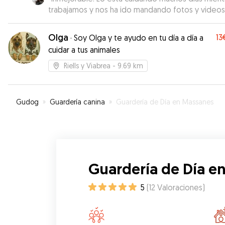
trabajamos y nos ha ido mandando fotos y videos
perra es un amor y para lo complicado que es el
nuestro se han adaptado súper bien. Freya no tie
Olga
13
·
Soy Olga y te ayudo en tu día a día a
ningún problema con otros perros y Judith es sup
cuidar a tus animales
atenta. Incluso se hizo daño jugando por qué es u
bruto y lo llevó al veterinario en el momento sin
Riells y Viabrea
- 9.69 km
dudarlo. Contaremos con ella siempre que teng
que dejar solo a Dako.
”
Gudog
»
Guardería canina
»
Guardería de Día en Massanes
Guardería de Día e
5
(
12
Valoraciones
)