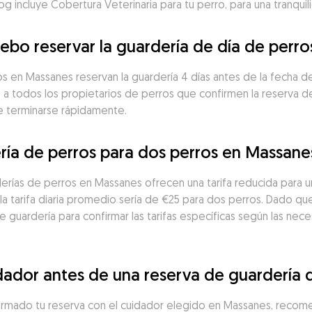
incluye Cobertura Veterinaria para tu perro, para una tranquili
ebo reservar la guardería de día de perr
 en Massanes reservan la guardería 4 días antes de la fecha de i
a todos los propietarios de perros que confirmen la reserva de 
de terminarse rápidamente.
ría de perros para dos perros en Massane
erías de perros en Massanes ofrecen una tarifa reducida para 
a tarifa diaria promedio sería de €25 para dos perros. Dado que 
guardería para confirmar las tarifas específicas según las neces
dador antes de una reserva de guardería 
firmado tu reserva con el cuidador elegido en Massanes, recom