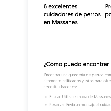
6 excelentes
Pr
cuidadores de perros
po
en Massanes
¿Cómo puedo encontrar u
¡Encontrar una guardería de perros con
altamente calificados y listos para ofr
necesitas hacer es:
Buscar: Utiliza el mapa de Massane
Reservar: Envía un mensaje al cuida