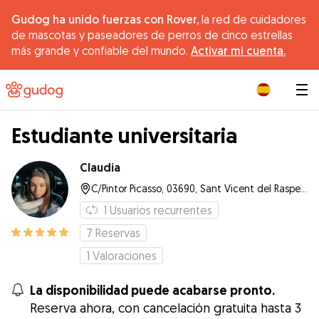
Gudog ha unido fuerzas con Rover,
la red de cuidadores
de mascotas y paseadores de perros de cinco estrellas
más grande y confiable del mundo.
Activar mi cuenta.
|
Estudiante universitaria
Claudia
C/Pintor Picasso, 03690, Sant Vicent del Raspeig
1
Usuarios recurrentes
7
Reservas
1
Valoraciones
La disponibilidad puede acabarse pronto.
Reserva ahora, con cancelación gratuita hasta 3