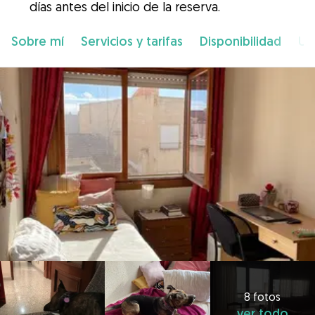
días antes del inicio de la reserva.
Sobre mí
Servicios y tarifas
Disponibilidad
Ub
8 fotos
ver todo