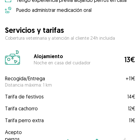
Tengo experiencia previa alojando perros en casa
Puedo administrar medicación oral
Servicios y tarifas
Cobertura veterinaria y atención al cliente 24h incluida
Alojamiento
13€
Noche en casa del cuidador
Recogida/Entrega
+
11€
Distancia máxima: 1 km
Tarifa de festivos
14€
Tarifa cachorro
12€
Tarifa perro extra
11€
Acepto
perros