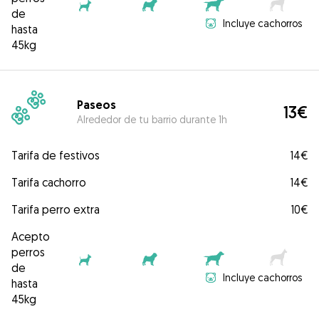
de
Incluye cachorros
hasta
45kg
Paseos
13€
Alrededor de tu barrio durante 1h
Tarifa de festivos
14€
Tarifa cachorro
14€
Tarifa perro extra
10€
Acepto
perros
de
Incluye cachorros
hasta
45kg