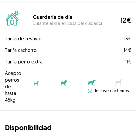
Guardería de día
12€
Durante el día en casa del cuidador
Tarifa de festivos
13€
Tarifa cachorro
14€
Tarifa perro extra
11€
Acepto
perros
de
Incluye cachorros
hasta
45kg
Disponibilidad