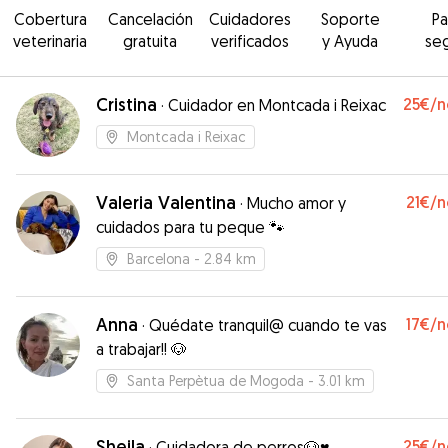
Cobertura
Cancelación
Cuidadores
Soporte
P
veterinaria
gratuita
verificados
y Ayuda
se
Cristina
25€
/n
·
Cuidador en Montcada i Reixac
Montcada i Reixac
Valeria Valentina
21€
/n
·
Mucho amor y
cuidados para tu peque 🐾
Barcelona
- 2.84 km
Anna
17€
/n
·
Quédate tranquil@ cuando te vas
a trabajar!! 🐶
Santa Perpètua de Mogoda
- 3.01 km
Sheila
25€
/n
·
Cuidadora de perros🐶♥️