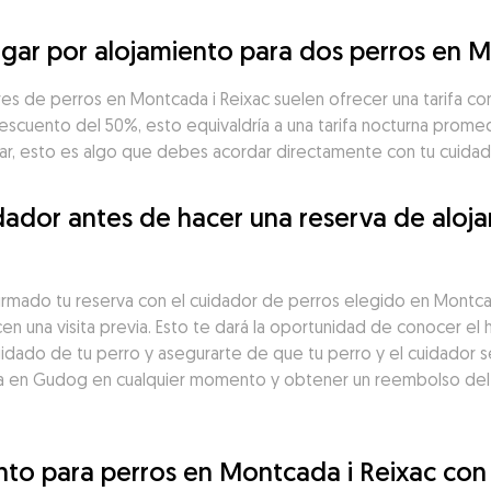
gar por alojamiento para dos perros en M
res de perros en Montcada i Reixac suelen ofrecer una tarifa co
escuento del 50%, esto equivaldría a una tarifa nocturna promed
ar, esto es algo que debes acordar directamente con tu cuidad
ador antes de hacer una reserva de aloja
firmado tu reserva con el cuidador de perros elegido en Montc
en una visita previa. Esto te dará la oportunidad de conocer el 
idado de tu perro y asegurarte de que tu perro y el cuidador s
a en Gudog en cualquier momento y obtener un reembolso del 1
ento para perros en Montcada i Reixac co