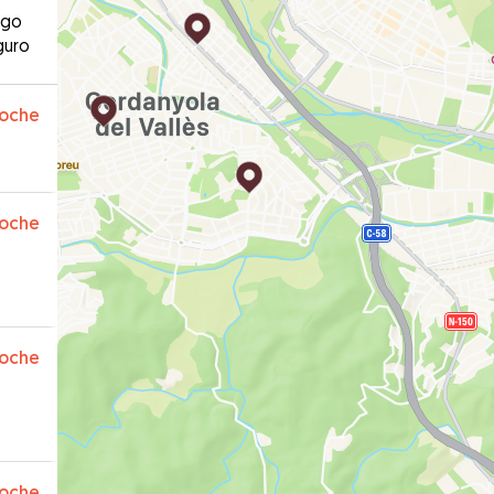
ago
guro
oche
oche
oche
oche