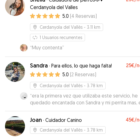
Cerdanyola del Valles
5.0
(
4
Reservas
)
Cerdanyola del Vallès
- 3.11 km
1
Usuarios recurrentes
“
Muy contenta
”
Sandra
25€
/n
·
Para ellos, lo que haga falta!
5.0
(
2
Reservas
)
Cerdanyola del Vallès
- 3.78 km
“
era la primera vez que utilizaba este servicio, he
quedado encantada con Sandra y mi perrita mas, 
una persona muy dulce a la que se nota que le
encantan los animales, la recomiendo al 100%
”
Joan
45€
/n
·
Cuidador Canino
Cerdanyola del Vallès
- 3.78 km