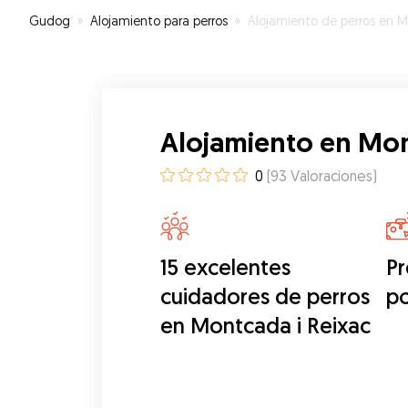
Gudog
»
Alojamiento para perros
»
Alojamiento de perros en Montcada i Reix
Alojamiento en Mon
0
(
93
Valoraciones
)
15 excelentes
Pr
cuidadores de perros
p
en Montcada i Reixac