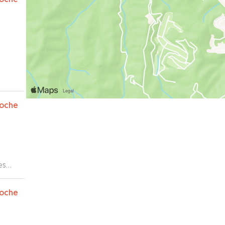
oche
es
oche