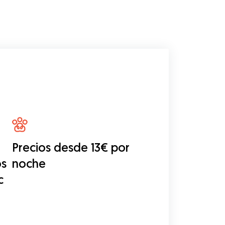
Precios desde 13€ por
os
noche
c