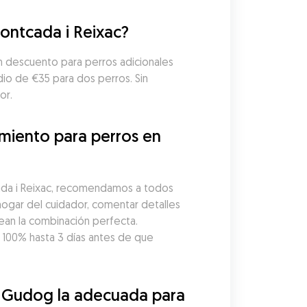
ontcada i Reixac?
n descuento para perros adicionales 
io de €35 para dos perros. Sin 
or.
miento para perros en 
ada i Reixac, recomendamos a todos 
hogar del cuidador, comentar detalles 
ean la combinación perfecta. 
00% hasta 3 días antes de que 
n Gudog la adecuada para 