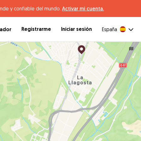
ande y confiable del mundo.
Activar mi cuenta.
Registrarme
Iniciar sesión
dador
España