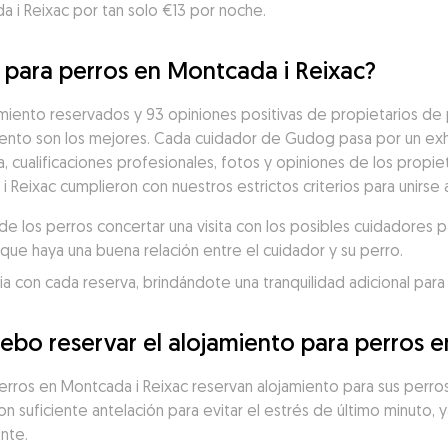
a i Reixac por tan solo €13 por noche.
o para perros en Montcada i Reixac?
iento reservados y 93 opiniones positivas de propietarios de p
nto son los mejores. Cada cuidador de Gudog pasa por un exh
a, cualificaciones profesionales, fotos y opiniones de los propiet
 Reixac cumplieron con nuestros estrictos criterios para unirse
 los perros concertar una visita con los posibles cuidadores p
que haya una buena relación entre el cuidador y su perro.
 con cada reserva, brindándote una tranquilidad adicional para 
ebo reservar el alojamiento para perros 
erros en Montcada i Reixac reservan alojamiento para sus perros 
suficiente antelación para evitar el estrés de último minuto, y
nte.