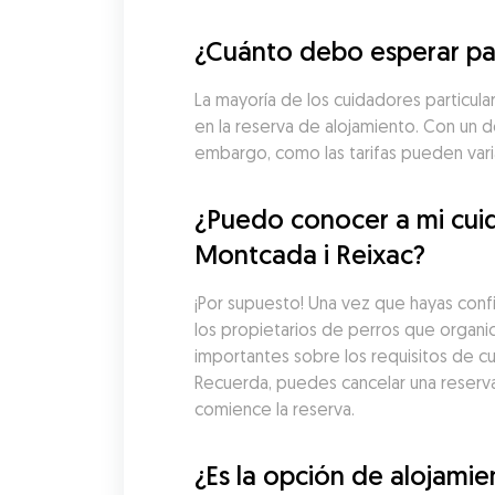
¿Cuánto debo esperar pa
La mayoría de los cuidadores particula
en la reserva de alojamiento. Con un d
embargo, como las tarifas pueden vari
¿Puedo conocer a mi cuid
Montcada i Reixac?
¡Por supuesto! Una vez que hayas con
los propietarios de perros que organic
importantes sobre los requisitos de cu
Recuerda, puedes cancelar una reserv
comience la reserva.
¿Es la opción de alojami