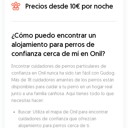
Precios desde 10€ por noche
¿Cómo puedo encontrar un 
alojamiento para perros de 
confianza cerca de mí en Onil?
Encontrar cuidadores de perros particulares de 
confianza en Onil nunca ha sido tan fácil con Gudog. 
Más de 18 cuidadores amantes de los perros están 
disponibles para cuidar a tu perro en un hogar real 
junto a una familia cariñosa. Aquí tienes todo lo que 
necesitas hacer:
Buscar: Utiliza el mapa de Onil para encontrar 
cuidadores de confianza que ofrezcan 
alojamiento para perros cerca de ti.