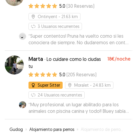
5.0
(
30
Reservas
)
Ontinyent
- 21.63 km
3
Usuarios recurrentes
“
Super contentos! Pruna ha vuelto como si les
conociera de siempre. No dudaremos en contar
con Vicent siempre que lo necesitemos.
”
Marta
18€
/noche
·
Lo cuidare como lo ciudas
tu
5.0
(
205
Reservas
)
Super Sitter
Moralet
- 24.83 km
24
Usuarios recurrentes
“
Muy profesional, un lugar abilitado para los
animales con piscina canina y todo!! Bluey sabía
que lo iba a pasar muy bien. Contesta muy
rápido a los mensajes de la aplicación, y el móvil.
Gudog
»
Alojamiento para perros
»
Alojamiento de perros en Onil
Me sentí muy tranquila en dejar a mis animales