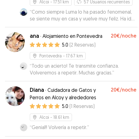
Alcoi
- 17.51 km
57
Usuarios recurrentes
“
Como siempre Luma lo ha pasado fenomenal,
se siente muy en casa y vuelve muy feliz. Ha ido
todo perfecto con un trato excepcional
”
ana
20€
/noche
·
Alojamiento en Pontevedra
5.0
(
2
Reservas
)
Pontevedra
- 17.67 km
“
Todo un acierto! Te transmite confianza.
Volveremos a repetir. Muchas gracias.
”
Diana
20€
/noche
·
Cuidadora de Gatos y
Perros en Alcoy y alrededores
5.0
(
1
Reservas
)
Alcoi
- 18.61 km
“
Genial!! Volvería a repetir.
”