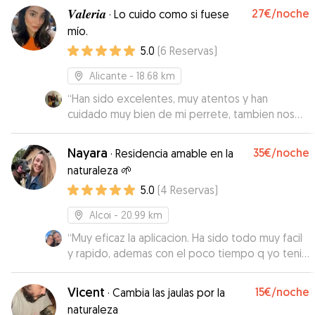
𝑽𝒂𝒍𝒆𝒓𝒊𝒂
27€
/noche
·
Lo cuido como si fuese
mío.
5.0
(
6
Reservas
)
Alicante
- 18.68 km
“
Han sido excelentes, muy atentos y han
cuidado muy bien de mi perrete, tambien nos
han mantenido siempre informados y nos han
mandado tanto fotos como videos para que
Nayara
35€
/noche
·
Residencia amable en la
estemos tranquilos de que esta bien y en
naturaleza 🌱
buenas manos, sin duda los recomiendo al 100%,
5.0
(
4
Reservas
)
son un matrimonio encantador, ya se a quien
acudir en caso de volver a necesitar cuidados y
Alcoi
- 20.99 km
alojamiento para mi mascota por varios dias
”
“
Muy eficaz la aplicacion. Ha sido todo muy facil
y rapido, ademas con el poco tiempo q yo tenia.
Nayara ha sido una cuidadora estupenda, incluso
le hizo comida porque no queria el pienso.
Vicent
15€
/noche
·
Cambia las jaulas por la
Repetira seguro.
”
naturaleza