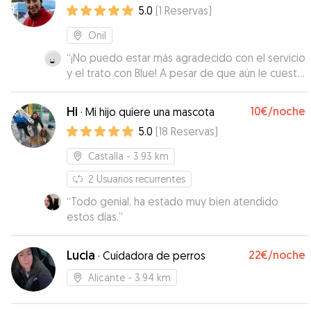
5.0
(
1
Reservas
)
Onil
“
¡No puedo estar más agradecido con el servicio
y el trato con Blue! A pesar de que aún le cuesta
separarse de nosotros, el equipo lo manejó de
una forma increíble. Le pusieron una piscina para
Hi
10€
/noche
·
Mi hijo quiere una mascota
que se divirtiera y realmente hicieron todo lo
5.0
(
18
Reservas
)
posible para que se sintiera cómodo y feliz.
Además, adaptaron la hora de recogida para
Castalla
- 3.93 km
que pudiéramos disfrutar un poco más de
nuestras vacaciones antes de regresar a casa.
2
Usuarios recurrentes
¡Un servicio excepcional! Blue lo pasó genial, y
“
Todo genial, ha estado muy bien atendido
nosotros pudimos relajarnos sabiendo que
estos días.
”
estaba en las mejores manos. ¡Totalmente
recomendados!
”
Lucia
22€
/noche
·
Cuidadora de perros
Alicante
- 3.94 km