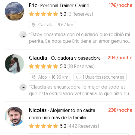
Eric
17€
/noche
·
Personal Trainer Canino
5.0
(
3
Reservas
)
Castalla
- 9.67 km
“
Estoy encantada con el cuidado que recibió mi
perrita. Se nota que Eric tiene un amor genuino
por los animales. Ha sido muy atento,
responsable y cariñoso en todo momento. Me
Claudia
20€
/noche
·
Cuidadora y paseadora
mantuvo informada con fotos, vídeos y
5.0
(
18
Reservas
)
mensajes, y Kira a regresado feliz y tranquila. Sin
duda volvería a confiar en él.
”
Alcoi
- 16.96 km
1
Usuarios recurrentes
“
Claudia es encantadora, lo mejor de todo es
que está estudiando veterinaria, lo que hizo que
me sintiera más segura al dejar a Eren con ella
porque él estaba un poco malito. Claudia es muy
Nicolás
23€
/noche
·
Alojamiento en casita
atenta, responsable y comunicativa. Sin duda si
como uno más de la familia.
vuelvo a Córdoba volveré a dejar a Eren con
5.0
(
442
Reservas
)
ella.
”