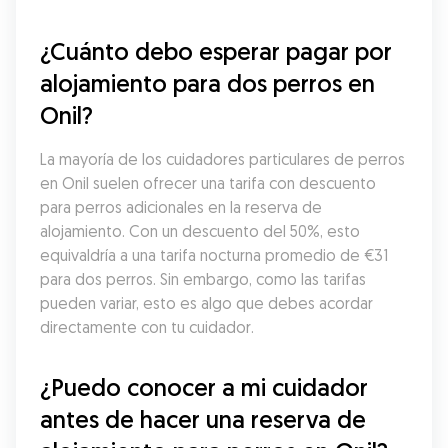
¿Cuánto debo esperar pagar por 
alojamiento para dos perros en 
Onil?
La mayoría de los cuidadores particulares de perros 
en Onil suelen ofrecer una tarifa con descuento 
para perros adicionales en la reserva de 
alojamiento. Con un descuento del 50%, esto 
equivaldría a una tarifa nocturna promedio de €31 
para dos perros. Sin embargo, como las tarifas 
pueden variar, esto es algo que debes acordar 
directamente con tu cuidador.
¿Puedo conocer a mi cuidador 
antes de hacer una reserva de 