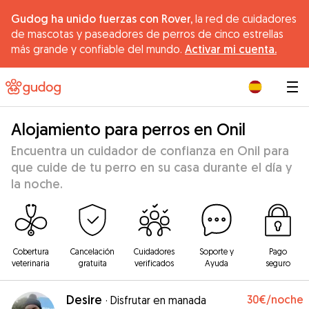
Gudog ha unido fuerzas con Rover,
la red de cuidadores
de mascotas y paseadores de perros de cinco estrellas
más grande y confiable del mundo.
Activar mi cuenta.
|
Alojamiento para perros en Onil
Encuentra un cuidador de confianza en Onil para
que cuide de tu perro en su casa durante el día y
la noche.
Cobertura
Cancelación
Cuidadores
Soporte y
Pago
veterinaria
gratuita
verificados
Ayuda
seguro
Desire
30€
/noche
·
Disfrutar en manada