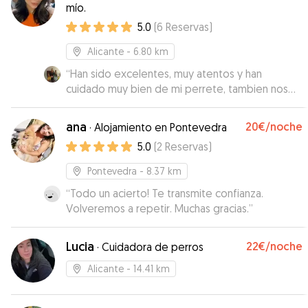
mío.
5.0
(
6
Reservas
)
Alicante
- 6.80 km
“
Han sido excelentes, muy atentos y han
cuidado muy bien de mi perrete, tambien nos
han mantenido siempre informados y nos han
mandado tanto fotos como videos para que
ana
20€
/noche
·
Alojamiento en Pontevedra
estemos tranquilos de que esta bien y en
5.0
(
2
Reservas
)
buenas manos, sin duda los recomiendo al 100%,
son un matrimonio encantador, ya se a quien
Pontevedra
- 8.37 km
acudir en caso de volver a necesitar cuidados y
“
Todo un acierto! Te transmite confianza.
alojamiento para mi mascota por varios dias
”
Volveremos a repetir. Muchas gracias.
”
Lucia
22€
/noche
·
Cuidadora de perros
Alicante
- 14.41 km