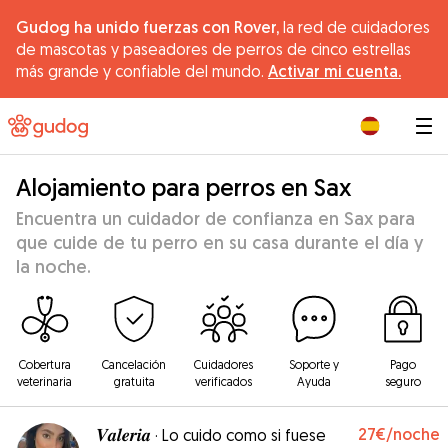
Gudog ha unido fuerzas con Rover,
la red de cuidadores
de mascotas y paseadores de perros de cinco estrellas
más grande y confiable del mundo.
Activar mi cuenta.
|
Alojamiento para perros en Sax
Encuentra un cuidador de confianza en Sax para
que cuide de tu perro en su casa durante el día y
la noche.
Cobertura
Cancelación
Cuidadores
Soporte y
Pago
veterinaria
gratuita
verificados
Ayuda
seguro
𝑽𝒂𝒍𝒆𝒓𝒊𝒂
27€
/noche
·
Lo cuido como si fuese