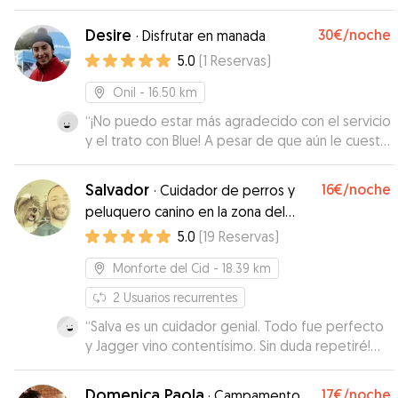
Desire
30€
/noche
·
Disfrutar en manada
5.0
(
1
Reservas
)
Onil
- 16.50 km
“
¡No puedo estar más agradecido con el servicio
y el trato con Blue! A pesar de que aún le cuesta
separarse de nosotros, el equipo lo manejó de
una forma increíble. Le pusieron una piscina para
Salvador
16€
/noche
·
Cuidador de perros y
que se divirtiera y realmente hicieron todo lo
peluquero canino en la zona del
posible para que se sintiera cómodo y feliz.
Vinalopó
5.0
(
19
Reservas
)
Además, adaptaron la hora de recogida para
que pudiéramos disfrutar un poco más de
Monforte del Cid
- 18.39 km
nuestras vacaciones antes de regresar a casa.
¡Un servicio excepcional! Blue lo pasó genial, y
2
Usuarios recurrentes
nosotros pudimos relajarnos sabiendo que
“
Salva es un cuidador genial. Todo fue perfecto
estaba en las mejores manos. ¡Totalmente
y Jagger vino contentísimo. Sin duda repetiré!
recomendados!
”
Muy recomendado.
”
Domenica Paola
17€
/noche
·
Campamento