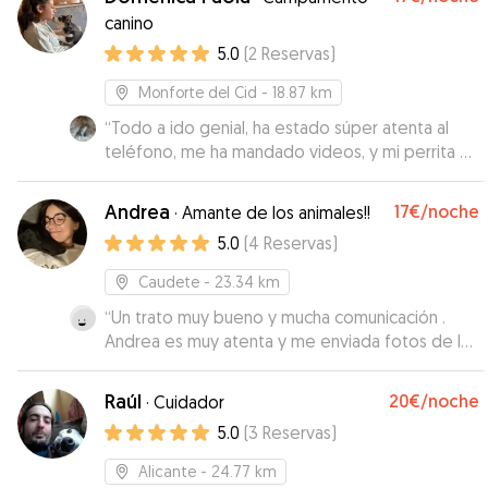
canino
5.0
(
2
Reservas
)
Monforte del Cid
- 18.87 km
“
Todo a ido genial, ha estado súper atenta al
teléfono, me ha mandado videos, y mi perrita a
he estado encantada al aire libre, con muchos
mimos y en compañía de sus perritos que son
Andrea
17€
/noche
·
Amante de los animales!!
encantadores
”
5.0
(
4
Reservas
)
Caudete
- 23.34 km
“
Un trato muy bueno y mucha comunicación .
Andrea es muy atenta y me enviada fotos de la
perrita cada día . Volveré a repetir seguro
”
Raúl
20€
/noche
·
Cuidador
5.0
(
3
Reservas
)
Alicante
- 24.77 km