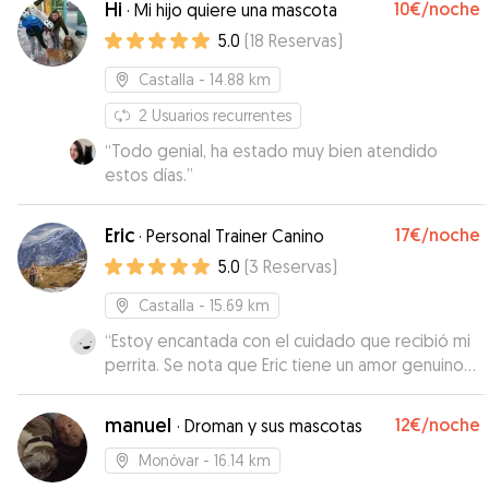
Hi
10€
/noche
·
Mi hijo quiere una mascota
5.0
(
18
Reservas
)
Castalla
- 14.88 km
2
Usuarios recurrentes
“
Todo genial, ha estado muy bien atendido
estos días.
”
Eric
17€
/noche
·
Personal Trainer Canino
5.0
(
3
Reservas
)
Castalla
- 15.69 km
“
Estoy encantada con el cuidado que recibió mi
perrita. Se nota que Eric tiene un amor genuino
por los animales. Ha sido muy atento,
responsable y cariñoso en todo momento. Me
manuel
12€
/noche
·
Droman y sus mascotas
mantuvo informada con fotos, vídeos y
mensajes, y Kira a regresado feliz y tranquila. Sin
Monóvar
- 16.14 km
duda volvería a confiar en él.
”