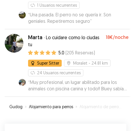
1
Usuarios recurrentes
“
Una pasada. El perro no se quería ir. Son
geniales. Repetiremos seguro
”
Marta
18€
/noche
·
Lo cuidare como lo ciudas
tu
5.0
(
205
Reservas
)
Super Sitter
Moralet
- 24.81 km
24
Usuarios recurrentes
“
Muy profesional, un lugar abilitado para los
animales con piscina canina y todo!! Bluey sabía
que lo iba a pasar muy bien. Contesta muy
rápido a los mensajes de la aplicación, y el móvil.
Gudog
»
Alojamiento para perros
»
Alojamiento de perros en Sax
Me sentí muy tranquila en dejar a mis animales
queridos allí.
”