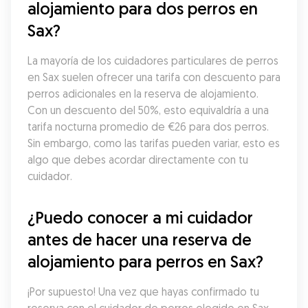
alojamiento para dos perros en 
Sax?
La mayoría de los cuidadores particulares de perros 
en Sax suelen ofrecer una tarifa con descuento para 
perros adicionales en la reserva de alojamiento. 
Con un descuento del 50%, esto equivaldría a una 
tarifa nocturna promedio de €26 para dos perros. 
Sin embargo, como las tarifas pueden variar, esto es 
algo que debes acordar directamente con tu 
cuidador.
¿Puedo conocer a mi cuidador 
antes de hacer una reserva de 
alojamiento para perros en Sax?
¡Por supuesto! Una vez que hayas confirmado tu 