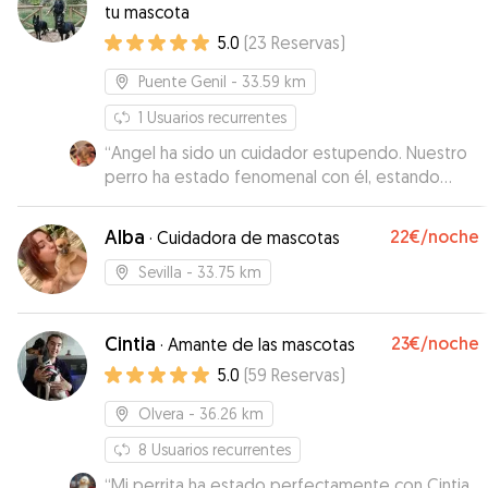
tu mascota
5.0
(
23
Reservas
)
Puente Genil
- 33.59 km
1
Usuarios recurrentes
“
Angel ha sido un cuidador estupendo. Nuestro
perro ha estado fenomenal con él, estando
atendido todo el tiempo y muy bien cuidado.
Sin duda, volveremos a dejarlo con Angel.
”
Alba
22€
/noche
·
Cuidadora de mascotas
Sevilla
- 33.75 km
Cintia
23€
/noche
·
Amante de las mascotas
5.0
(
59
Reservas
)
Olvera
- 36.26 km
8
Usuarios recurrentes
“
Mi perrita ha estado perfectamente con Cintia.