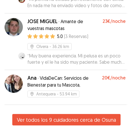
En nada me ha enviado video y fotos de como
estaba y la verdad que parecia que estuviera en
su casa
”
JOSE MIGUEL
23€
/noche
·
Amante de
vuestras mascotas
5.0
(
3
Reservas
)
Olvera
- 36.26 km
“
Muy buena experiencia. Mi pelusa es un poco
fuerte y el le ha sido muy paciente. Sabe mucho
y se le ve el amor que tiene por las mascotas.
”
Ana
20€
/noche
·
VidaDeCan: Servicios de
Bienestar para tu Mascota,
Antequera
- 53.94 km
Ver todos los 9 cuidadores cerca de Osuna