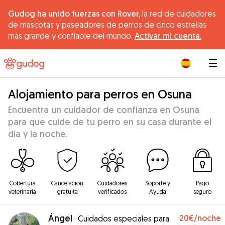
Gudog ha unido fuerzas con Rover,
la red de cuidadores
de mascotas y paseadores de perros de cinco estrellas
más grande y confiable del mundo.
Activar mi cuenta.
|
Alojamiento para perros en Osuna
Encuentra un cuidador de confianza en Osuna
para que cuide de tu perro en su casa durante el
día y la noche.
Cobertura
Cancelación
Cuidadores
Soporte y
Pago
veterinaria
gratuita
verificados
Ayuda
seguro
Ángel
20€
/noche
·
Cuidados especiales para