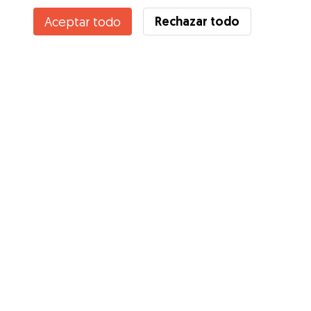
Rechazar todo
Aceptar todo
Servicios
Cómo funciona
Sobre Gudog
Opiniones
Cobertura Veterinaria
Consejos para dueños de perros
Consejos para cuidadores
Hazte cuidador
Blog