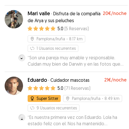
pendiente de todo. Sin duda, repetiré con él.
”
Mari valle
20€
/noche
·
Disfruta de la compañía
de Arya y sus peluches
5.0
(
5
Reservas
)
Pamplona/Iruña
- 8.17 km
1
Usuarios recurrentes
“
Son una pareja muy amable y responsable.
Cuidan muy bien de Darwin y en las fotos que
nos envían a diario, se ve a Darwin tranquilo con
ellos. Repetiremos sin duda.
”
Eduardo
21€
/noche
·
Cuidador mascotas
5.0
(
71
Reservas
)
Super Sitter
Pamplona/Iruña
- 8.49 km
9
Usuarios recurrentes
“
Es nuestra primera vez con Eduardo. Lola ha
estado feliz con el. Nos ha mantenido