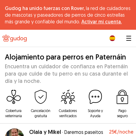
Gudog ha unido fuerzas con Rover,
la red de cuidadores
de mascotas y paseadores de perros de cinco estrellas
más grande y confiable del mundo.
Activar mi cuenta.
|
Alojamiento para perros en Paternáin
Encuentra un cuidador de confianza en Paternáin
para que cuide de tu perro en su casa durante el
día y la noche.
Cobertura
Cancelación
Cuidadores
Soporte y
Pago
veterinaria
gratuita
verificados
Ayuda
seguro
Olaia y Mikel
25€
/noche
·
Daremos paseitos