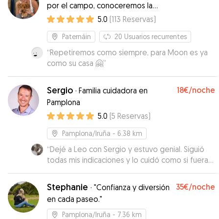
por el campo, conoceremos la
ciudad y con Guss hará muy buenas
5.0
(
113
Reservas
)
migas!! es muy juguetón y se
Paternáin
20
Usuarios recurrentes
llevarán genial!Aquí tendrá...
“
Repetiremos como siempre, para Moon es ya
como su casa 🤗
”
Sergio
18€
/noche
·
Familia cuidadora en
Pamplona
5.0
(
5
Reservas
)
Pamplona/Iruña
- 6.38 km
“
Dejé a Leo con Sergio y estuvo genial. Siguió
todas mis indicaciones y lo cuidó como si fuera
suyo. Me estuvo informando todo el tiempo.
Repetiremos sin duda con Sergio.
”
Stephanie
35€
/noche
·
"Confianza y diversión
en cada paseo."
Pamplona/Iruña
- 7.36 km