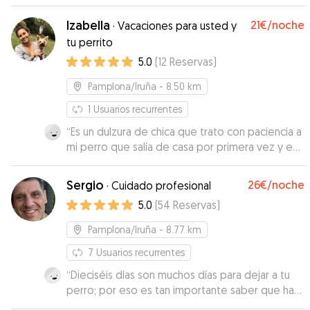
informados a diario con fotos y videos. Sin duda
alguna, repetiremos!!!
”
Izabella
21€
/noche
·
Vacaciones para usted y
tu perrito
5.0
(
12
Reservas
)
Pamplona/Iruña
- 8.50 km
1
Usuarios recurrentes
“
Es un dulzura de chica que trato con paciencia a
mi perro que salía de casa por primera vez y eso
que no se lo puso nada fácil. Mil gracias Repetiré
sin duda
”
Sergio
26€
/noche
·
Cuidado profesional
5.0
(
54
Reservas
)
Pamplona/Iruña
- 8.77 km
7
Usuarios recurrentes
“
Dieciséis días son muchos días para dejar a tu
perro; por eso es tan importante saber que ha
estado tan bien cuidado como con nosotros