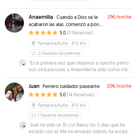
Anaemilia
25€
/noche
·
Cuando a Dios se le
acabaron las alas, comenzó a poner
patitas.
5.0
(
11
Reservas
)
Pamplona/Iruña
- 8.12 km
2
Usuarios recurrentes
“
Es la primera vez que dejamos a nuestro perro
con otra persona, y Anaemilia ha sido como más
de la familia para él. Se quedó un fin de semana
con ella y nos mantuvo informados de todo,
Juan
20€
/noche
·
Perrero cuidador paseante.
cuando lo sacaba al paseo, o cuando jugaba con
5.0
(
14
Reservas
)
el en casa... Si tuviésemos que repetir, sin
dudarlo contigo Anaemilia!
”
Pamplona/Iruña
- 8.15 km
1
Usuarios recurrentes
“
Juan ha sido un 10 con Bansy los 3 días que ha
estado con el. Me ha enviado vídeos, ha estado