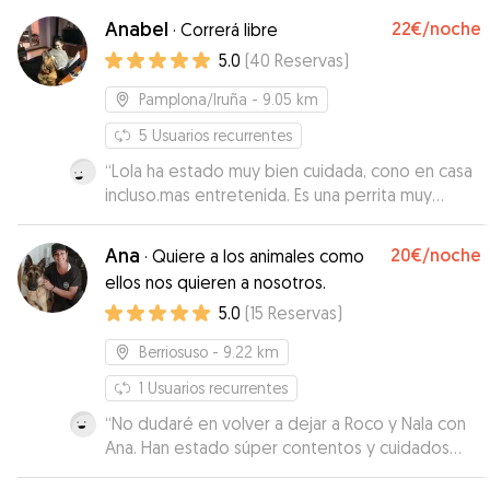
mismos y que lo ha pasado fenomenal con los
Anabel
22€
/noche
·
Correrá libre
otros perros... Sergi, Belén, muchas gracias!!
”
5.0
(
40
Reservas
)
Pamplona/Iruña
- 9.05 km
5
Usuarios recurrentes
“
Lola ha estado muy bien cuidada, cono en casa
incluso.mas entretenida. Es una perrita muy
mayor con cuidados especiales y toso ha
ido.genial. sin duda si lo necesito volverá con
Ana
20€
/noche
·
Quiere a los animales como
Anabel. Muchas gracias
”
ellos nos quieren a nosotros.
5.0
(
15
Reservas
)
Berriosuso
- 9.22 km
1
Usuarios recurrentes
“
No dudaré en volver a dejar a Roco y Nala con
Ana. Han estado súper contentos y cuidados
con ella. Todos los días envío de vídeos para