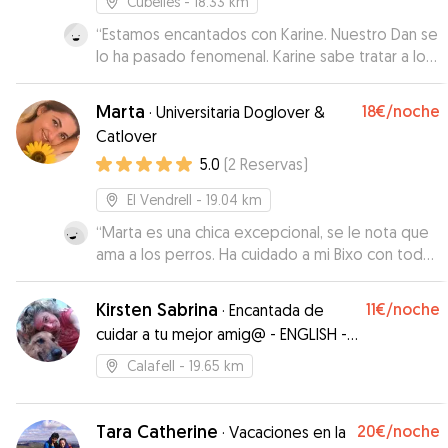
Cubelles
- 18.33 km
“
Estamos encantados con Karine. Nuestro Dan se
lo ha pasado fenomenal. Karine sabe tratar a los
animales y les da mucho afecto y cariño. Me ha
llamado la atención positivamente que cada día
Marta
18€
/noche
·
Universitaria Doglover &
lo haya sacado a pasear aunque en la casa ya
Catlover
dispone de mucho espacio. Esto demuestra lo
5.0
(
2
Reservas
)
buena profesional que és. Espero que en el
futuro, cuando se presente la ocasión, podamos
El Vendrell
- 19.04 km
seguir contando con sus servicios. Dan estará
encantado.
“
Marta es una chica excepcional, se le nota que
”
ama a los perros. Ha cuidado a mi Bixo con todo
el cariño, nos ha mantenido informados de como
estaba en cada momento. La recomiendo
Kirsten Sabrina
11€
/noche
·
Encantada de
muchísimo. REPETIREMOS SEGURO
”
cuidar a tu mejor amig@ - ENGLISH -
DEUTSCH
Calafell
- 19.65 km
Tara Catherine
20€
/noche
·
Vacaciones en la