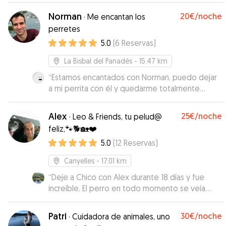
grandullón. Nos ha ido informando cada día de
Norman
20€
/noche
·
Me encantan los
cómo se encontraba Jack y sin duda
perretes
repetiremos. 100% recomendable!
”
5.0
(
6
Reservas
)
La Bisbal del Panadés
- 15.47 km
“
Estamos encantados con Norman, puedo dejar
a mi perrita con él y quedarme totalmente
tranquila. La comunicación ha sido perfecta, es
muy atento. Totalmente recomendable.
”
Alex
25€
/noche
·
Leo & Friends, tu pelud@
feliz,🐾🐕🏡❤️
5.0
(
12
Reservas
)
Canyelles
- 17.01 km
“
Deje a Chico con Alex durante 18 días y fue
increíble. El perro en todo momento se veía
contento, activo y muy integrado con el resto
de perros y Alex me tenía al tanto
Patri
30€
/noche
·
Cuidadora de animales, uno
constantemente enviándome fotos y vídeos. El