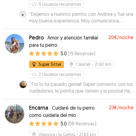
11
Usuarios recurrentes
“
Dejamos a nuestro perrito con Andrea y fue una
muy buena experiencia. Muy comunicativa,
amable y comprensiva. Envió fotos y nos iba
contando cómo se encontraba Edi y qué tal se
Pedro
20€
/noche
·
Amor y atención familiar
iba adaptando. Sin duda si necesitamos a alguien
para tu perro
de confianza para que cuide a nuestro perrito,
5.0
(
19
Reservas
)
volveremos a contactar con Andrea.
”
Super Sitter
Calafell
- 21.82 km
2
Usuarios recurrentes
“
Tro lo ha pasado genial! Súper contento con los
cuidadores, la perrita que tienen y la piscina! Han
sido muy atentos en todo momento y a
cualquier hora. Se lo han llevado de paseo, a la
Encarna
23€
/noche
·
Cuidaré de tu perro
playa, cuidadosos con la comida y su estado de
como cuidaría del mío
ánimo y sin jaulas! Repetiremos seguro!
”
5.0
(
58
Reservas
)
Vilanova i la Geltrú
- 21.83 km