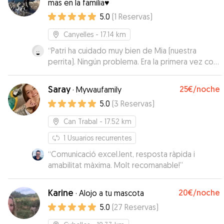
mas en la familia♥️
trato es súper individualizado y Alex les procura
5.0
(
1
Reservas
)
un gran cuidado, así como buenos paseos por la
zona. Repetiré seguro porque me da confianza
Canyelles
- 17.14 km
y veo que Chico está feliz quedándose con
Alex.
“
Patri ha cuidado muy bien de Mia (nuestra
”
perrita). Ningún problema. Era la primera vez con
ella y sin duda repetiremos.
”
Saray
25€
/noche
·
Mywaufamily
5.0
(
3
Reservas
)
Can Trabal
- 17.52 km
1
Usuarios recurrentes
“
Comunicació excel.lent, resposta ràpida i
amabilitat màxima. Molt recomanable!
”
Karine
20€
/noche
·
Alojo a tu mascota
5.0
(
27
Reservas
)