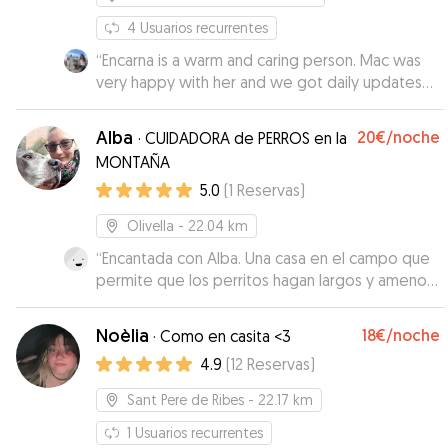
4
Usuarios recurrentes
“
Encarna is a warm and caring person. Mac was
very happy with her and we got daily updates
with photos. So glad we discovered her for our
Mac. Thank you Encarna!
”
Alba
20€
/noche
·
CUIDADORA de PERROS en la
MONTAÑA
5.0
(
1
Reservas
)
Olivella
- 22.04 km
“
Encantada con Alba. Una casa en el campo que
permite que los perritos hagan largos y amenos
paseos. Además en la casa hay niños que adoran
los animales y les encanta jugar con nuestros
Noèlia
18€
/noche
·
Como en casita <3
peludos. Repetiré seguro!
”
4.9
(
12
Reservas
)
Sant Pere de Ribes
- 22.17 km
1
Usuarios recurrentes