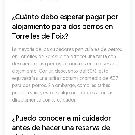
¿Cuánto debo esperar pagar por 
alojamiento para dos perros en 
Torrelles de Foix?
La mayoría de los cuidadores particulares de perros 
en Torrelles de Foix suelen ofrecer una tarifa con 
descuento para perros adicionales en la reserva de 
alojamiento. Con un descuento del 50%, esto 
equivaldría a una tarifa nocturna promedio de €37 
para dos perros. Sin embargo, como las tarifas 
pueden variar, esto es algo que debes acordar 
directamente con tu cuidador.
¿Puedo conocer a mi cuidador 
antes de hacer una reserva de 