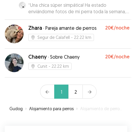
“
Una chica súper simpática! Ha estado
enviándome fotos de mi perra toda la semana,
he visto a Keira súper feliz y como en casa.
Teníamos miedo por que era la primera vez que
Zhara
20€
/noche
·
Pareja amante de perros
se quedaba fuera de casa. Pero ha sido todo un
éxito gracias a Noelia.
”
Segur de Calafell
- 22.22 km
Chaeny
20€
/noche
·
Sobre Chaeny
Cunit
- 22.22 km
1
2
Gudog
»
Alojamiento para perros
»
Alojamiento de perros en Torrelles de Foix