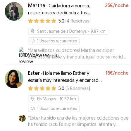
Martha
25€
/noche
·
Cuidadora amorosa,
respetuosa y dedicada a tus
peludos
5.0
(
4
Reservas
)
Sant Jaume dels Domenys
- 9.87 km
1
Usuarios recurrentes
“
Maravillosos cuidadores! Martha es súper
cariñosa, amable y tranquila, igual que su marido.
Estaré siempre muy agradecida porque no
estamos acostumbrados a dejar a Doc en algún
Ester
18€
/noche
·
Hola me llamo Esther y
sitio sin nosotros. Con ellos ha estado tranquilo y
estaría muy interesada y encantada
súper feliz al lado de su nueva amiga perruna
en ser la cuidadora de tus mascotas
5.0
(
5
Reservas
)
Matilda, una perrita encantadora y amorosa.
Martha estuvo todo el tiempo enviándome
Els Monjos
- 10.82 km
fotos y vídeos de cómo estaba marchando
todo. Ha resultado una experiencia perfecta!. Sin
1
Usuarios recurrentes
dudarlo repetiremos con ellos en caso de
“
Ester ha sido una de las mejores cuidadoras que
necesitarlo y los recomendaré siempre. Mil
ha tenido Jack. Es super simpática, atenta y
gracias!
”
dedicada al cuidado de nuestro pequeño