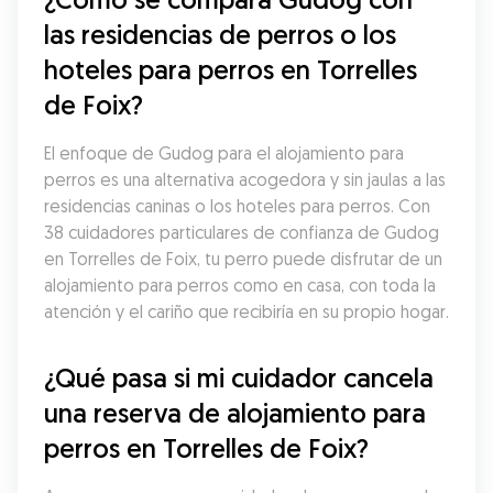
las residencias de perros o los 
hoteles para perros en Torrelles 
de Foix?
El enfoque de Gudog para el alojamiento para 
perros es una alternativa acogedora y sin jaulas a las 
residencias caninas o los hoteles para perros. Con 
38 cuidadores particulares de confianza de Gudog 
en Torrelles de Foix, tu perro puede disfrutar de un 
alojamiento para perros como en casa, con toda la 
atención y el cariño que recibiría en su propio hogar.
¿Qué pasa si mi cuidador cancela 
una reserva de alojamiento para 
perros en Torrelles de Foix?