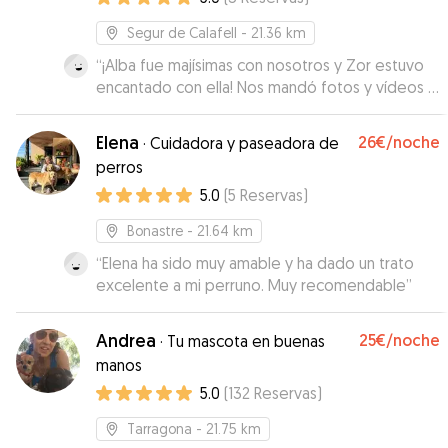
Segur de Calafell
- 21.36 km
“
¡Alba fue majísimas con nosotros y Zor estuvo
encantado con ella! Nos mandó fotos y vídeos y
se le veía a gusto, y Balto era justo lo que Zor
necesitaba: un perro tranquilo que le dejó su
Elena
26€
/noche
·
Cuidadora y paseadora de
espacio en todo momento. ¡Sin duda
perros
repetiríamos!
”
5.0
(
5
Reservas
)
Bonastre
- 21.64 km
“
Elena ha sido muy amable y ha dado un trato
excelente a mi perruno. Muy recomendable
”
Andrea
25€
/noche
·
Tu mascota en buenas
manos
5.0
(
132
Reservas
)
Tarragona
- 21.75 km