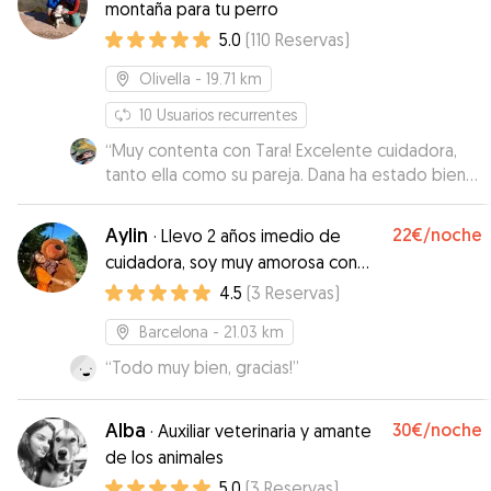
montaña para tu perro
5.0
(
110
Reservas
)
Olivella
- 19.71 km
10
Usuarios recurrentes
“
Muy contenta con Tara! Excelente cuidadora,
tanto ella como su pareja. Dana ha estado bien
cuidada y me ha informado con vídeos de como
iba todo. La recomiendo! Nosotras repetiremos,
Aylin
22€
/noche
·
Llevo 2 años imedio de
gracias Tara 😊
”
cuidadora, soy muy amorosa con
nuestra amigos de 4 patas
4.5
(
3
Reservas
)
Barcelona
- 21.03 km
“
Todo muy bien, gracias!
”
Alba
30€
/noche
·
Auxiliar veterinaria y amante
de los animales
5.0
(
3
Reservas
)