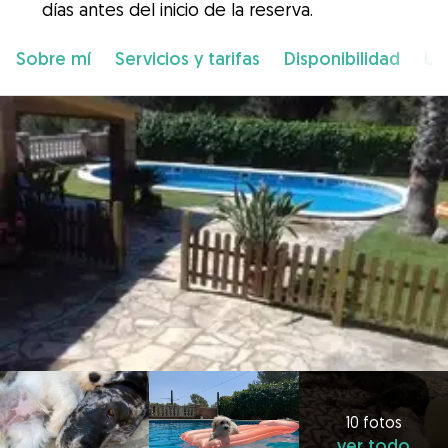
días antes del inicio de la reserva.
Sobre mí
Servicios y tarifas
Disponibilidad
Ub
10 fotos
ver todo