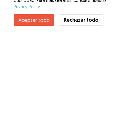
publicidad. Para más detalles, consulte nuestra
Privacy Policy
.
Contacta con Saray
Rechazar todo
Aceptar todo
¿Conoces los Beneficios de Gudog? Ver más
Servicios
Cómo funciona
Sobre Gudog
Opiniones
Cobertura Veterinaria
Consejos para dueños de perros
Consejos para cuidadores
Hazte cuidador