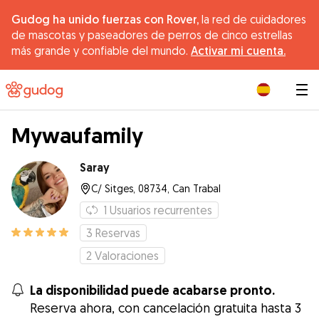
Gudog ha unido fuerzas con Rover,
la red de cuidadores
de mascotas y paseadores de perros de cinco estrellas
más grande y confiable del mundo.
Activar mi cuenta.
|
Mywaufamily
Saray
C/ Sitges, 08734, Can Trabal
1
Usuarios recurrentes
3
Reservas
2
Valoraciones
La disponibilidad puede acabarse pronto.
Reserva ahora, con cancelación gratuita hasta 3