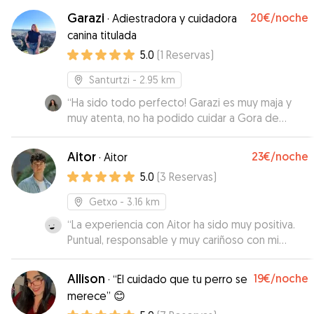
Garazi
20€
/noche
·
Adiestradora y cuidadora
canina titulada
5.0
(
1
Reservas
)
Santurtzi
- 2.95 km
“
Ha sido todo perfecto! Garazi es muy maja y
muy atenta, no ha podido cuidar a Gora de
mejor manera.
”
Aitor
23€
/noche
·
Aitor
5.0
(
3
Reservas
)
Getxo
- 3.16 km
“
La experiencia con Aitor ha sido muy positiva.
Puntual, responsable y muy cariñoso con mi
perro. Se nota que le encantan los animales y
que tiene experiencia.
”
Allison
19€
/noche
·
“El cuidado que tu perro se
merece” 😊