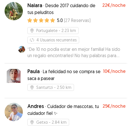
Naiara
22€
/noche
·
Desde 2017 cuidando de
tus peluditos
5.0
(
27
Reservas
)
Portugalete
- 2.23 km
4
Usuarios recurrentes
“
De 10 no podía estar en mejor familia! Ha sido
un regalo encontrarles! No hay palabras para
describir como han cuidado a nuestro txikitin!
”
Paula
10€
/noche
·
La felicidad no se compra se
saca a pasear
Santurtzi
- 2.50 km
Andres
25€
/noche
·
Cuidador de mascotas, tu
cuidador fiel ✨
Getxo
- 2.84 km