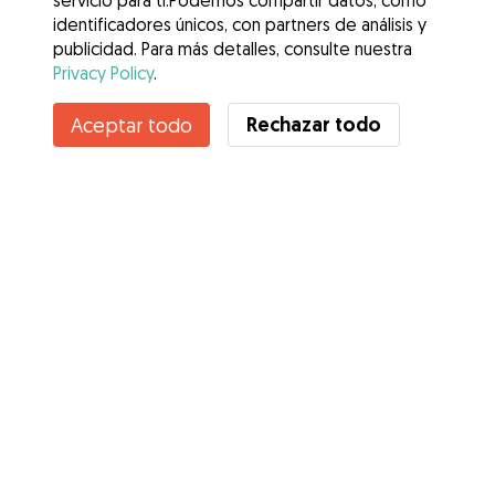
servicio para ti.Podemos compartir datos, como
identificadores únicos, con partners de análisis y
publicidad. Para más detalles, consulte nuestra
Privacy Policy
.
Rechazar todo
Aceptar todo
Servicios
Cómo funciona
Sobre Gudog
Opiniones
Cobertura Veterinaria
Consejos para dueños de perros
Consejos para cuidadores