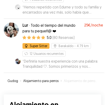
“
Hemos repetido con Edurne y todo su familia y
encantados una vez más, solo había que
observar como la recibió mi perrete cuando la
volvió a ver, estaba muy contento
”
Lur
25€
/noche
·
Todo el tiempo del mundo
para tu pequeñ@ ❤️
5.0
(
80
Reservas
)
Super Sitter
Barakaldo
- 4.79 km
12
Usuarios recurrentes
“
Definiría nuestra experiencia con una palabra:
Tranquilidad 🤍. Somos primerizos y nos
agobiaba mucho el tema, pero hemos tenido
demasiada suerte…! Dobby ha estado en las
Gudog
»
Alojamiento para perros
»
Alojamiento de perros en Trapagaran
mejores manos, lleno de mimos y con una familia
que sabe lo que hace y además lo hace con
gusto y cariño. Nos han llegado fotos y videos
constantemente y damos fe de que Dobby ha
Alojamiento en
estado como en casa. Sin duda volveremos a