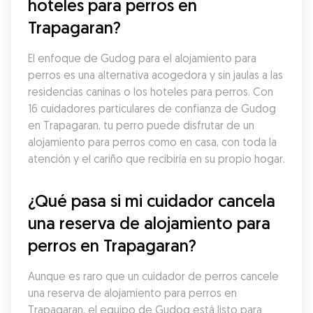
hoteles para perros en 
Trapagaran?
El enfoque de Gudog para el alojamiento para 
perros es una alternativa acogedora y sin jaulas a las 
residencias caninas o los hoteles para perros. Con 
16 cuidadores particulares de confianza de Gudog 
en Trapagaran, tu perro puede disfrutar de un 
alojamiento para perros como en casa, con toda la 
atención y el cariño que recibiría en su propio hogar.
¿Qué pasa si mi cuidador cancela 
una reserva de alojamiento para 
perros en Trapagaran?
Aunque es raro que un cuidador de perros cancele 
una reserva de alojamiento para perros en 
Trapagaran, el equipo de Gudog está listo para 