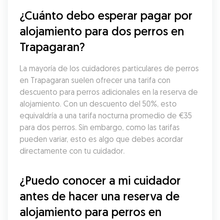
¿Cuánto debo esperar pagar por 
alojamiento para dos perros en 
Trapagaran?
La mayoría de los cuidadores particulares de perros 
en Trapagaran suelen ofrecer una tarifa con 
descuento para perros adicionales en la reserva de 
alojamiento. Con un descuento del 50%, esto 
equivaldría a una tarifa nocturna promedio de €35 
para dos perros. Sin embargo, como las tarifas 
pueden variar, esto es algo que debes acordar 
directamente con tu cuidador.
¿Puedo conocer a mi cuidador 
antes de hacer una reserva de 
alojamiento para perros en 