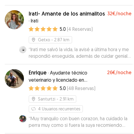
Irati- Amante de los animalitos
32€
/noche
·
Irati
5.0
(
4
Reservas
)
Getxo
- 2.87 km
“
Irati me salvó la vida, la avisé a última hora y me
respondió enseguida, además de cuidar genial
de mi perrita tiene una perrita riquísima y
estuvieron jugando así que SUPER!!!!
”
Enrique
26€
/noche
·
Ayudante técnico
veterinario y licenciado en
Zootécnia
5.0
(
48
Reservas
)
Santurtzi
- 2.91 km
4
Usuarios recurrentes
“
Muy tranquilo con buen corazon, ha cuidado la
perra muy como si fuera la suya recomiendo
100%
”