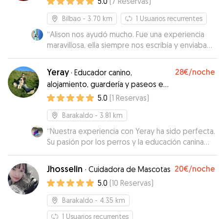
5.0
(
7
Reservas
)
Bilbao
- 3.70 km
1
Usuarios recurrentes
“
Alison nos ayudó mucho. Fue una experiencia
maravillosa, ella siempre nos escribía y enviaba
fotos. Nuestro perro quedó muy contento.
”
Yeray
28€
/noche
·
Educador canino,
alojamiento, guardería y paseos en
Vizcaya
5.0
(
1
Reservas
)
Barakaldo
- 3.81 km
“
Nuestra experiencia con Yeray ha sido perfecta.
Su pasión por los perros y la educación canina
respetuosa se nota en la profesionalidad y la
tranquilidad que transmite. Terra ha estado
Jhosselin
20€
/noche
·
Cuidadora de Mascotas
encantada 🥰
”
5.0
(
10
Reservas
)
Barakaldo
- 4.35 km
1
Usuarios recurrentes