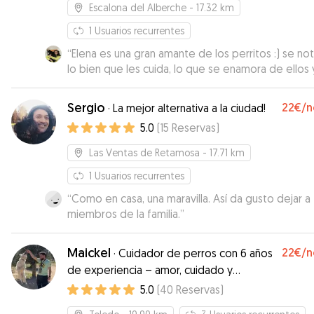
Escalona del Alberche
- 17.32 km
1
Usuarios recurrentes
“
Elena es una gran amante de los perritos :) se no
lo bien que les cuida, lo que se enamora de ellos 
que disfruta de tenerlos! Contaremos contigo, sin
duda :)
”
Sergio
22€
/n
·
La mejor alternativa a la ciudad!
5.0
(
15
Reservas
)
Las Ventas de Retamosa
- 17.71 km
1
Usuarios recurrentes
“
Como en casa, una maravilla. Así da gusto dejar a
miembros de la familia.
”
Maickel
22€
/n
·
Cuidador de perros con 6 años
de experiencia – amor, cuidado y
compañía para tu mejor amig
5.0
(
40
Reservas
)