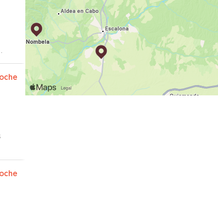
oche
s
oche