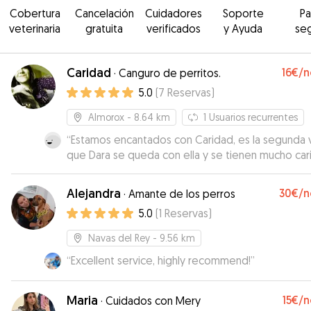
Cobertura
Cancelación
Cuidadores
Soporte
P
veterinaria
gratuita
verificados
y Ayuda
se
Caridad
16€
/n
·
Canguro de perritos.
5.0
(
7
Reservas
)
Almorox
- 8.64 km
1
Usuarios recurrentes
“
Estamos encantados con Caridad, es la segunda 
que Dara se queda con ella y se tienen mucho car
Saber que está con ella nos da mucha tranquilida
que la cuidad de manera inmejorable 😃
”
Alejandra
30€
/n
·
Amante de los perros
5.0
(
1
Reservas
)
Navas del Rey
- 9.56 km
“
Excellent service, highly recommend!
”
Maria
15€
/n
·
Cuidados con Mery