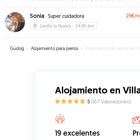
congéneres majos.
”
Sonia
25€
/n
·
Super cuidadora
Sevilla la Nueva
- 24.85 km
Gudog
»
Alojamiento para perros
»
Alojamiento de perros en Villa del Pra
Alojamiento en Vill
5
(
167
Valoraciones
)
19 excelentes
Pr