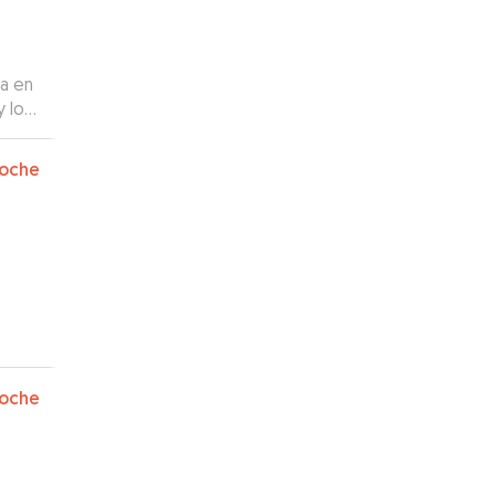
ta en
y lo
oche
oche