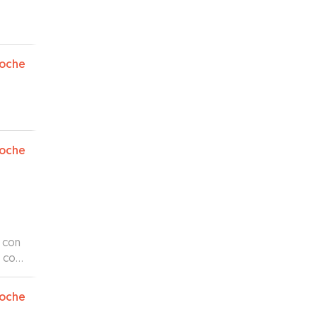
oche
oche
 con
 con
 sus
.
”
oche