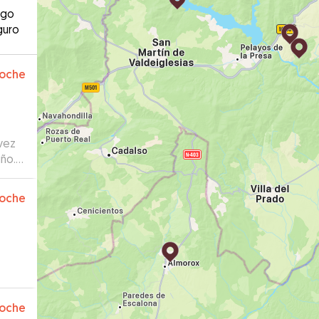
ago
guro
oche
vez
iño.
d por
oche
oche