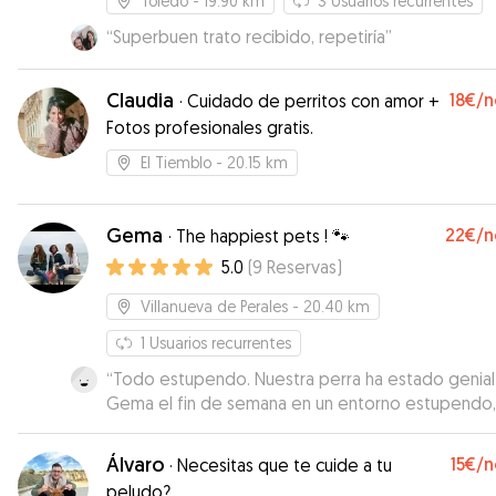
Toledo
- 19.90 km
3
Usuarios recurrentes
“
Superbuen trato recibido, repetiría
”
Claudia
18€
/n
·
Cuidado de perritos con amor +
Fotos profesionales gratis.
El Tiemblo
- 20.15 km
Gema
22€
/n
·
The happiest pets ! 🐾
5.0
(
9
Reservas
)
Villanueva de Perales
- 20.40 km
1
Usuarios recurrentes
“
Todo estupendo. Nuestra perra ha estado genial
Gema el fin de semana en un entorno estupendo,
todos sus animales, y nosotros muy tranquilos con
vídeos y fotos. Muchas gracias a Gema y su familia
Álvaro
15€
/n
·
Necesitas que te cuide a tu
peludo?