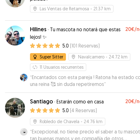
Las Ventas de Retamosa
- 21.37 km
Hilines
20€
/n
·
Tu mascota no notará que estas
lejos! ✨
5.0
(
101
Reservas
)
Super Sitter
Navalcarnero
- 24.72 km
11
Usuarios recurrentes
“
Encantados con esta pareja ! Ratona ha estado 
una reina 🥰 sin duda repetiremos
”
Santiago
20€
/n
·
Estarán como en casa
5.0
(
4
Reservas
)
Robledo de Chavela
- 24.76 km
“
Excepcional, no tiene precio el saber a tu masco
tan buenas manos y en compañía de otros