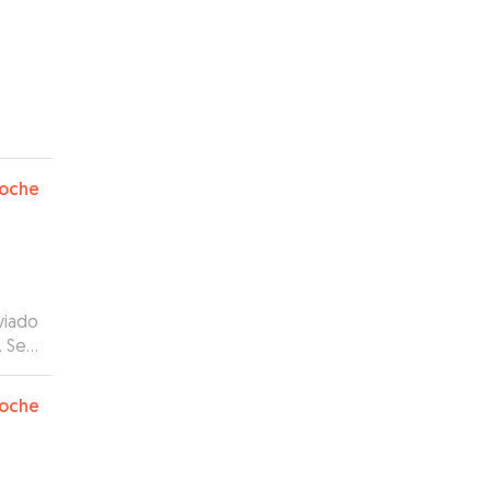
oche
viado
. Se
oche