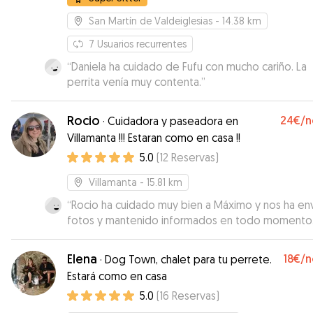
San Martín de Valdeiglesias
- 14.38 km
7
Usuarios recurrentes
“
Daniela ha cuidado de Fufu con mucho cariño. La
perrita venía muy contenta.
”
Rocio
24€
/n
·
Cuidadora y paseadora en
Villamanta !!! Estaran como en casa !!
5.0
(
12
Reservas
)
Villamanta
- 15.81 km
“
Rocio ha cuidado muy bien a Máximo y nos ha en
fotos y mantenido informados en todo momento
nota que Máximo ha estado muy contento.
Repetiremos!
”
Elena
18€
/n
·
Dog Town, chalet para tu perrete.
Estará como en casa
5.0
(
16
Reservas
)