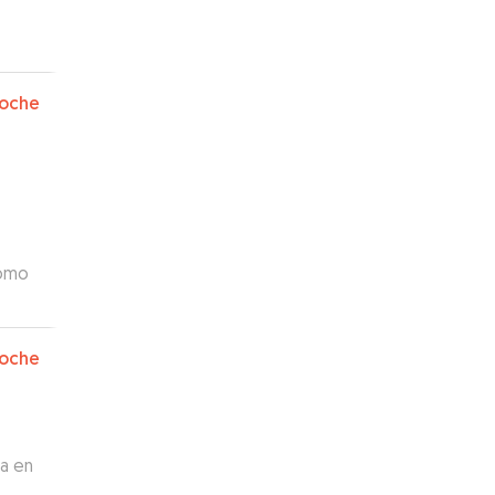
oche
como
oche
ta en