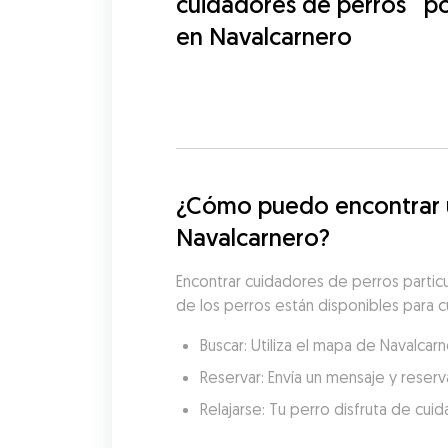
cuidadores de perros
p
en Navalcarnero
¿Cómo puedo encontrar un
Navalcarnero?
Encontrar cuidadores de perros partic
de los perros están disponibles para cu
Buscar: Utiliza el mapa de Navalca
Reservar: Envía un mensaje y reserva
Relajarse: Tu perro disfruta de cui