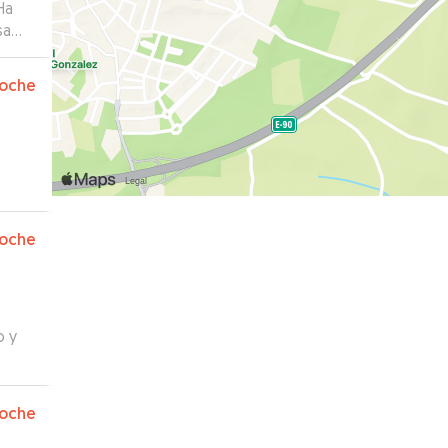
Ha
sa
es
de
oche
Ha
o no
oche
o y
oche