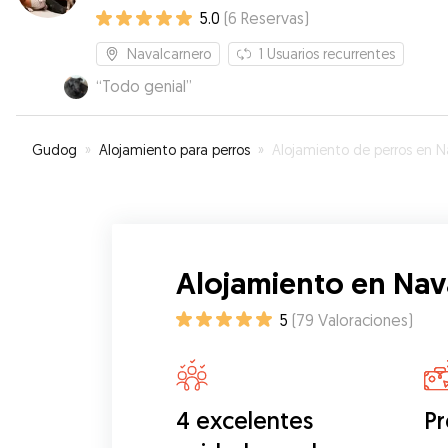
5.0
(
6
Reservas
)
Navalcarnero
1
Usuarios recurrentes
“
Todo genial
”
Gudog
»
Alojamiento para perros
»
Alojamiento de perros en Navalcarne
Alojamiento en Nav
5
(
79
Valoraciones
)
4 excelentes
Pr