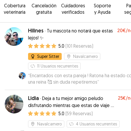
Cobertura
Cancelación
Cuidadores
Soporte
P
veterinaria
gratuita
verificados
y Ayuda
se
Hilines
20€
/n
·
Tu mascota no notará que estas
lejos! ✨
5.0
(
101
Reservas
)
Super Sitter
Navalcarnero
11
Usuarios recurrentes
“
Encantados con esta pareja ! Ratona ha estado 
una reina 🥰 sin duda repetiremos
”
Lidia
25€
/n
·
Deja a tu mejor amigo peludo
disfrutando mientras que estas de viaje o
vacaciones
5.0
(
59
Reservas
)
Navalcarnero
4
Usuarios recurrentes