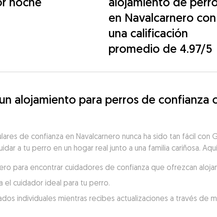
or noche
alojamiento de perr
en Navalcarnero con
una calificación
promedio de 4.97/5
 alojamiento para perros de confianza c
ulares de confianza en Navalcarnero nunca ha sido tan fácil co
idar a tu perro en un hogar real junto a una familia cariñosa. Aq
rnero para encontrar cuidadores de confianza que ofrezcan aloja
 el cuidador ideal para tu perro.
dados individuales mientras recibes actualizaciones a través de 