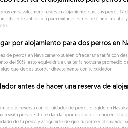
erros en Navalcarnero reservan alojamiento para sus perros 17 dí
suficiente antelación para evitar el estrés de último minuto, y
nte.
gar por alojamiento para dos perros en N
res de perros en Navalcarnero suelen ofrecer una tarifa con desc
nto del 50%, esto equivaldría a una tarifa nocturna promedio d
es algo que debes acordar directamente con tu cuidador.
ador antes de hacer una reserva de aloja
irmado tu reserva con el cuidador de perros elegido en Navalc
na visita previa. Esto te dará la oportunidad de conocer el hoga
idado de tu perro y asegurarte de que tu perro y el cuidador s