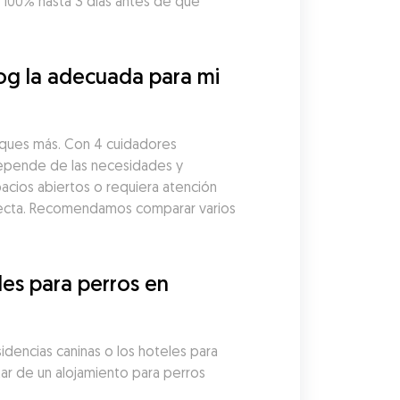
00% hasta 3 días antes de que 
og la adecuada para mi 
sques más. Con 4 cuidadores 
depende de las necesidades y 
acios abiertos o requiera atención 
fecta. Recomendamos comparar varios 
es para perros en 
idencias caninas o los hoteles para 
r de un alojamiento para perros 