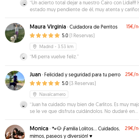
“
Un acierto total dejar a nuestro Cairo con Lidia!!!! 
estado muy pendiente de él, muy atenta y cariño
ganándose su confianza; nos ha mandado mensaj
con fotos y vídeos cada día. Tiene una finca gran
Maura Virginia
15€
/n
·
Cuidadora de Perritos
donde los perros pueden pasear y jugar felices. 
5.0
(
1
Reservas
)
sido la primera vez cuidando a nuestro perro, per
será la última. Muchas gracias Lidia!!!
”
Madrid
- 3.53 km
“
Mi perra vuelve feliz.
”
Juan
25€
/n
·
Felicidad y seguridad para tu perro
5.0
(
3
Reservas
)
Navalcarnero
“
Juan ha cuidado muy bien de Carlitos. Es muy maj
se le ve que disfruta cuidándolos. No dudaré en
dejarle otra vez si lo necesito.
”
Monica
29€
/n
·
🐾🐶 ¡Familia Lolitos... Cuidados,
mimos, paseos y diversión! ♥️