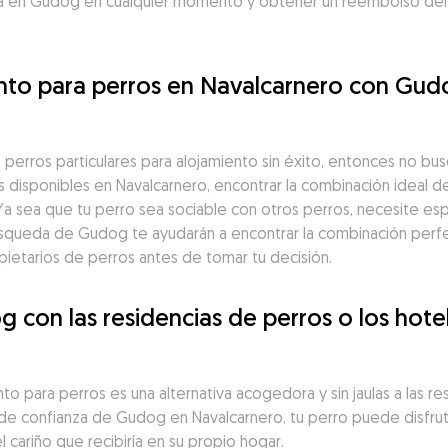
a en Gudog en cualquier momento y obtener un reembolso del 1
ento para perros en Navalcarnero con Gud
perros particulares para alojamiento sin éxito, entonces no bu
os disponibles en Navalcarnero, encontrar la combinación ideal 
Ya sea que tu perro sea sociable con otros perros, necesite esp
 búsqueda de Gudog te ayudarán a encontrar la combinación per
opietarios de perros antes de tomar tu decisión.
on las residencias de perros o los hotel
 para perros es una alternativa acogedora y sin jaulas a las res
 de confianza de Gudog en Navalcarnero, tu perro puede disfruta
 cariño que recibiría en su propio hogar.