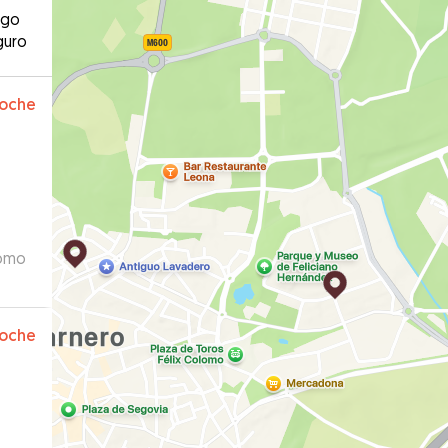
ago
guro
oche
como
oche