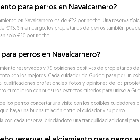
iento para perros en Navalcarnero?
amiento en Navalcarnero es de €22 por noche. Una reserva típic
 de €113. Sin embargo, los propietarios de perros también pued
tan solo €20 por noche.
o para perros en Navalcarnero?
miento reservados y 79 opiniones positivas de propietarios de p
nto son los mejores. Cada cuidador de Gudog pasa por un exh
a, cualificaciones profesionales, fotos y opiniones de los propiet
ro cumplieron con nuestros estrictos criterios para unirse a Gu
 los perros concertar una visita con los posibles cuidadores p
que haya una buena relación entre el cuidador y su perro.
 con cada reserva, brindándote una tranquilidad adicional para 
ebo reservar el alojamiento para perros 