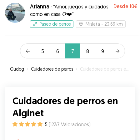
Arianna
Desde
10€
·
“Amor, juegos y cuidados
como en casa 🐶❤️”
Paseo de perros
Mislata
- 23.69 km
5
6
7
8
9
Gudog
»
Cuidadores de perros
»
Cuidadores de perros en Alginet
Cuidadores de perros en
Alginet
5
(
1237
Valoraciones
)