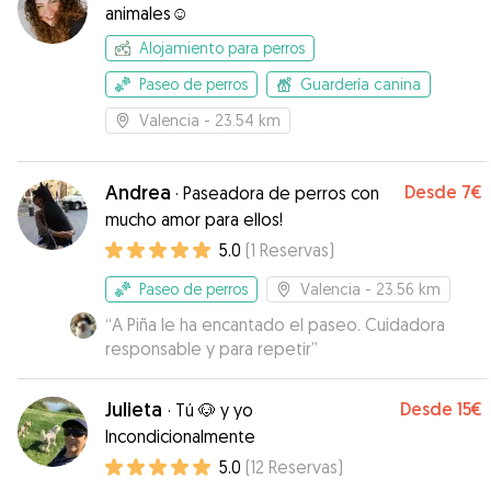
animales☺️
Alojamiento para perros
Paseo de perros
Guardería canina
Valencia
- 23.54 km
Andrea
Desde
7€
·
Paseadora de perros con
mucho amor para ellos!
5.0
(
1
Reservas
)
Paseo de perros
Valencia
- 23.56 km
“
A Piña le ha encantado el paseo. Cuidadora
responsable y para repetir
”
Julieta
Desde
15€
·
Tú 🐶 y yo
Incondicionalmente
5.0
(
12
Reservas
)