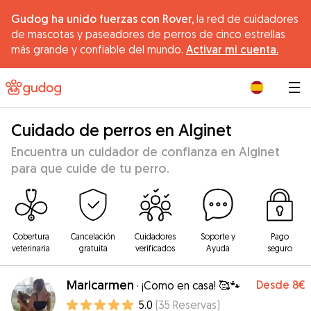
Gudog ha unido fuerzas con Rover,
la red de cuidadores
de mascotas y paseadores de perros de cinco estrellas
más grande y confiable del mundo.
Activar mi cuenta.
|
Cuidado de perros en Alginet
Encuentra un cuidador de confianza en Alginet
para que cuide de tu perro.
Cobertura
Cancelación
Cuidadores
Soporte y
Pago
veterinaria
gratuita
verificados
Ayuda
seguro
Maricarmen
Desde
8€
·
¡Como en casa! 🥰🐾
5.0
(
35
Reservas
)