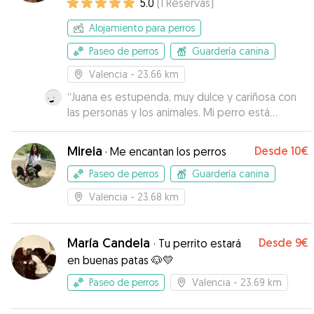
5.0
(
1
Reservas
)
Alojamiento para perros
Paseo de perros
Guardería canina
Valencia
- 23.66 km
“
Juana es estupenda, muy dulce y cariñosa con
las personas y los animales. Mi perro está
encantado. Repetimos seguro
”
Mireia
Desde
10€
·
Me encantan los perros
Paseo de perros
Guardería canina
Valencia
- 23.68 km
María Candela
Desde
9€
·
Tu perrito estará
en buenas patas 🐶💛
Paseo de perros
Valencia
- 23.69 km