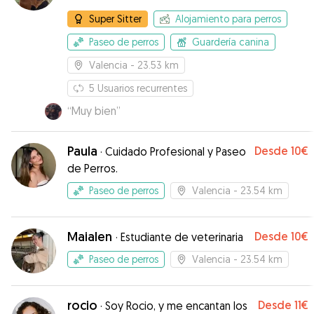
Super Sitter
Alojamiento para perros
Paseo de perros
Guardería canina
Valencia
- 23.53 km
5
Usuarios recurrentes
“
Muy bien
”
Paula
Desde
10€
·
Cuidado Profesional y Paseo
de Perros.
Paseo de perros
Valencia
- 23.54 km
Maialen
Desde
10€
·
Estudiante de veterinaria
Paseo de perros
Valencia
- 23.54 km
rocio
Desde
11€
·
Soy Rocio, y me encantan los