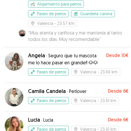
Alojamiento para perros
Paseo de perros
Guardería canina
Valencia
- 23.57 km
“
Muy atenta y cariñosa y me mantenía al tanto
todos los días. Muy recomendable
”
Angela
Desde
10€
·
Seguro que tu mascota
me lo hace pasar en grande!! 🐶🐶
Paseo de perros
Valencia
- 23.60 km
Camila Candela
Desde
6€
·
Petlover
Paseo de perros
Valencia
- 23.61 km
Lucia
Desde
6€
·
Lucia
Paseo de perros
Valencia
- 23.61 km