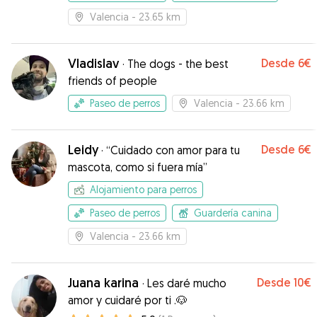
Valencia
- 23.65 km
Vladislav
Desde
6€
·
The dogs - the best
friends of people
Paseo de perros
Valencia
- 23.66 km
Leidy
Desde
6€
·
“Cuidado con amor para tu
mascota, como si fuera mía”
Alojamiento para perros
Paseo de perros
Guardería canina
Valencia
- 23.66 km
Juana karina
Desde
10€
·
Les daré mucho
amor y cuidaré por ti .🐶