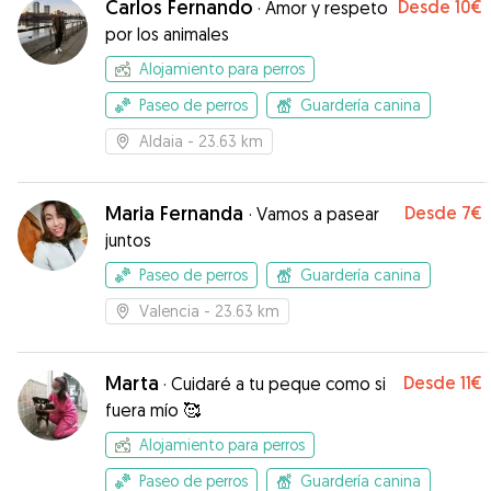
Carlos Fernando
Desde
10€
·
Amor y respeto
podido disfrutar también de unas vacaciones
por los animales
con paseos por la playa, tiempo libre en la
naturaleza. Además me ha mandado un montón
Alojamiento para perros
de vídeos y fotos para ver como estaba el
Paseo de perros
Guardería canina
perrito! :)
”
Aldaia
- 23.63 km
Maria Fernanda
Desde
7€
·
Vamos a pasear
juntos
Paseo de perros
Guardería canina
Valencia
- 23.63 km
Marta
Desde
11€
·
Cuidaré a tu peque como si
fuera mío 🥰
Alojamiento para perros
Paseo de perros
Guardería canina