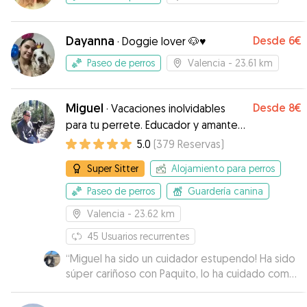
Dayanna
Desde
6€
·
Doggie lover 🐶♥️
Paseo de perros
Valencia
- 23.61 km
Miguel
Desde
8€
·
Vacaciones inolvidables
para tu perrete. Educador y amante
de los animales.
5.0
(
379
Reservas
)
Super Sitter
Alojamiento para perros
Paseo de perros
Guardería canina
Valencia
- 23.62 km
45
Usuarios recurrentes
“
Miguel ha sido un cuidador estupendo! Ha sido
súper cariñoso con Paquito, lo ha cuidado como
si fuese su perrito y le ha estado dando mimos y
cuidados durante su estancia, así que Paco ha