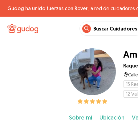
Gudog ha unido fuerzas con Rover,
la red de cuidadores 
Buscar Cuidadores
Amo
Raque
Call
15
Re
12
Va
Sobre mí
Ubicación
Va