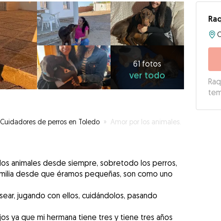
Ra
61
fotos
ver
61 fotos
ver todo
todo
Raq
te
Cuidadores de perros en Toledo
»
Amor por los animales.
n los animales desde siempre, sobretodo los perros,
amilia desde que éramos pequeñas, son como uno
sear, jugando con ellos, cuidándolos, pasando
s ya que mi hermana tiene tres y tiene tres años