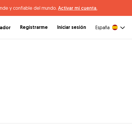
ande y confiable del mundo.
Activar mi cuenta.
Registrarme
Iniciar sesión
dador
España