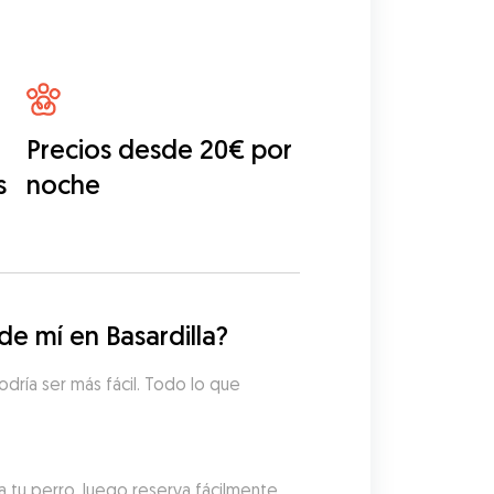
Precios desde 20€ por
s
noche
e mí en Basardilla?
dría ser más fácil. Todo lo que 
 tu perro, luego reserva fácilmente 