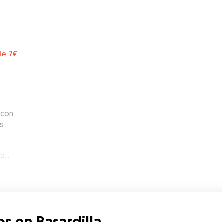
de
7€
 con
s
la
s en Basardilla