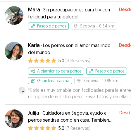
Mara
Desd
·
Sin preocupaciones para ti y con
felicidad para tu peludo!
Paseo de perros
Segovia
- 8.34 km
Karla
Desd
·
Los perros son el amor mas lindo
del mundo
5.0
(
3
Reservas
)
Alojamiento para perros
Paseo de perros
Guardería canina
Segovia
- 10.85 km
“
Karla es muy amable con facilidades para la entr
recogida de nuestro perro. Envía fotos y en ellas 
perro estaba muy relajado con la sensación de es
muy a gusto. Yo la tendré en cuenta si tengo que 
Julija
Desd
·
Cuidadora en Segovia, ayudo a
a mi perro en otra ocasión.
”
perros sentirse como en casa. Tambien
hablo ingles y ruso.
5.0
(
7
Reservas
)