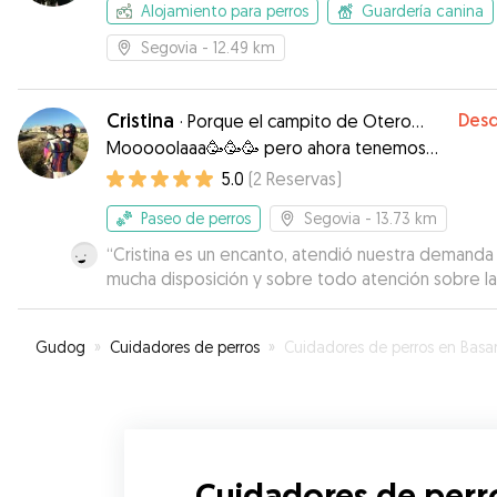
Alojamiento para perros
Guardería canina
Segovia
- 12.49 km
Cristina
Des
·
Porque el campito de Otero...
Mooooolaaa🥳🥳🥳 pero ahora tenemos
PLAYAAAAA🏖️🏖️🏖️🏖️🏖️
5.0
(
2
Reservas
)
Paseo de perros
Segovia
- 13.73 km
“
Cristina es un encanto, atendió nuestra demanda
mucha disposición y sobre todo atención sobre la
costumbres de nuestro perrito. Volveré a llamarla
cuando necesite pasear a Cen.
”
Gudog
»
Cuidadores de perros
»
Cuidadores de perros en Basardil
Cuidadores de perro