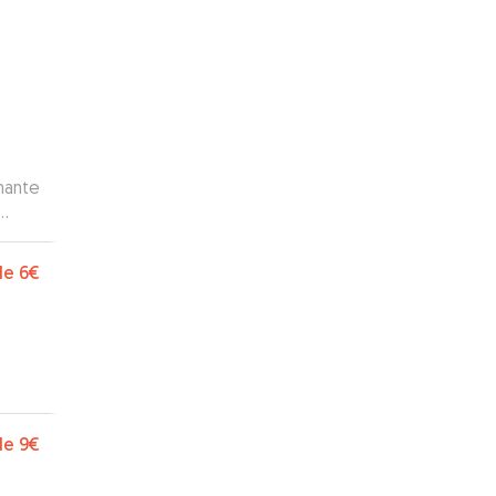
mante
de
6€
de
9€