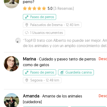
perro?
5.0
(
3
Reservas
)
Paseo de perros
Palazuelos de Eresma
- 12.40 km
1
Usuarios recurrentes
“
Top!! El trato con Alberto no puede ser mejor. A
de los animales y con un amplio conocimiento del
comportamiento y psicología de los perros.
Totalmente recomendable!!
”
Marina
Des
·
Cuidado y paseo tanto de perros
como de gatos
Paseo de perros
Guardería canina
Segovia
- 12.48 km
Amanda
Des
·
Amante de los animales
(cuidadora)