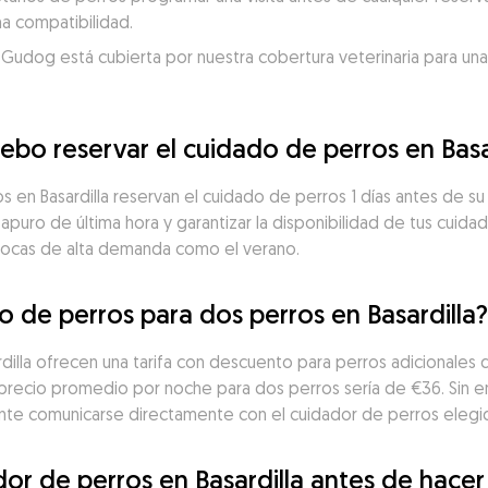
a compatibilidad.
 Gudog está cubierta por nuestra cobertura veterinaria para una
ebo reservar el cuidado de perros en Basa
s en Basardilla reservan el cuidado de perros 1 días antes de s
 apuro de última hora y garantizar la disponibilidad de tus cuidad
pocas de alta demanda como el verano.
o de perros para dos perros en Basardilla?
illa ofrecen una tarifa con descuento para perros adicionales 
 precio promedio por noche para dos perros sería de €36. Sin 
ante comunicarse directamente con el cuidador de perros elegido
or de perros en Basardilla antes de hacer