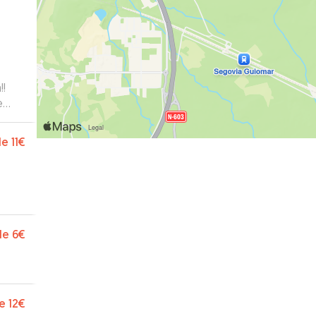
!!
e
a
de
11€
de
6€
e
12€