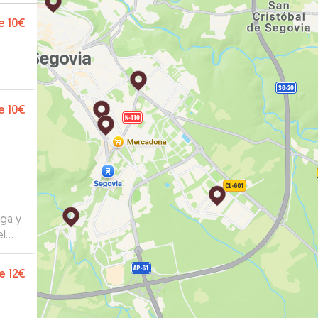
e
10€
e
10€
ega y
el
tar
dejar
e
12€