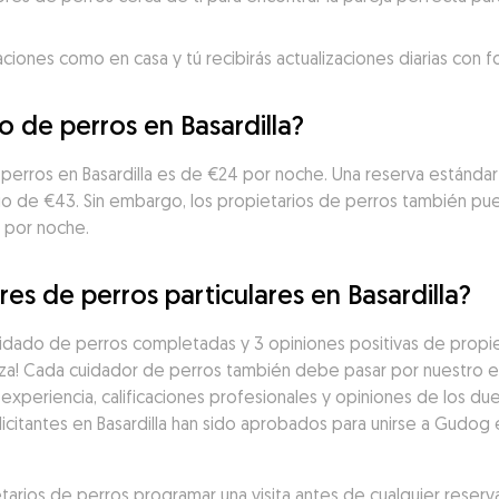
aciones como en casa y tú recibirás actualizaciones diarias con 
o de perros en Basardilla?
perros en Basardilla es de €24 por noche. Una reserva estándar 
cio de €43. Sin embargo, los propietarios de perros también p
0 por noche.
es de perros particulares en Basardilla?
idado de perros completadas y 3 opiniones positivas de propiet
za! Cada cuidador de perros también debe pasar por nuestro e
experiencia, calificaciones profesionales y opiniones de los du
icitantes en Basardilla han sido aprobados para unirse a Gudog e
ios de perros programar una visita antes de cualquier reserva