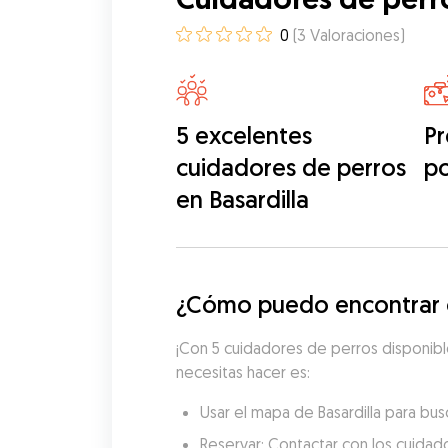
0
(
3
Valoraciones
)
5 excelentes
Pr
cuidadores de perros
p
en Basardilla
¿Cómo puedo encontrar cu
¡Con 5 cuidadores de perros disponible
necesitas hacer es:
Usar el mapa de Basardilla para bus
Reservar: Contactar con los cuidado