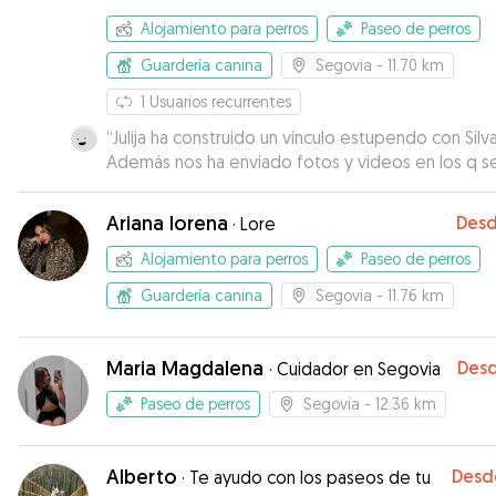
Alojamiento para perros
Paseo de perros
Guardería canina
Segovia
- 11.70 km
1
Usuarios recurrentes
“
Julija ha construido un vínculo estupendo con Silva
Además nos ha enviado fotos y videos en los q s
veía a nuestra perra estupenda, generando much
tranquilidad. Y le ha dado unas paseos enormes!
Ariana lorena
Des
·
Lore
Muchas gracias Julija!!
”
Alojamiento para perros
Paseo de perros
Guardería canina
Segovia
- 11.76 km
Maria Magdalena
Des
·
Cuidador en Segovia
Paseo de perros
Segovia
- 12.36 km
Alberto
Desd
·
Te ayudo con los paseos de tu