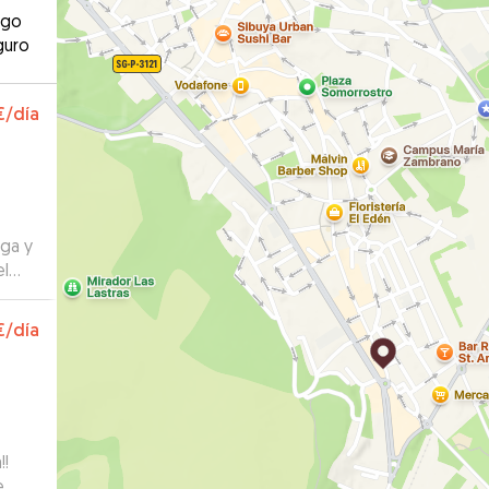
ago
guro
€
/día
ega y
el
tar
dejar
€
/día
!!
e