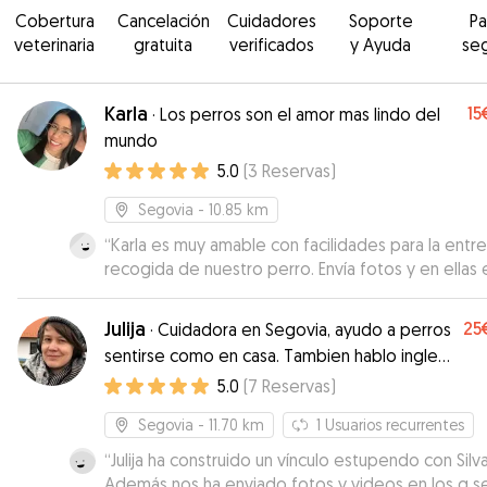
Cobertura
Cancelación
Cuidadores
Soporte
P
veterinaria
gratuita
verificados
y Ayuda
se
Karla
15
·
Los perros son el amor mas lindo del
mundo
5.0
(
3
Reservas
)
Segovia
- 10.85 km
“
Karla es muy amable con facilidades para la entr
recogida de nuestro perro. Envía fotos y en ellas 
perro estaba muy relajado con la sensación de es
muy a gusto. Yo la tendré en cuenta si tengo que 
Julija
25
·
Cuidadora en Segovia, ayudo a perros
a mi perro en otra ocasión.
”
sentirse como en casa. Tambien hablo ingles
y ruso.
5.0
(
7
Reservas
)
Segovia
- 11.70 km
1
Usuarios recurrentes
“
Julija ha construido un vínculo estupendo con Silva
Además nos ha enviado fotos y videos en los q s