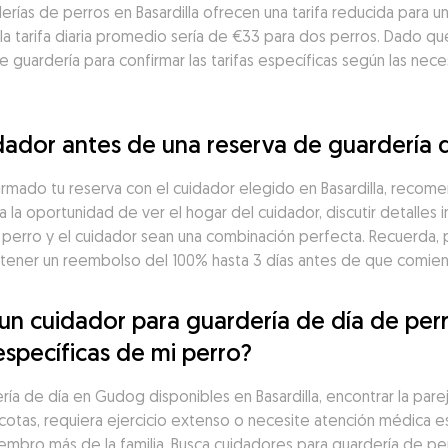
rías de perros en Basardilla ofrecen una tarifa reducida para 
a tarifa diaria promedio sería de €33 para dos perros. Dado que
guardería para confirmar las tarifas específicas según las neces
ador antes de una reserva de guardería d
irmado tu reserva con el cuidador elegido en Basardilla, recom
a la oportunidad de ver el hogar del cuidador, discutir detalles 
 perro y el cuidador sean una combinación perfecta. Recuerda, 
ner un reembolso del 100% hasta 3 días antes de que comienc
 cuidador para guardería de día de perros
específicas de mi perro?
 de día en Gudog disponibles en Basardilla, encontrar la pareja 
cotas, requiera ejercicio extenso o necesite atención médica es
iembro más de la familia. Busca cuidadores para guardería de perr