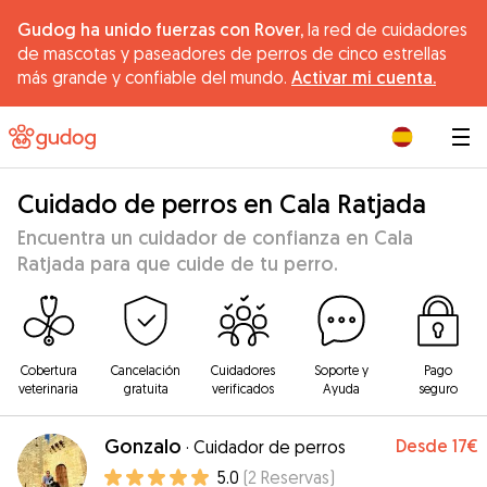
Gudog ha unido fuerzas con Rover,
la red de cuidadores
de mascotas y paseadores de perros de cinco estrellas
más grande y confiable del mundo.
Activar mi cuenta.
|
Cuidado de perros en Cala Ratjada
Encuentra un cuidador de confianza en Cala
Ratjada para que cuide de tu perro.
Cobertura
Cancelación
Cuidadores
Soporte y
Pago
veterinaria
gratuita
verificados
Ayuda
seguro
Gonzalo
Desde
17€
·
Cuidador de perros
5.0
(
2
Reservas
)