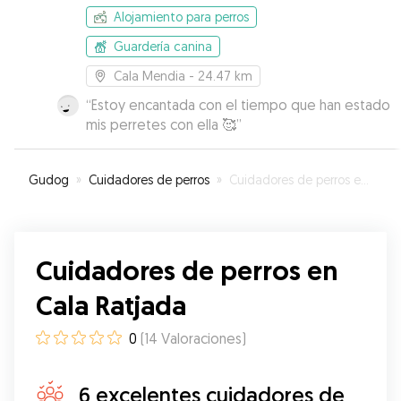
Alojamiento para perros
Guardería canina
Cala Mendia
- 24.47 km
“
Estoy encantada con el tiempo que han estado
mis perretes con ella 🥰
”
Gudog
»
Cuidadores de perros
»
Cuidadores de perros en Cala Ratjada
Cuidadores de perros en
Cala Ratjada
0
(
14
Valoraciones
)
6 excelentes cuidadores de