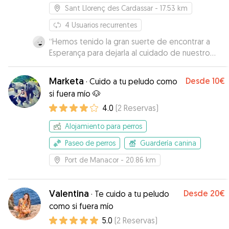
Sant Llorenç des Cardassar
- 17.53 km
4
Usuarios recurrentes
“
Hemos tenido la gran suerte de encontrar a
Esperança para dejarla al cuidado de nuestro
"Lucho" . Esperança e Ivan te cuidan a tu mascota
como si estuviera en casa, juegos, paseos,
Marketa
Desde
10€
·
Cuido a tu peludo como
mimos...incluso subir al sofá y a la cama...ups!
si fuera mío 🐶
(siempre que el amo esté de acuerdo). Lucho se
4.0
(
2
Reservas
)
lo ha pasado pipa y ha hecho una nueva amiga
canina, Kenya, con quien se ha llevado muy bien.
Alojamiento para perros
Muy contenta con la estancia de Lucho en casa
de Espe, no dudaremos en volver a dejarlo con
Paseo de perros
Guardería canina
ella en futuras ocaciones!
”
Port de Manacor
- 20.86 km
Valentina
Desde
20€
·
Te cuido a tu peludo
como si fuera mío
5.0
(
2
Reservas
)