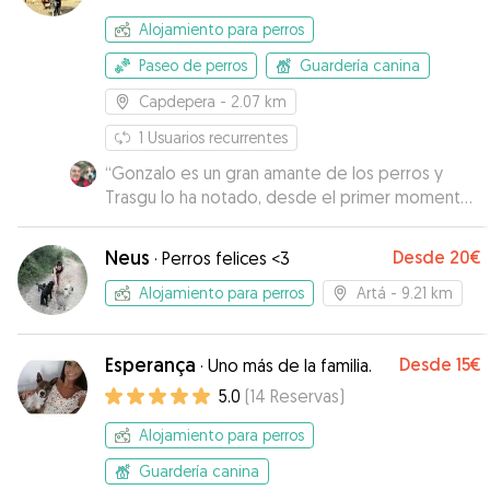
Alojamiento para perros
Paseo de perros
Guardería canina
Capdepera
- 2.07 km
1
Usuarios recurrentes
“
Gonzalo es un gran amante de los perros y
Trasgu lo ha notado, desde el primer momento
se acercó a él. Me mantuvo informado en todo
momento del estado de Trasgu,
Neus
Desde
20€
·
Perros felices <3
preocupándose por su bienestar, alimentación y
toma de medicamentos.
”
Alojamiento para perros
Artá
- 9.21 km
Esperança
Desde
15€
·
Uno más de la familia.
5.0
(
14
Reservas
)
Alojamiento para perros
Guardería canina