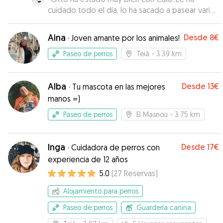
cuidado todo el día, lo ha sacado a pasear varias
veces y nos ha enviado fotos y vídeos. Ademas
ha venido a buscarlo súper puntual . Seguro que
Aina
Desde
8€
·
Joven amante por los animales!
repetiremos.
”
Paseo de perros
Teià
- 3.39 km
Alba
Desde
13€
·
Tu mascota en las mejores
manos =)
Paseo de perros
El Masnou
- 3.75 km
Inga
Desde
17€
·
Cuidadora de perros con
experiencia de 12 años
5.0
(
27
Reservas
)
Alojamiento para perros
Paseo de perros
Guardería canina