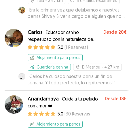
Teià
- 3.97 km
6
Usuarios recurrentes
“
Era la primera vez que dejabamos a nuestras
perras Shiva y Silver a cargo de alguien que no
fuese de la familia por lo que nos costó mucho
dejarlas. A pesar de eso hemos tenido en todo
Carlos
Desde
20€
·
Educador canino
momento la tranquilidad de que estaban muy
respetuoso con la naturaleza de
bien atendidas. Cada dia teniamos fotos y algun
cada perro
5.0
(
1
Reservas
)
comentario de como estabamos. En el caso de
Shiva nos la ha devuelto mejor que como se la
Alojamiento para perros
dejamos. Es una perra que enseguida cogia
peso, y con sus caminatas diarias nos la ha
Guardería canina
El Masnou
- 4.27 km
devuelto un poco mas delgada. Muchas gracias
“
Carlos ha cuidado nuestra perra un fin de
Inga. Cuando tengamos que volver a dejarlas
semana. Y todo perfecto, lo repiteremos!!
”
repetiremos.
”
Anandamaya
Desde
18€
·
Cuida a tu peludo
con amor ❤️
5.0
(
30
Reservas
)
Alojamiento para perros