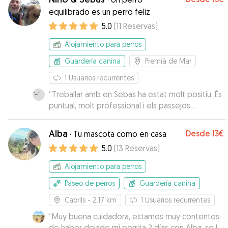
dudarlo.
”
equilibrado es un perro feliz
5.0
(
11
Reservas
)
Alojamiento para perros
Guardería canina
Premià de Mar
1
Usuarios recurrentes
“
Treballar amb en Sebas ha estat molt positiu. És
puntual, molt professional i els passejos
agradables. Nosaltres estem encantats i creiem
que en Sebas i la Pruna s'han entès molt bé,
Alba
Desde
13€
·
Tu mascota como en casa
també! 😉. Repetirem segur!!
”
5.0
(
13
Reservas
)
Alojamiento para perros
Paseo de perros
Guardería canina
Cabrils
- 2.17 km
1
Usuarios recurrentes
“
Muy buena cuidadora, estamos muy contentos
de haber dejado mi perrita 2 días con Alba, se lo