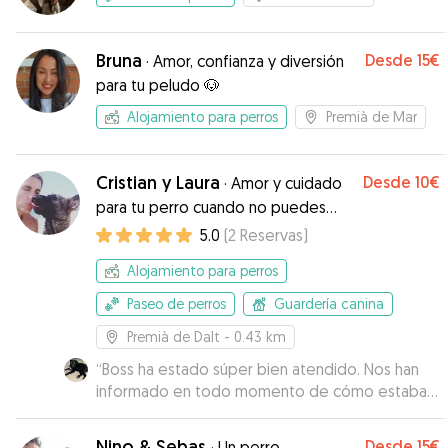
Bruna
Desde
15€
·
Amor, confianza y diversión
para tu peludo 🐶
Alojamiento para perros
Premià de Mar
Cristian y Laura
Desde
10€
·
Amor y cuidado
para tu perro cuando no puedes
estar allí
5.0
(
2
Reservas
)
Alojamiento para perros
Paseo de perros
Guardería canina
Premià de Dalt
- 0.43 km
“
Boss ha estado súper bien atendido. Nos han
informado en todo momento de cómo estaba
con vídeos y audios. Han sido súper cariñosos
con él. Volveremos a dejar a Boss con ellos sin
Nino & Sebas
Desde
15€
·
Un perro