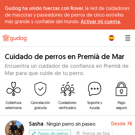
Gudog ha unido fuerzas con Rover,
la red de cuidadores
de mascotas y paseadores de perros de cinco estrellas
más grande y confiable del mundo.
Activar mi cuenta.
|
Cuidado de perros en Premià de Mar
Encuentra un cuidador de confianza en Premià de
Mar para que cuide de tu perro.
Cobertura
Cancelación
Cuidadores
Soporte y
Pago
veterinaria
gratuita
verificados
Ayuda
seguro
Sasha
Desde
7€
·
Ningún perro sin paseo
Paseo de perros
Premià de Mar