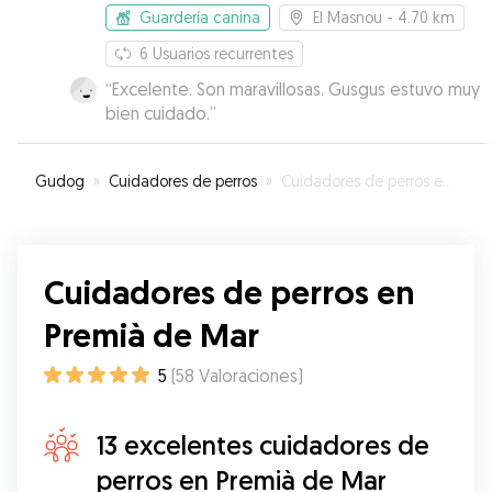
Guardería canina
El Masnou
- 4.70 km
6
Usuarios recurrentes
“
Excelente. Son maravillosas. Gusgus estuvo muy
bien cuidado.
”
Gudog
»
Cuidadores de perros
»
Cuidadores de perros en Premià de Mar
Cuidadores de perros en
Premià de Mar
5
(
58
Valoraciones
)
13 excelentes cuidadores de
perros en Premià de Mar