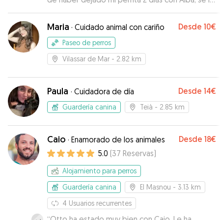
pasó genial en los paseos por la montaña
”
Maria
Desde
10€
·
Cuidado animal con cariño
Paseo de perros
Vilassar de Mar
- 2.82 km
Paula
Desde
14€
·
Cuidadora de día
Guardería canina
Teià
- 2.85 km
Caio
Desde
18€
·
Enamorado de los animales
5.0
(
37
Reservas
)
Alojamiento para perros
Guardería canina
El Masnou
- 3.13 km
4
Usuarios recurrentes
“
Otto ha estado muy bien con Caio. Le ha