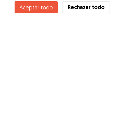
Rechazar todo
Aceptar todo
Servicios
Cómo funciona
Sobre Gudog
Opiniones
Cobertura Veterinaria
Consejos para dueños de perros
Consejos para cuidadores
Hazte cuidador
Blog