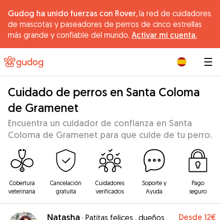
Gudog ha unido fuerzas con Rover,
la red de cuidadores
de mascotas y paseadores de perros de cinco estrellas
más grande y confiable del mundo.
Activar mi cuenta.
|
Cuidado de perros en Santa Coloma
de Gramenet
Encuentra un cuidador de confianza en Santa
Coloma de Gramenet para que cuide de tu perro.
Cobertura
Cancelación
Cuidadores
Soporte y
Pago
veterinaria
gratuita
verificados
Ayuda
seguro
Natasha
Desde
12€
·
Patitas felices , dueños