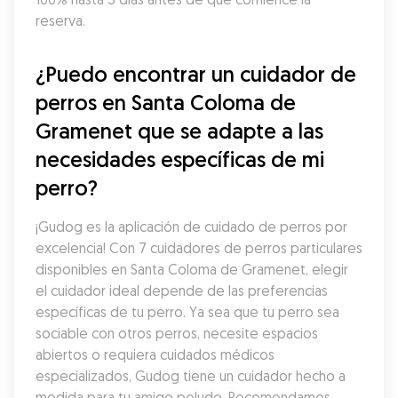
reserva.
¿Puedo encontrar un cuidador de 
perros en Santa Coloma de 
Gramenet que se adapte a las 
necesidades específicas de mi 
perro?
¡Gudog es la aplicación de cuidado de perros por 
excelencia! Con 7 cuidadores de perros particulares 
disponibles en Santa Coloma de Gramenet, elegir 
el cuidador ideal depende de las preferencias 
específicas de tu perro. Ya sea que tu perro sea 
sociable con otros perros, necesite espacios 
abiertos o requiera cuidados médicos 
especializados, Gudog tiene un cuidador hecho a 
medida para tu amigo peludo. Recomendamos 