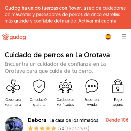
Gudog ha unido fuerzas con Rover,
la red de cuidadores
de mascotas y paseadores de perros de cinco estrellas
más grande y confiable del mundo.
Activar mi cuenta.
|
Cuidado de perros en La Orotava
Encuentra un cuidador de confianza en La
Orotava para que cuide de tu perro.
Cobertura
Cancelación
Cuidadores
Soporte y
Pago
veterinaria
gratuita
verificados
Ayuda
seguro
Debora
Desde
10€
·
La casa de los mimados
5.0
(
1
Reservas
)