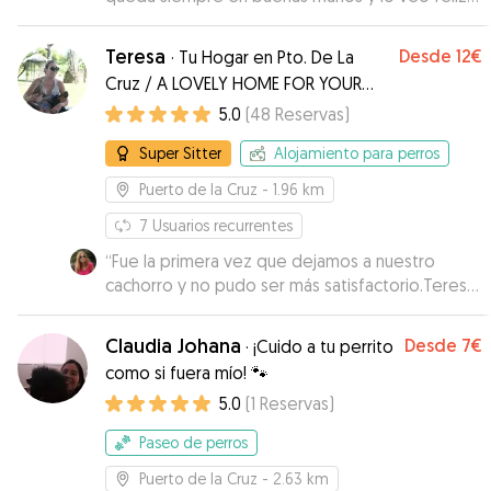
que es lo más importante .
”
Teresa
Desde
12€
·
Tu Hogar en Pto. De La
Cruz / A LOVELY HOME FOR YOUR
PETS
5.0
(
48
Reservas
)
Super Sitter
Alojamiento para perros
Puerto de la Cruz
- 1.96 km
7
Usuarios recurrentes
“
Fue la primera vez que dejamos a nuestro
cachorro y no pudo ser más satisfactorio.Teresa
en todo momento nos tuvo informados
enviándonos fotos y vídeos de él.Se ve que
Claudia Johana
Desde
7€
·
¡Cuido a tu perrito
Teresa le gustan los animales y disfruta estando
como si fuera mío! 🐾
con ellos.Sin ninguna duda volvería a dejar a mi
5.0
(
1
Reservas
)
mascota con ella.Muy contenta con la
experiencia y nos ha trasmitido mucha
Paseo de perros
tranquilidad.Recomiendo sin lugar a duda.
”
Puerto de la Cruz
- 2.63 km