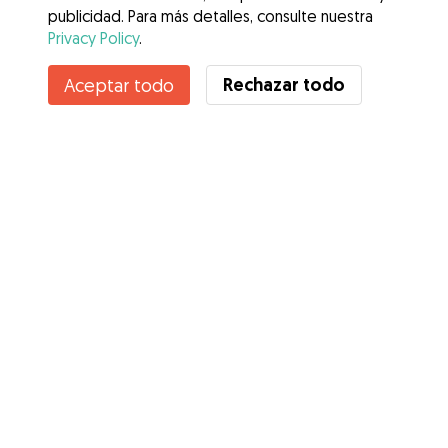
publicidad. Para más detalles, consulte nuestra
Privacy Policy
.
Rechazar todo
Aceptar todo
Servicios
Cómo funciona
Sobre Gudog
Opiniones
Cobertura Veterinaria
Consejos para dueños de perros
Consejos para cuidadores