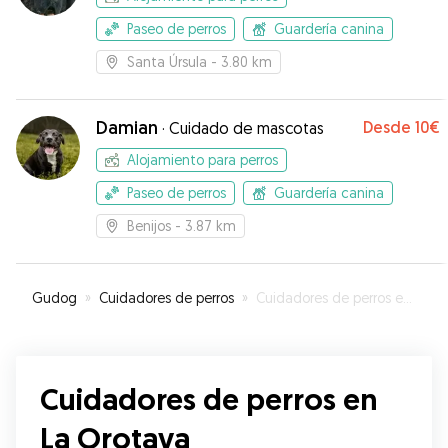
Paseo de perros
Guardería canina
Santa Úrsula
- 3.80 km
Damian
Desde
10€
·
Cuidado de mascotas
Alojamiento para perros
Paseo de perros
Guardería canina
Benijos
- 3.87 km
Gudog
»
Cuidadores de perros
»
Cuidadores de perros en La Orotava
Cuidadores de perros en
La Orotava