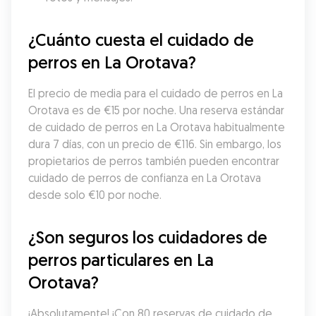
¿Cuánto cuesta el cuidado de 
perros en La Orotava?
El precio de media para el cuidado de perros en La 
Orotava es de €15 por noche. Una reserva estándar 
de cuidado de perros en La Orotava habitualmente 
dura 7 días, con un precio de €116. Sin embargo, los 
propietarios de perros también pueden encontrar 
cuidado de perros de confianza en La Orotava 
desde solo €10 por noche.
¿Son seguros los cuidadores de 
perros particulares en La 
Orotava?
¡Absolutamente! ¡Con 80 reservas de cuidado de 