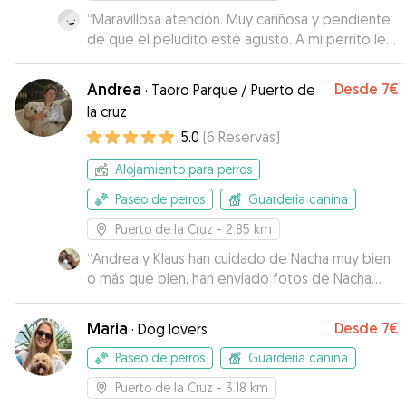
“
Maravillosa atención. Muy cariñosa y pendiente
de que el peludito esté agusto. A mi perrito le
encantó su compañía! Hasta un nuevo paseo!
”
Andrea
Desde
7€
·
Taoro Parque / Puerto de
la cruz
5.0
(
6
Reservas
)
Alojamiento para perros
Paseo de perros
Guardería canina
Puerto de la Cruz
- 2.85 km
“
Andrea y Klaus han cuidado de Nacha muy bien
o más que bien, han enviado fotos de Nacha
donde se la veía súper feliz. Ellos siempre han
estado muy amables y se ve que aman a los
Maria
Desde
7€
·
Dog lovers
perros. Hemos quedado a encantados con ellos
y seguro que volveremos a dejarla con ellos.
”
Paseo de perros
Guardería canina
Puerto de la Cruz
- 3.18 km