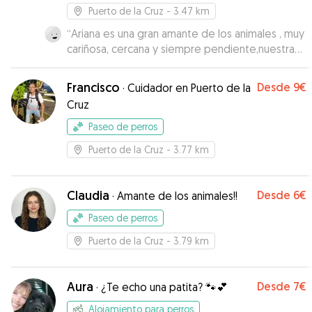
Puerto de la Cruz
- 3.47 km
“
Ariana es una gran amante de los animales , muy
cariñosa, cercana y siempre pendiente,nuestra
Kira ha disfrutado con ella .
”
Francisco
Desde
9€
·
Cuidador en Puerto de la
Cruz
Paseo de perros
Puerto de la Cruz
- 3.77 km
Claudia
Desde
6€
·
Amante de los animales!!
Paseo de perros
Puerto de la Cruz
- 3.79 km
Aura
Desde
7€
·
¿Te echo una patita? 🐾💕
Alojamiento para perros