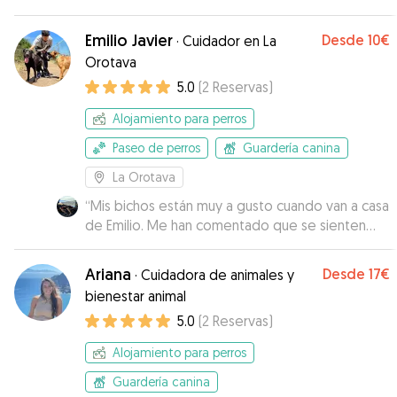
Emilio Javier
Desde
10€
·
Cuidador en La
Orotava
5.0
(
2
Reservas
)
Alojamiento para perros
Paseo de perros
Guardería canina
La Orotava
“
Mis bichos están muy a gusto cuando van a casa
de Emilio. Me han comentado que se sienten
como en casa. Gracias
”
Ariana
Desde
17€
·
Cuidadora de animales y
bienestar animal
5.0
(
2
Reservas
)
Alojamiento para perros
Guardería canina