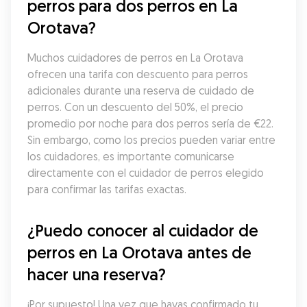
perros para dos perros en La 
Orotava?
Muchos cuidadores de perros en La Orotava 
ofrecen una tarifa con descuento para perros 
adicionales durante una reserva de cuidado de 
perros. Con un descuento del 50%, el precio 
promedio por noche para dos perros sería de €22. 
Sin embargo, como los precios pueden variar entre 
los cuidadores, es importante comunicarse 
directamente con el cuidador de perros elegido 
para confirmar las tarifas exactas.
¿Puedo conocer al cuidador de 
perros en La Orotava antes de 
hacer una reserva?
¡Por supuesto! Una vez que hayas confirmado tu 