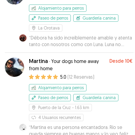
Alojamiento para perros
Paseo de perros
Guardería canina
La Orotava
“
Débora ha sido increíblemente amable y atenta
tanto con nosotros como con Luna. Luna no
quería irse de su casa. Su perrito es un sol y
súper sociable. Es una tranquilidad dejar a tu
Martina
Desde
10€
·
Your dogs home away
perrita con ella. Muchas gracias por todo!
”
from home
5.0
(
12
Reservas
)
Alojamiento para perros
Paseo de perros
Guardería canina
Puerto de la Cruz
- 1.63 km
4
Usuarios recurrentes
“
Martina es una persona encantadora. Río se
queda siempre en buenas manos y lo veo feliz