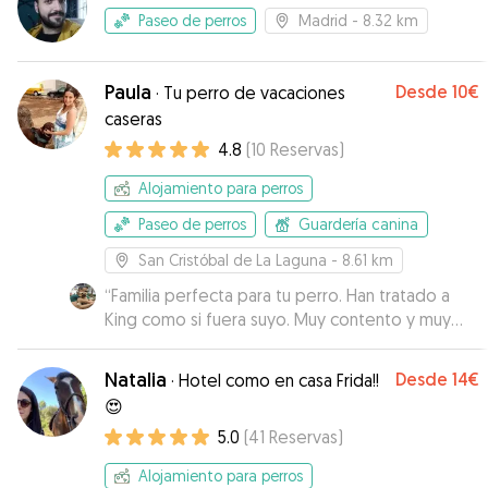
Paseo de perros
Madrid
- 8.32 km
Paula
Desde
10€
·
Tu perro de vacaciones
caseras
4.8
(
10
Reservas
)
Alojamiento para perros
Paseo de perros
Guardería canina
San Cristóbal de La Laguna
- 8.61 km
“
Familia perfecta para tu perro. Han tratado a
King como si fuera suyo. Muy contento y muy
tranquilo lo he dejado con ellos. Repetiré
seguro.
”
Natalia
Desde
14€
·
Hotel como en casa Frida!!
😍
5.0
(
41
Reservas
)
Alojamiento para perros