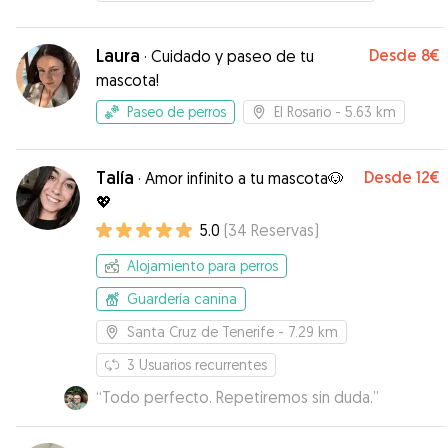
Laura
Desde
8€
·
Cuidado y paseo de tu
mascota!
Paseo de perros
El Rosario
- 5.63 km
Talía
Desde
12€
·
Amor infinito a tu mascota🐶
💖
5.0
(
34
Reservas
)
Alojamiento para perros
Guardería canina
Santa Cruz de Tenerife
- 7.29 km
3
Usuarios recurrentes
“
Todo perfecto. Repetiremos sin duda.
”