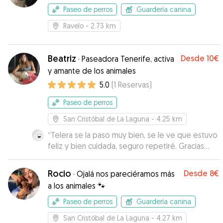
Paseo de perros
Guardería canina
Ravelo
- 2.73 km
Beatriz
Desde
10€
·
Paseadora Tenerife, activa
y amante de los animales
5.0
(
1
Reservas
)
Paseo de perros
San Cristóbal de La Laguna
- 4.25 km
“
Telera se la paso muy bien, se le ve que estuvo
feliz y bien cuidada, seguro repetiré. Gracias
Beatriz :)
”
Rocio
Desde
8€
·
Ojalá nos pareciéramos más
a los animales 🐾
Paseo de perros
Guardería canina
San Cristóbal de La Laguna
- 4.27 km