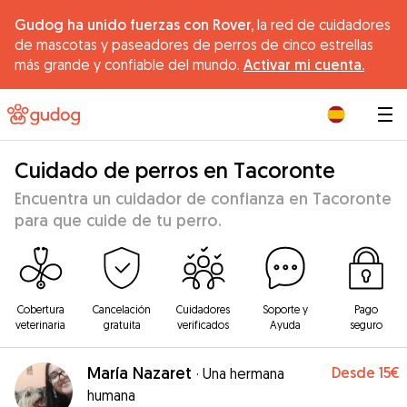
Gudog ha unido fuerzas con Rover,
la red de cuidadores
de mascotas y paseadores de perros de cinco estrellas
más grande y confiable del mundo.
Activar mi cuenta.
|
Cuidado de perros en Tacoronte
Encuentra un cuidador de confianza en Tacoronte
para que cuide de tu perro.
Cobertura
Cancelación
Cuidadores
Soporte y
Pago
veterinaria
gratuita
verificados
Ayuda
seguro
María Nazaret
Desde
15€
·
Una hermana
humana