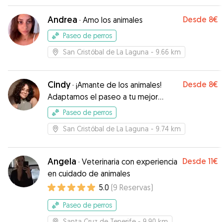
Andrea
Desde
8€
·
Amo los animales
Paseo de perros
San Cristóbal de La Laguna
- 9.66 km
Cindy
Desde
8€
·
¡Amante de los animales!
Adaptamos el paseo a tu mejor
amigo. 🐕 ❤️
Paseo de perros
San Cristóbal de La Laguna
- 9.74 km
Angela
Desde
11€
·
Veterinaria con experiencia
en cuidado de animales
5.0
(
9
Reservas
)
Paseo de perros
Santa Cruz de Tenerife
- 9.90 km