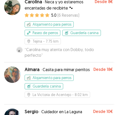
Carolina
Desde
8€
·
Neca y yo estaremos
encantadas de recibirte 🐾
5.0
(
6
Reservas
)
Alojamiento para perros
Paseo de perros
Guardería canina
Tejina
- 7.75 km
“
Carolina muy atenta con Dobby, todo
perfecto
”
Aimara
Desde
18€
·
Casita para mimar perritos
Alojamiento para perros
Guardería canina
La Victoria de Acentejo
- 8.02 km
Sergio
Desde
10€
·
Cuidador en La Laguna