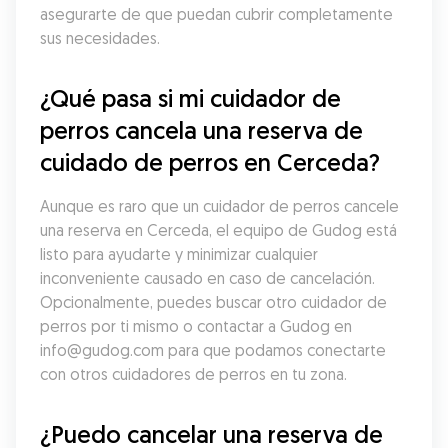
asegurarte de que puedan cubrir completamente 
sus necesidades.
¿Qué pasa si mi cuidador de 
perros cancela una reserva de 
cuidado de perros en Cerceda?
Aunque es raro que un cuidador de perros cancele 
una reserva en Cerceda, el equipo de Gudog está 
listo para ayudarte y minimizar cualquier 
inconveniente causado en caso de cancelación. 
Opcionalmente, puedes buscar otro cuidador de 
perros por ti mismo o contactar a Gudog en 
info@gudog.com para que podamos conectarte 
con otros cuidadores de perros en tu zona.
¿Puedo cancelar una reserva de 