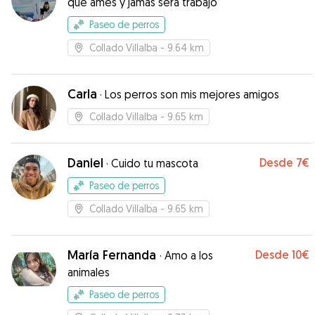
que ames y jamás será trabajo
Paseo de perros
Collado Villalba
- 9.64 km
Carla
·
Los perros son mis mejores amigos
Collado Villalba
- 9.65 km
Daniel
Desde
7€
·
Cuido tu mascota
Paseo de perros
Collado Villalba
- 9.65 km
María Fernanda
Desde
10€
·
Amo a los
animales
Paseo de perros