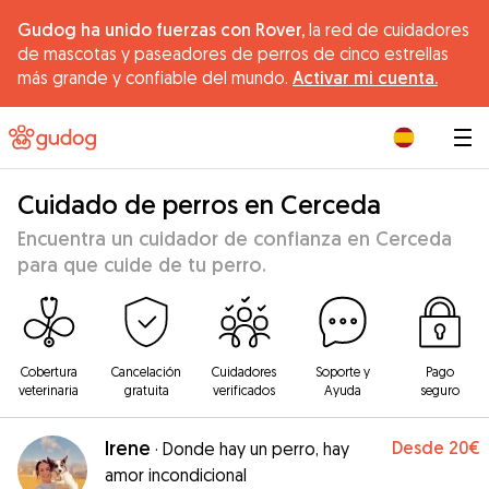
Gudog ha unido fuerzas con Rover,
la red de cuidadores
de mascotas y paseadores de perros de cinco estrellas
más grande y confiable del mundo.
Activar mi cuenta.
|
Cuidado de perros en Cerceda
Encuentra un cuidador de confianza en Cerceda
para que cuide de tu perro.
Cobertura
Cancelación
Cuidadores
Soporte y
Pago
veterinaria
gratuita
verificados
Ayuda
seguro
Irene
Desde
20€
·
Donde hay un perro, hay
amor incondicional