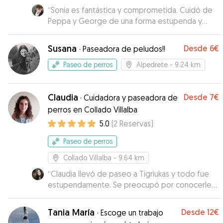
“
Sonia es fantástica y comprometida. Cuidó de
Peppa y George de una forma estupenda y
estuvieron felices con ella.
”
Susana
Desde
6€
·
Paseadora de peludos!!
Paseo de perros
Alpedrete
- 9.24 km
Claudia
Desde
7€
·
Cuidadora y paseadora de
perros en Collado Villalba
5.0
(
2
Reservas
)
Paseo de perros
Collado Villalba
- 9.64 km
“
Claudia llevó de paseo a Tigriukas y todo fue
estupendamente. Se preocupó por conocerle
antes del día del paseo y me mandó fotos
durante el mismo. Es amable y tranquila, nos
Tania María
Desde
12€
·
Escoge un trabajo
quedamos encantados con ella.
”