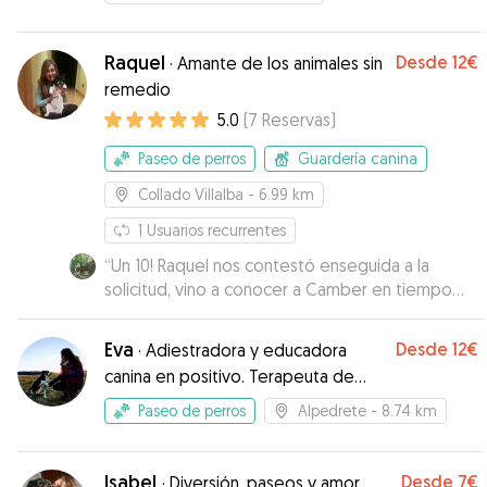
Raquel
Desde
12€
·
Amante de los animales sin
remedio
5.0
(
7
Reservas
)
Paseo de perros
Guardería canina
Collado Villalba
- 6.99 km
1
Usuarios recurrentes
“
Un 10! Raquel nos contestó enseguida a la
solicitud, vino a conocer a Camber en tiempo
exprés y se ha adaptado a nuestras
necesidades perfectamente. nos ha ido
Eva
Desde
12€
·
Adiestradora y educadora
contando cada día como iba todo y hemos
canina en positivo. Terapeuta de
podido desconectar sabiendo que estaba en
problemas de comportamiento
las mejores manos. Repetiremos!
”
Paseo de perros
Alpedrete
- 8.74 km
caninos. Paseadora.
Isabel
Desde
7€
·
Diversión, paseos y amor