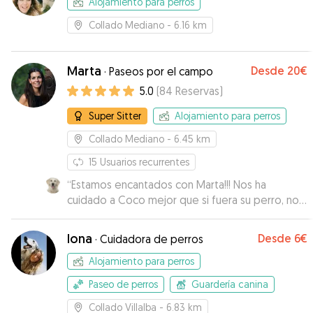
Alojamiento para perros
Collado Mediano
- 6.16 km
Marta
Desde
20€
·
Paseos por el campo
5.0
(
84
Reservas
)
Super Sitter
Alojamiento para perros
Collado Mediano
- 6.45 km
15
Usuarios recurrentes
“
Estamos encantados con Marta!!! Nos ha
cuidado a Coco mejor que si fuera su perro, nos
manda todos los días vídeos y fotos de lo que
hace Coco a diario y está pendiente en todo
Iona
Desde
6€
·
Cuidadora de perros
momento de cualquier cosa relacionada con él y
su bienestar. Marta es una persona excepcional,
Alojamiento para perros
que está súper pendiente de todo y estamos
Paseo de perros
Guardería canina
encantados con ella y toda su familia!!!!
”
Collado Villalba
- 6.83 km