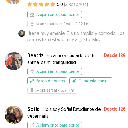
5.0
(
2
Reservas
)
Alojamiento para perros
Manzanares el Real
- 2.82 km
“
Irene muy amable. El sitio amplio y cómodo. Los
perros han estado muy a gusto. Muy
recomendable.
”
Beatriz
Desde
12€
·
El cariño y cuidado de tu
animal es mi tranquilidad
Alojamiento para perros
Paseo de perros
Guardería canina
Moralzarzal
- 3.31 km
Sofía
Desde
12€
·
Hola soy Sofía! Estudiante de
veterinaria
Alojamiento para perros