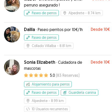
perruno asegurado !
Paseo de perros
Alpedrete
- 8.74 km
Dalila
Desde
10€
·
Paseo perritos por 10€/1h
Paseo de perros
Collado Villalba
- 8.81 km
Sonia Elizabeth
Desde
10€
·
Cuidadora de
mascotas
5.0
(
83
Reservas
)
Alojamiento para perros
Paseo de perros
Guardería canina
Alpedrete
- 8.99 km
10
Usuarios recurrentes