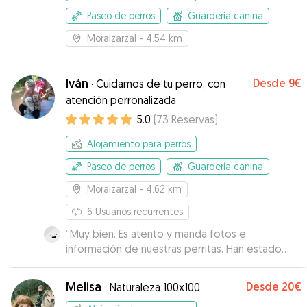
Paseo de perros
Guardería canina
Moralzarzal
- 4.54 km
Iván
Desde
9€
·
Cuidamos de tu perro, con
atención perronalizada
5.0
(
73
Reservas
)
Alojamiento para perros
Paseo de perros
Guardería canina
Moralzarzal
- 4.62 km
6
Usuarios recurrentes
“
Muy bien. Es atento y manda fotos e
información de nuestras perritas. Han estado
como en casa
”
Melisa
Desde
20€
·
Naturaleza 100x100