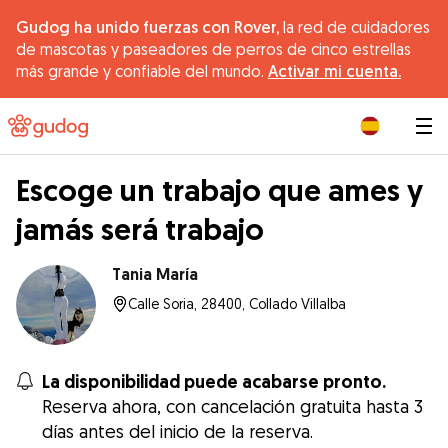
Gudog ha unido fuerzas con Rover,
la red de cuidadores
de mascotas y paseadores de perros de cinco estrellas
más grande y confiable del mundo.
Activar mi cuenta.
|
Escoge un trabajo que ames y
jamás será trabajo
Tania María
Calle Soria, 28400, Collado Villalba
La disponibilidad puede acabarse pronto.
Reserva ahora, con cancelación gratuita hasta 3
días antes del inicio de la reserva.