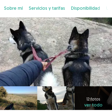
Sobre mí
Servicios y tarifas
Disponibilidad
Ub
12 fotos
ver todo