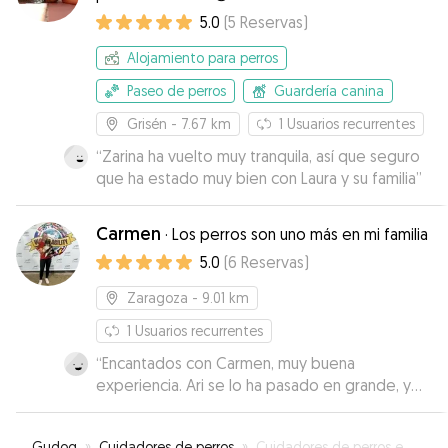
5.0
(
5
Reservas
)
Alojamiento para perros
Paseo de perros
Guardería canina
Grisén
- 7.67 km
1
Usuarios recurrentes
“
Zarina ha vuelto muy tranquila, así que seguro
que ha estado muy bien con Laura y su familia
”
Carmen
·
Los perros son uno más en mi familia
5.0
(
6
Reservas
)
Zaragoza
- 9.01 km
1
Usuarios recurrentes
“
Encantados con Carmen, muy buena
experiencia. Ari se lo ha pasado en grande, y
nosotros hemos estado muy tranquilos pues
recibiamos noticias y vídeos con frecuencia. Lo
Gudog
»
Cuidadores de perros
»
Cuidadores de perros en La Joyosa