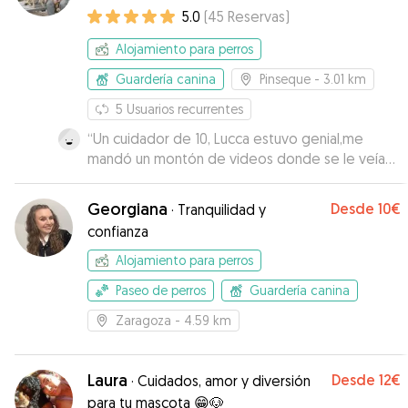
5.0
(
45
Reservas
)
Alojamiento para perros
Guardería canina
Pinseque
- 3.01 km
5
Usuarios recurrentes
“
Un cuidador de 10, Lucca estuvo genial,me
mandó un montón de videos donde se le veía
súper feliz, corriendo en su casa con sus
mascotas en su jardín. Alberto es encantador
Georgiana
Desde
10€
·
Tranquilidad y
con los animales y eso se nota en la reacción del
confianza
perro tanto al dejarlo como al recogerlo.
Repetiremos sin duda siempre que necesitemos
Alojamiento para perros
dejarlo,no puede estar en mejores manos.
”
Paseo de perros
Guardería canina
Zaragoza
- 4.59 km
Laura
Desde
12€
·
Cuidados, amor y diversión
para tu mascota 😁🐶