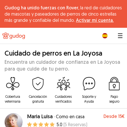
Gudog ha unido fuerzas con Rover,
la red de cuidadores
de mascotas y paseadores de perros de cinco estrellas
más grande y confiable del mundo.
Activar mi cuenta.
|
Cuidado de perros en La Joyosa
Encuentra un cuidador de confianza en La Joyosa
para que cuide de tu perro.
Cobertura
Cancelación
Cuidadores
Soporte y
Pago
veterinaria
gratuita
verificados
Ayuda
seguro
Maria Luisa
Desde
15€
·
Como en casa
5.0
(
5
Reservas
)