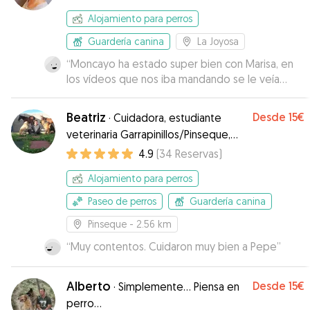
Alojamiento para perros
Guardería canina
La Joyosa
“
Moncayo ha estado super bien con Marisa, en
los vídeos que nos iba mandando se le veía
súper contento y tranquilo. Sin duda
repetiremos con ella.
”
Beatriz
Desde
15€
·
Cuidadora, estudiante
veterinaria Garrapinillos/Pinseque,
Zaragoza
4.9
(
34
Reservas
)
Alojamiento para perros
Paseo de perros
Guardería canina
Pinseque
- 2.56 km
“
Muy contentos. Cuidaron muy bien a Pepe
”
Alberto
Desde
15€
·
Simplemente... Piensa en
perro...